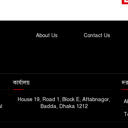
About Us
Contact Us
র
কার্যালয়
দর
House 19, Road 1, Block E, Aftabnagor,
A
l
Badda, Dhaka 1212
ক
T