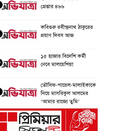
গ্রেপ্তার ৪৬৬
কবিগুরু রবীন্দ্রনাথ ঠাকুরের
২
প্রয়াণ দিবস আজ
১৫ হাজার বিদেশি কর্মী
৩
নেবে মালয়েশিয়া
তৌসিফ-পায়েল-মালাইকাকে
৪
নিয়ে মাসরিকুল আলমের
‘আমার রাজ্যে তুমি’
মাগুরায় সাকিব আল
৫
হাসানের বাড়িতে আগুন