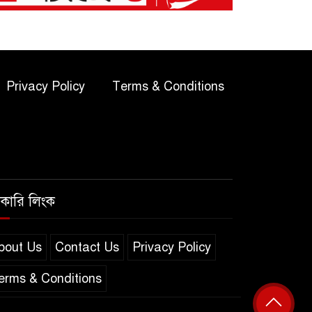
জকসুর স্বাস্থ্য ও পরিবেশ
৬
সম্পাদক নূর মোহাম্মদের
ওপর ফের ছাত্রদলের হামলা
Privacy Policy
Terms & Conditions
সারাদিন নিরবচ্ছিন্ন পাওয়ার
৭
নিশ্চিতে নতুন সি-সিরিজ
স্মার্টফোন নিয়ে আসছে
িয়েলমি
কারি লিংক
ছাত্রদলের হামলায় আহত
৮
শিক্ষার্থীদের দেখতে গিয়ে
ন্যাশনাল মেডিকেলের
bout Us
Contact Us
Privacy Policy
িচেনে অবরুদ্ধ জবি অধ্যাপক ড. বেলাল
erms & Conditions
২৬০ শিক্ষার্থীর জন্য মাত্র ৪
৯