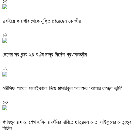
১০
দুবাইয়ে কারাগার থেকে মুক্তি পেয়েছেন বেনজীর
১১
দেশের সব বন্দর ২৪ ঘণ্টা চালুর নির্দেশ প্রধানমন্ত্রীর
১২
তৌসিফ-পায়েল-মালাইকাকে নিয়ে মাসরিকুল আলমের ‘আমার রাজ্যে তুমি’
১৩
গণহত্যার দায়ে শেখ হাসিনার ফাঁসির দাবিতে ছাত্রদল নেতা সাইফুলের নেতৃত্বে
মিছিল