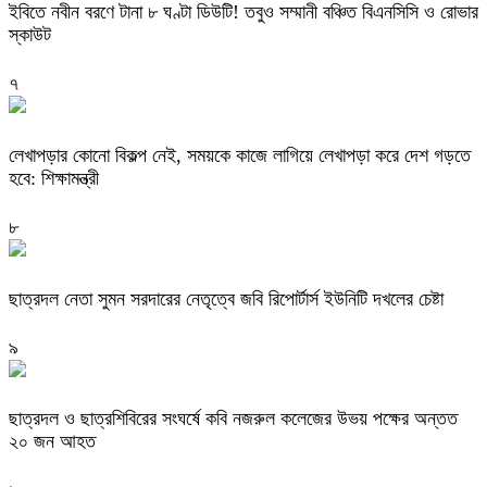
ইবিতে নবীন বরণে টানা ৮ ঘণ্টা ডিউটি! তবুও সম্মানী বঞ্চিত বিএনসিসি ও রোভার
স্কাউট
৭
লেখাপড়ার কোনো বিকল্প নেই, সময়কে কাজে লাগিয়ে লেখাপড়া করে দেশ গড়তে
হবে: শিক্ষামন্ত্রী
৮
ছাত্রদল নেতা সুমন সরদারের নেতৃত্বে জবি রিপোর্টার্স ইউনিটি দখলের চেষ্টা
৯
ছাত্রদল ও ছাত্রশিবিরের সংঘর্ষে কবি নজরুল কলেজের উভয় পক্ষের অন্তত
২০ জন আহত