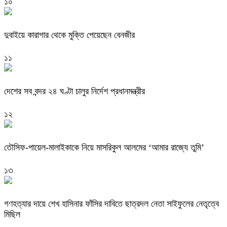
১০
দুবাইয়ে কারাগার থেকে মুক্তি পেয়েছেন বেনজীর
১১
দেশের সব বন্দর ২৪ ঘণ্টা চালুর নির্দেশ প্রধানমন্ত্রীর
১২
তৌসিফ-পায়েল-মালাইকাকে নিয়ে মাসরিকুল আলমের ‘আমার রাজ্যে তুমি’
১৩
গণহত্যার দায়ে শেখ হাসিনার ফাঁসির দাবিতে ছাত্রদল নেতা সাইফুলের নেতৃত্বে
মিছিল