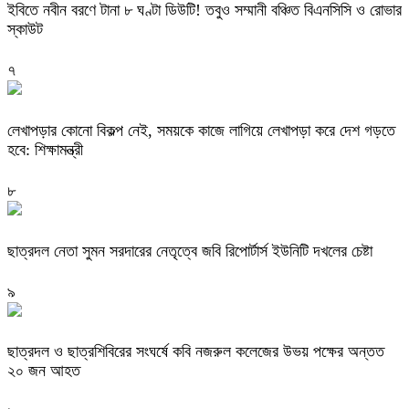
ইবিতে নবীন বরণে টানা ৮ ঘণ্টা ডিউটি! তবুও সম্মানী বঞ্চিত বিএনসিসি ও রোভার
স্কাউট
৭
লেখাপড়ার কোনো বিকল্প নেই, সময়কে কাজে লাগিয়ে লেখাপড়া করে দেশ গড়তে
হবে: শিক্ষামন্ত্রী
৮
ছাত্রদল নেতা সুমন সরদারের নেতৃত্বে জবি রিপোর্টার্স ইউনিটি দখলের চেষ্টা
৯
ছাত্রদল ও ছাত্রশিবিরের সংঘর্ষে কবি নজরুল কলেজের উভয় পক্ষের অন্তত
২০ জন আহত