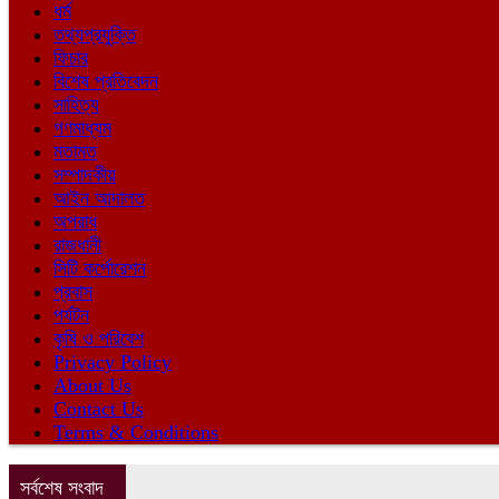
ধর্ম
তথ্যপ্রযুক্তি
ফিচার
বিশেষ প্রতিবেদন
সাহিত্য
গণমাধ্যম
মতামত
সম্পাদকীয়
আইন আদালত
অপরাধ
রাজধানী
সিটি কর্পোরেশন
প্রবাস
পর্যটন
কৃষি ও পরিবেশ
Privacy Policy
About Us
Contact Us
Terms & Conditions
সর্বশেষ সংবাদ