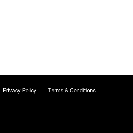
২৪ ঘণ্টায় রাজধানীতে
০
গ্রেপ্তার ৪৬৬
কবিগুরু রবীন্দ্রনাথ ঠাকুরের
১
প্রয়াণ দিবস আজ
১৫ হাজার বিদেশি কর্মী
২
নেবে মালয়েশিয়া
Privacy Policy
Terms & Conditions
তৌসিফ-পায়েল-মালাইকাকে
৩
নিয়ে মাসরিকুল আলমের
‘আমার রাজ্যে তুমি’
মাগুরায় সাকিব আল