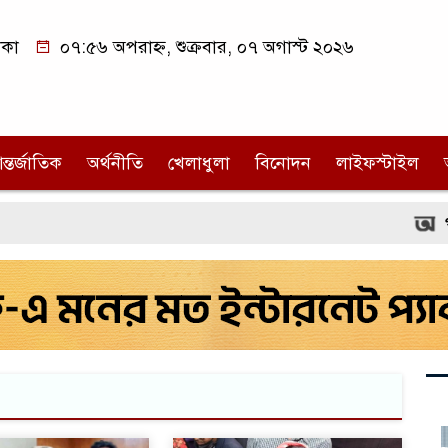
াকা
০৭:৫৬ অপরাহ্ন, শুক্রবার, ০৭ অগাস্ট ২০২৬
ন্তর্জাতিক
অর্থনীতি
খেলাধুলা
বিনোদন
লাইফস্টাইল
গণতন