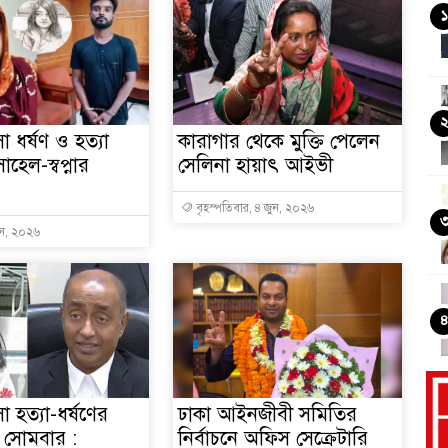
১
া ধর্ষণ ও হত্যা
কারাগার থেকে মুক্তি পেলেন
হেল-স্বপ্নার
সেলিনা হায়াৎ আইভী
বৃহস্পতিবার, ৪ জুন, ২০২৬
ুন, ২০২৬
া হত্যা-ধর্ষণের
ঢাকা আইনজীবী সমিতির
ু সোমবার :
নির্বাচনে অফিস সেক্রেটারি