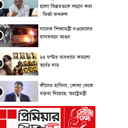
হলো ভিন্নমতকে সম্মান করা
: মির্জা ফখরুল
সাবেক শিক্ষামন্ত্রী নওফেলের
২
বাসভবনে আগুন
২৪ ঘণ্টার ব্যবধানে কমলো
৩
স্বর্ণের দাম
কীসের হাসিনা, কোথা থেকে
৪
বক্তব্য দিয়েছে: স্বরাষ্ট্রমন্ত্রী
সিলেটে দুই বাসের মুখোমুখি
৫
সংঘর্ষ, নিহত ৯