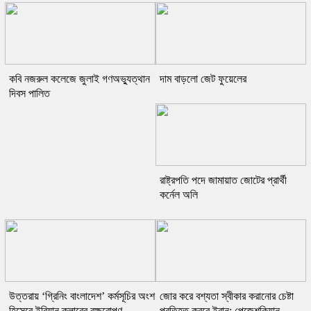
কবি নজরুল কলেজে জুলাই গণঅভ্যুত্থান
দাম বাড়লো জেট ফুয়েলের
দিবস পালিত
রাষ্ট্রপতি পদে জামায়াত জোটের প্রার্থী
কর্নেল অলি
উত্তরায় ‘গ্রিনিং বাংলাদেশ’ কর্মসূচির অংশ
জোর করে বশ্যতা স্বীকার করানোর চেষ্টা
হিসেবে ইবিয়ান ক্লাবের বৃক্ষরোপণ
প্রতিহত করবে ইরান: পেজেশকিয়ান