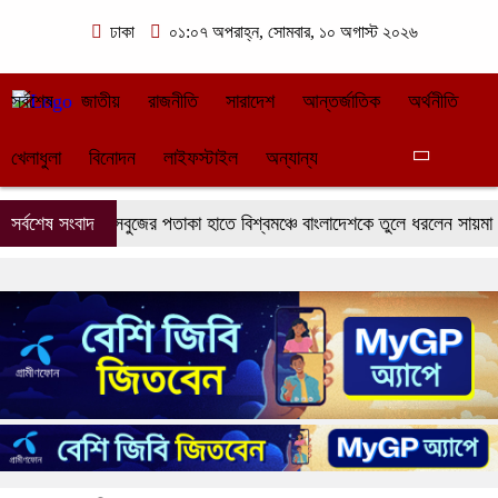
ঢাকা
০১:০৭ অপরাহ্ন, সোমবার, ১০ অগাস্ট ২০২৬
সর্বশেষ
জাতীয়
রাজনীতি
সারাদেশ
আন্তর্জাতিক
অর্থনীতি
খেলাধুলা
বিনোদন
লাইফস্টাইল
অন্যান্য
সর্বশেষ সংবাদ
লাল-সবুজের পতাকা হাতে বিশ্বমঞ্চে বাংলাদেশকে তুলে ধরলেন সায়মা আনিকা