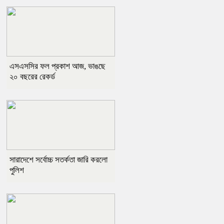
এসএসসির ফল প্রকাশ আজ, ভাঙছে
২০ বছরের রেকর্ড
সারাদেশে সর্বোচ্চ সতর্কতা জারি করলো
পুলিশ