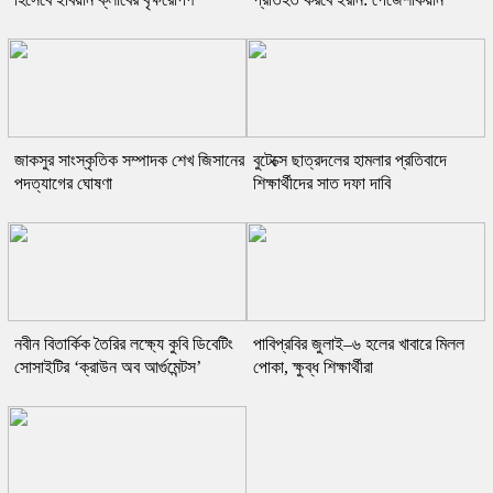
জাকসুর সাংস্কৃতিক সম্পাদক শেখ জিসানের
বুটেক্সে ছাত্রদলের হামলার প্রতিবাদে
পদত্যাগের ঘোষণা
শিক্ষার্থীদের সাত দফা দাবি
নবীন বিতার্কিক তৈরির লক্ষ্যে কুবি ডিবেটিং
পাবিপ্রবির জুলাই–৬ হলের খাবারে মিলল
সোসাইটির ‘ক্রাউন অব আর্গুমেন্টস’
পোকা, ক্ষুব্ধ শিক্ষার্থীরা