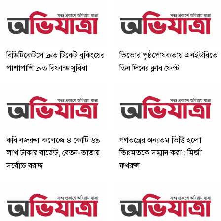
বিডিটিকেটসে দ্রুত টিকেট বুকিংয়ের
ভিভোর পৃষ্ঠপোষকতায় এনইউবিতে
পাশাপাশি দ্রুত রিফান্ড সুবিধা
তিন দিনের ক্লাব ফেস্ট
কবি নজরুল কলেজে ৪ কোটি ৬৯
গণতন্ত্রের অন্যতম ভিত্তি হলো
লাখ টাকার বাজেট, বেতন-ভাতায়
ভিন্নমতকে সম্মান করা : মির্জা
সর্বোচ্চ বরাদ্দ
ফখরুল