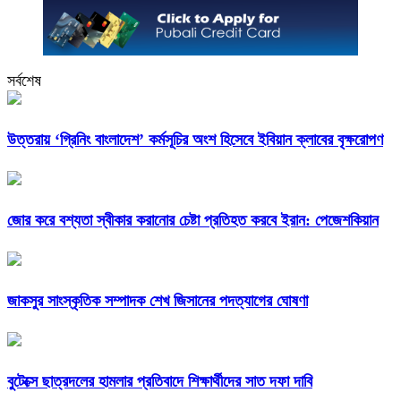
সর্বশেষ
উত্তরায় ‘গ্রিনিং বাংলাদেশ’ কর্মসূচির অংশ হিসেবে ইবিয়ান ক্লাবের বৃক্ষরোপণ
জোর করে বশ্যতা স্বীকার করানোর চেষ্টা প্রতিহত করবে ইরান: পেজেশকিয়ান
জাকসুর সাংস্কৃতিক সম্পাদক শেখ জিসানের পদত্যাগের ঘোষণা
বুটেক্সে ছাত্রদলের হামলার প্রতিবাদে শিক্ষার্থীদের সাত দফা দাবি