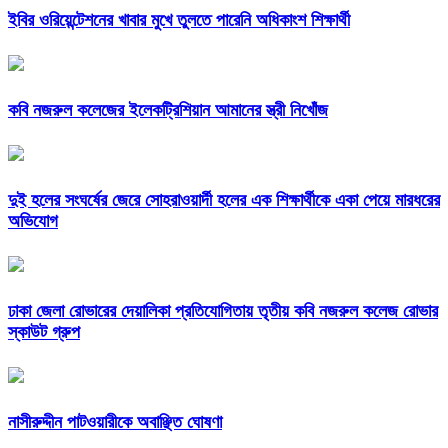
ইবির ওরিয়েন্টেশনের খাবার মুখে তুলতে পারেনি অধিকাংশ শিক্ষার্থী
কবি নজরুল কলেজের ইলেকট্রিশিয়ান আমানের স্ত্রী নিখোঁজ
দুই হলের সংঘর্ষের জেরে সোহরাওয়ার্দী হলের এক শিক্ষার্থীকে একা পেয়ে মারধরের
অভিযোগ
ঢাকা জেলা রোভারের দেয়ালিকা প্রতিযোগিতায় তৃতীয় কবি নজরুল কলেজ রোভার
স্কাউট গ্রুপ
নাসীরুদ্দীন পাটওয়ারীকে অবাঞ্ছিত ঘোষণা