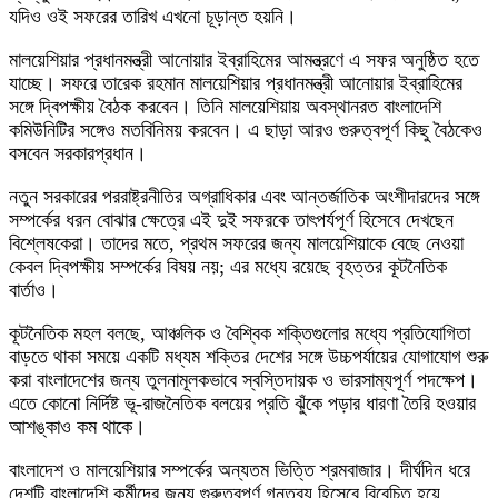
যদিও ওই সফরের তারিখ এখনো চূড়ান্ত হয়নি।
মালয়েশিয়ার প্রধানমন্ত্রী আনোয়ার ইব্রাহিমের আমন্ত্রণে এ সফর অনুষ্ঠিত হতে
যাচ্ছে। সফরে তারেক রহমান মালয়েশিয়ার প্রধানমন্ত্রী আনোয়ার ইব্রাহিমের
সঙ্গে দ্বিপক্ষীয় বৈঠক করবেন। তিনি মালয়েশিয়ায় অবস্থানরত বাংলাদেশি
কমিউনিটির সঙ্গেও মতবিনিময় করবেন। এ ছাড়া আরও গুরুত্বপূর্ণ কিছু বৈঠকেও
বসবেন সরকারপ্রধান।
নতুন সরকারের পররাষ্ট্রনীতির অগ্রাধিকার এবং আন্তর্জাতিক অংশীদারদের সঙ্গে
সম্পর্কের ধরন বোঝার ক্ষেত্রে এই দুই সফরকে তাৎপর্যপূর্ণ হিসেবে দেখছেন
বিশ্লেষকেরা। তাদের মতে, প্রথম সফরের জন্য মালয়েশিয়াকে বেছে নেওয়া
কেবল দ্বিপক্ষীয় সম্পর্কের বিষয় নয়; এর মধ্যে রয়েছে বৃহত্তর কূটনৈতিক
বার্তাও।
কূটনৈতিক মহল বলছে, আঞ্চলিক ও বৈশ্বিক শক্তিগুলোর মধ্যে প্রতিযোগিতা
বাড়তে থাকা সময়ে একটি মধ্যম শক্তির দেশের সঙ্গে উচ্চপর্যায়ের যোগাযোগ শুরু
করা বাংলাদেশের জন্য তুলনামূলকভাবে স্বস্তিদায়ক ও ভারসাম্যপূর্ণ পদক্ষেপ।
এতে কোনো নির্দিষ্ট ভূ-রাজনৈতিক বলয়ের প্রতি ঝুঁকে পড়ার ধারণা তৈরি হওয়ার
আশঙ্কাও কম থাকে।
বাংলাদেশ ও মালয়েশিয়ার সম্পর্কের অন্যতম ভিত্তি শ্রমবাজার। দীর্ঘদিন ধরে
দেশটি বাংলাদেশি কর্মীদের জন্য গুরুত্বপূর্ণ গন্তব্য হিসেবে বিবেচিত হয়ে