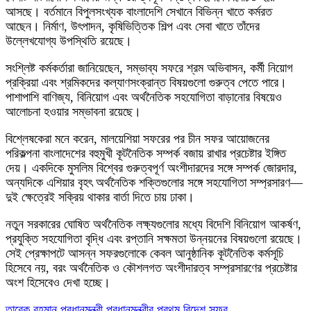
আসছে। বর্তমানে বিপুলসংখ্যক বাংলাদেশি সেখানে বিভিন্ন খাতে কর্মরত
আছেন। নির্মাণ, উৎপাদন, কৃষিভিত্তিক শিল্প এবং সেবা খাতে তাঁদের
উল্লেখযোগ্য উপস্থিতি রয়েছে।
সংশ্লিষ্ট কর্মকর্তারা জানিয়েছেন, সম্ভাব্য সফরে শ্রম অভিবাসন, কর্মী নিয়োগ
প্রক্রিয়া এবং শ্রমিকদের কল্যাণসংক্রান্ত বিষয়গুলো গুরুত্ব পেতে পারে।
পাশাপাশি বাণিজ্য, বিনিয়োগ এবং অর্থনৈতিক সহযোগিতা বাড়ানোর বিষয়েও
আলোচনা হওয়ার সম্ভাবনা রয়েছে।
বিশ্লেষকেরা মনে করেন, মালয়েশিয়া সফরের পর চীন সফর আয়োজনের
পরিকল্পনা বাংলাদেশের বহুমুখী কূটনৈতিক সম্পর্ক বজায় রাখার প্রচেষ্টার ইঙ্গিত
দেয়। একদিকে মুসলিম বিশ্বের গুরুত্বপূর্ণ অংশীদারদের সঙ্গে সম্পর্ক জোরদার,
অন্যদিকে এশিয়ার বৃহৎ অর্থনৈতিক শক্তিগুলোর সঙ্গে সহযোগিতা সম্প্রসারণ—
দুই ক্ষেত্রেই সক্রিয় থাকার বার্তা দিতে চায় ঢাকা।
নতুন সরকারের ঘোষিত অর্থনৈতিক লক্ষ্যগুলোর মধ্যে বিদেশি বিনিয়োগ আকর্ষণ,
প্রযুক্তি সহযোগিতা বৃদ্ধি এবং রপ্তানি সক্ষমতা উন্নয়নের বিষয়গুলো রয়েছে।
সেই প্রেক্ষাপটে আসন্ন সফরগুলোকে কেবল আনুষ্ঠানিক কূটনৈতিক কর্মসূচি
হিসেবে নয়, বরং অর্থনৈতিক ও কৌশলগত অংশীদারত্ব সম্প্রসারণের প্রচেষ্টার
অংশ হিসেবেও দেখা হচ্ছে।
তারেক রহমান
প্রধানমন্ত্রী
প্রধানমন্ত্রীর প্রথম বিদেশ সফর