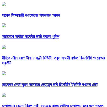
সাবেক শিক্ষামন্ত্রী নওফেলের বাসভবনে আগুন
সারাদেশে সর্বোচ্চ সতর্কতা জারি করলো পুলিশ
ইবিতে নবীন বরণে টানা ৮ ঘণ্টা ডিউটি! তবুও সম্মানী বঞ্চিত বিএনসিসি ও রোভার
স্কাউট
ছাত্রদল নেতা সুমন সরদারের নেতৃত্বে জবি রিপোর্টার্স ইউনিটি দখলের চেষ্টা
লেখাপড়ার কোনো বিকল্প নেই, সময়কে কাজে লাগিয়ে লেখাপড়া করে দেশ গড়তে