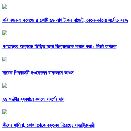
কবি নজরুল কলেজে ৪ কোটি ৬৯ লাখ টাকার বাজেট, বেতন-ভাতায় সর্বোচ্চ বরাদ্দ
গণতন্ত্রের অন্যতম ভিত্তি হলো ভিন্নমতকে সম্মান করা : মির্জা ফখরুল
সাবেক শিক্ষামন্ত্রী নওফেলের বাসভবনে আগুন
২৪ ঘণ্টার ব্যবধানে কমলো স্বর্ণের দাম
কীসের হাসিনা, কোথা থেকে বক্তব্য দিয়েছে: স্বরাষ্ট্রমন্ত্রী