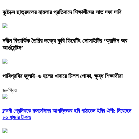
বুটেক্সে ছাত্রদলের হামলার প্রতিবাদে শিক্ষার্থীদের সাত দফা দাবি
নবীন বিতার্কিক তৈরির লক্ষ্যে কুবি ডিবেটিং সোসাইটির ‘ক্রাউন অব
আর্গুমেন্টস’
পাবিপ্রবির জুলাই–৬ হলের খাবারে মিলল পোকা, ক্ষুব্ধ শিক্ষার্থীরা
জনপ্রিয়
লন্ডনী প্রেমিককে রুমমেটদের আপত্তিকর ছবি পাঠাতেন ইবির ঐশী: নিয়েছেন
৮০ হাজার টাকাও