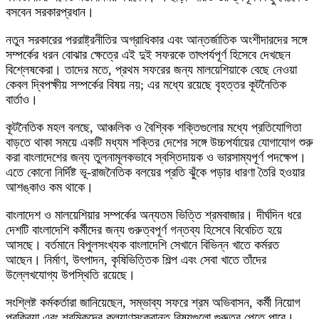
বসবেন সরকারপ্রধান।
নতুন সরকারের পররাষ্ট্রনীতির অগ্রাধিকার এবং আন্তর্জাতিক অংশীদারদের সঙ্গে
সম্পর্কের ধরন বোঝার ক্ষেত্রে এই দুই সফরকে তাৎপর্যপূর্ণ হিসেবে দেখছেন
বিশ্লেষকেরা। তাদের মতে, প্রথম সফরের জন্য মালয়েশিয়াকে বেছে নেওয়া
কেবল দ্বিপক্ষীয় সম্পর্কের বিষয় নয়; এর মধ্যে রয়েছে বৃহত্তর কূটনৈতিক
বার্তাও।
কূটনৈতিক মহল বলছে, আঞ্চলিক ও বৈশ্বিক শক্তিগুলোর মধ্যে প্রতিযোগিতা
বাড়তে থাকা সময়ে একটি মধ্যম শক্তির দেশের সঙ্গে উচ্চপর্যায়ের যোগাযোগ শুরু
করা বাংলাদেশের জন্য তুলনামূলকভাবে স্বস্তিদায়ক ও ভারসাম্যপূর্ণ পদক্ষেপ।
এতে কোনো নির্দিষ্ট ভূ-রাজনৈতিক বলয়ের প্রতি ঝুঁকে পড়ার ধারণা তৈরি হওয়ার
আশঙ্কাও কম থাকে।
বাংলাদেশ ও মালয়েশিয়ার সম্পর্কের অন্যতম ভিত্তি শ্রমবাজার। দীর্ঘদিন ধরে
দেশটি বাংলাদেশি কর্মীদের জন্য গুরুত্বপূর্ণ গন্তব্য হিসেবে বিবেচিত হয়ে
আসছে। বর্তমানে বিপুলসংখ্যক বাংলাদেশি সেখানে বিভিন্ন খাতে কর্মরত
আছেন। নির্মাণ, উৎপাদন, কৃষিভিত্তিক শিল্প এবং সেবা খাতে তাঁদের
উল্লেখযোগ্য উপস্থিতি রয়েছে।
সংশ্লিষ্ট কর্মকর্তারা জানিয়েছেন, সম্ভাব্য সফরে শ্রম অভিবাসন, কর্মী নিয়োগ
প্রক্রিয়া এবং শ্রমিকদের কল্যাণসংক্রান্ত বিষয়গুলো গুরুত্ব পেতে পারে।