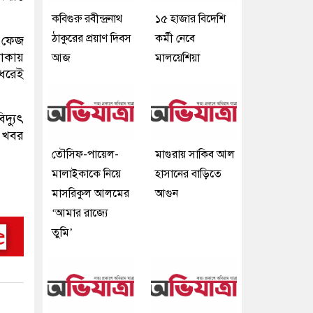
কবিগুরু রবীন্দ্রনাথ
১৫ হাজার বিদেশি
ঠাকুরের প্রয়াণ দিবস
কর্মী নেবে
ল ফেজ
থাকায়
আজ
মালয়েশিয়া
 ধরেই
দ্যুৎ
র খবর
তৌসিফ-পায়েল-
মাগুরায় সাকিব আল
মালাইকাকে নিয়ে
হাসানের বাড়িতে
মাসরিকুল আলমের
আগুন
‘আমার রাজ্যে
তুমি’