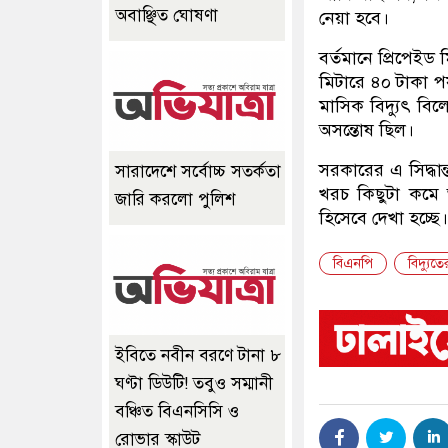
অবাঞ্ছিত ঘোষণা
নেয়া হবে।
বর্তমানে প্রিপেইড
মিটারে ৪০ টাকা পর
মাসিক বিদ্যুৎ বিল
অসন্তোষ ছিল।
সরকারের এ সিদ্ধান
সারাদেশে সর্বোচ্চ সতর্কতা
খরচ কিছুটা কমে আ
জারি করলো পুলিশ
হিসেবে দেখা হচ্ছে।
বিএনপি
বিদ্যুত
ইবিতে নবীন বরণে টানা ৮
ঘণ্টা ডিউটি! তবুও সম্মানী
বঞ্চিত বিএনসিসি ও
রোভার স্কাউট