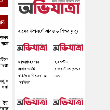
হামের উপসর্গে আরও ৬ শিশুর মৃত্যু
দেশের
ে বলে
র্টকে
প্রেক্ষাগৃহের পর
২৪ ঘণ্টায়
িডিয়া
এবার ওটিটি
রাজধানীতে গ্রেপ্তার
প্ল্যাটফর্ম ‘উৎসব’-এ
৪৬৬
দ্যুৎ
‘মালিক’
ত করা
 টুকু
ধান্ত