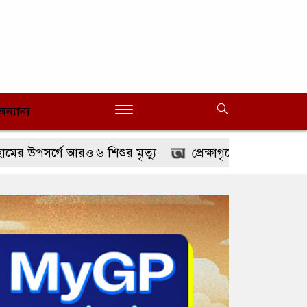
অন্যান্য
ে আরও ৬ শিশুর মৃত্যু
প্রেক্ষাগৃহের পর এবার ওটিটি প্ল্যাটফ