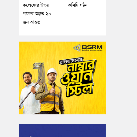
কলেজের উভয়
কমিটি গঠন
পক্ষের অন্তত ২০
জন আহত