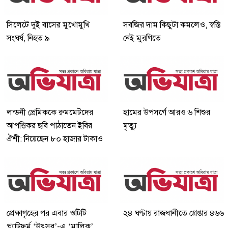
সিলেটে দুই বাসের মুখোমুখি
সবজির দাম কিছুটা কমলেও, স্বস্তি
সংঘর্ষ, নিহত ৯
নেই মুরগিতে
লন্ডনী প্রেমিককে রুমমেটদের
হামের উপসর্গে আরও ৬ শিশুর
আপত্তিকর ছবি পাঠাতেন ইবির
মৃত্যু
ঐশী: নিয়েছেন ৮০ হাজার টাকাও
প্রেক্ষাগৃহের পর এবার ওটিটি
২৪ ঘণ্টায় রাজধানীতে গ্রেপ্তার ৪৬৬
প্ল্যাটফর্ম ‘উৎসব’-এ ‘মালিক’