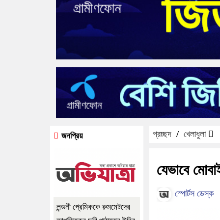
প্রচ্ছদ
/
খেলাধুলা
জনপ্রিয়
যেভাবে মোবা
স্পোর্টস ডেস্ক
লন্ডনী প্রেমিককে রুমমেটদের