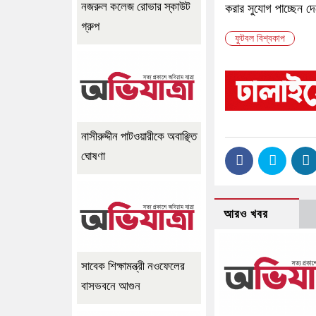
নজরুল কলেজ রোভার স্কাউট
করার সুযোগ পাচ্ছেন দ
গ্রুপ
ফুটবল বিশ্বকাপ
নাসীরুদ্দীন পাটওয়ারীকে অবাঞ্ছিত
ঘোষণা
আরও খবর
সাবেক শিক্ষামন্ত্রী নওফেলের
বাসভবনে আগুন