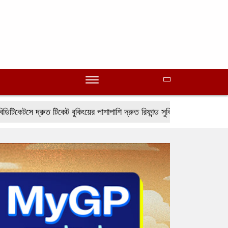
ুত টিকেট বুকিংয়ের পাশাপাশি দ্রুত রিফান্ড সুবিধা
ভিভোর পৃষ্ঠপোষকতায় 