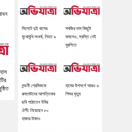
বোধন
সিলেটে দুই বাসের
সবজির দাম কিছুটা
মুখোমুখি সংঘর্ষ, নিহত ৯
কমলেও, স্বস্তি নেই
মুরগিতে
িহাস
টির
লন্ডনী প্রেমিককে
হামের উপসর্গে আরও ৬
ষ্ঠিত
রুমমেটদের আপত্তিকর
শিশুর মৃত্যু
ছবি পাঠাতেন ইবির
ঐশী: নিয়েছেন ৮০
হাজার টাকাও