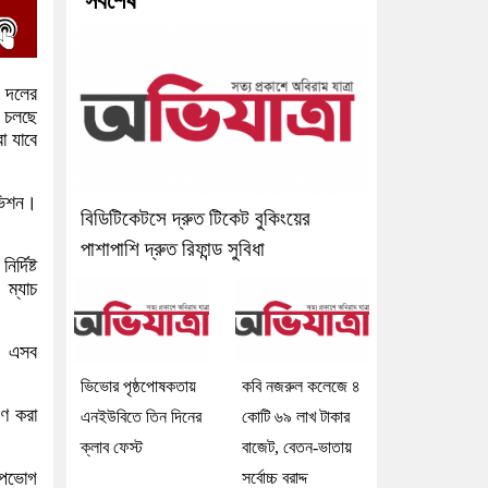
সর্বশেষ
য় দলের
ি চলছে
া যাবে
িভিশন।
বিডিটিকেটসে দ্রুত টিকেট বুকিংয়ের
পাশাপাশি দ্রুত রিফান্ড সুবিধা
র্দিষ্ট
 ম্যাচ
প। এসব
ভিভোর পৃষ্ঠপোষকতায়
কবি নজরুল কলেজে ৪
রণ করা
এনইউবিতে তিন দিনের
কোটি ৬৯ লাখ টাকার
ক্লাব ফেস্ট
বাজেট, বেতন-ভাতায়
 উপভোগ
সর্বোচ্চ বরাদ্দ