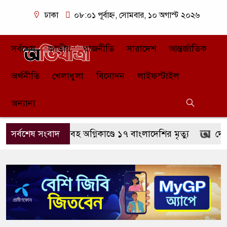
ঢাকা
০৮:০১ পূর্বাহ্ন, সোমবার, ১০ অগাস্ট ২০২৬
সর্বশেষ
জাতীয়
রাজনীতি
সারাদেশ
আন্তর্জাতিক
অর্থনীতি
খেলাধুলা
বিনোদন
লাইফস্টাইল
অন্যান্য
রবে ভয়াবহ অগ্নিকাণ্ডে ১৭ বাংলাদেশির মৃত্যু
সর্বশেষ সংবাদ
দেশ গঠনে আল