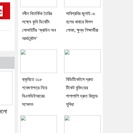
নবীন বিতার্কিক তৈরির
পাবিপ্রবির জুলাই–৬
লক্ষ্যে কুবি ডিবেটিং
হলের খাবারে মিলল
সোসাইটির ‘ক্রাউন অব
পোকা, ক্ষুব্ধ শিক্ষার্থীরা
আর্গুমেন্টস’
বাকৃবিতে ৩১৮
বিডিটিকেটসে দ্রুত
গবেষণাপত্র নিয়ে
টিকেট বুকিংয়ের
বিএসভিইআরের
পাশাপাশি দ্রুত রিফান্ড
সম্মেলন
সুবিধা
কমলো