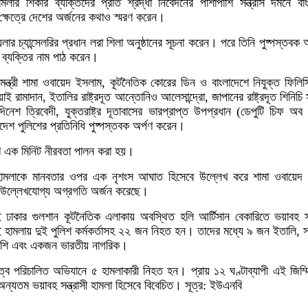
ী হামলার শিকার ব্যক্তিদের প্রতি শ্রদ্ধা নিবেদনের পাশাপাশি সন্ত্রাস দমনে বা
 ক্ষেত্রে দেশের অর্জনের কথাও স্মরণ করেন।
লার চ্যান্সেলরির প্রধান লরা শিলা অনুষ্ঠানের সূচনা করেন। পরে তিনি পুষ্পস্তবক অ
ব্যক্তির নাম পাঠ করেন।
্রতিমন্ত্রী শামা ওবায়েদ ইসলাম, কূটনৈতিক কোরের ডিন ও বাংলাদেশে নিযুক্ত ফিলিস
ই রামাদান, ইতালির রাষ্ট্রদূত আন্তোনিও আলেসান্দ্রো, জাপানের রাষ্ট্রদূত শিনিচি 
নেশ ত্রিবেদী, যুক্তরাষ্ট্র দূতাবাসের ভারপ্রাপ্ত উপপ্রধান (ডেপুটি চিফ অব
াদেশ পুলিশের প্রতিনিধি পুষ্পস্তবক অর্পণ করেন।
ণে এক মিনিট নীরবতা পালন করা হয়।
ী হামলাকে মানবতার ওপর এক নৃশংস আঘাত হিসেবে উল্লেখ করে শামা ওবায়েদ
েশ উল্লেখযোগ্য অগ্রগতি অর্জন করেছে।
ঢাকার গুলশান কূটনৈতিক এলাকায় অবস্থিত হলি আর্টিসান বেকারিতে ভয়াবহ সন্
 হামলায় দুই পুলিশ কর্মকর্তাসহ ২২ জন নিহত হন। তাদের মধ্যে ৯ জন ইতালি,
েশি এবং একজন ভারতীয় নাগরিক।
ত্বে পরিচালিত অভিযানে ৫ হামলাকারী নিহত হন। প্রায় ১২ ঘণ্টাব্যাপী এই জিম্
অন্যতম ভয়াবহ সন্ত্রাসী হামলা হিসেবে বিবেচিত। সূত্র: ইউএনবি