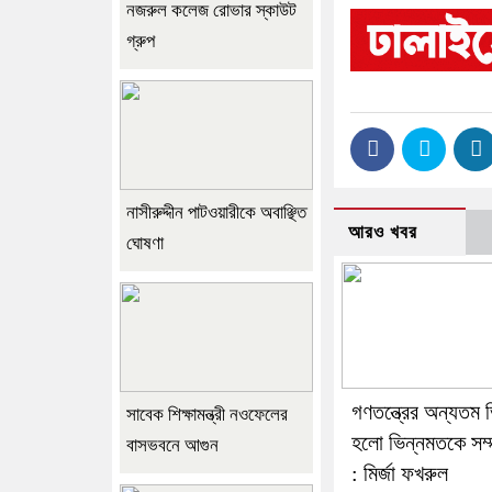
নজরুল কলেজ রোভার স্কাউট
গ্রুপ
নাসীরুদ্দীন পাটওয়ারীকে অবাঞ্ছিত
আরও খবর
ঘোষণা
গণতন্ত্রের অন্যতম 
সাবেক শিক্ষামন্ত্রী নওফেলের
হলো ভিন্নমতকে সম্
বাসভবনে আগুন
: মির্জা ফখরুল