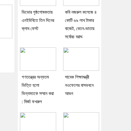
ভিভোর পৃষ্ঠপোষকতায়
কবি নজরুল কলেজে ৪
এনইউবিতে তিন দিনের
কোটি ৬৯ লাখ টাকার
ক্লাব ফেস্ট
বাজেট, বেতন-ভাতায়
সর্বোচ্চ বরাদ্দ
গণতন্ত্রের অন্যতম
সাবেক শিক্ষামন্ত্রী
ভিত্তি হলো
নওফেলের বাসভবনে
ভিন্নমতকে সম্মান করা
আগুন
: মির্জা ফখরুল