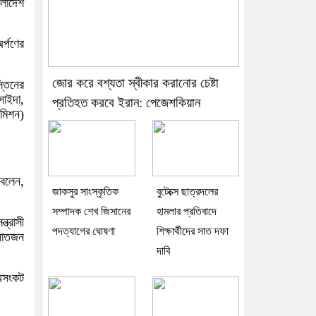
ংলাদেশ
র্পণের
জোর করে বশ্যতা স্বীকার করানোর চেষ্টা
্তিনের
সাইদা,
প্রতিহত করবে ইরান: পেজেশকিয়ান
 মিশন)
 বলেন,
জাকসুর সাংস্কৃতিক
বুটেক্সে ছাত্রদলের
সম্পাদক শেখ জিসানের
হামলার প্রতিবাদে
ত্রাসী
পদত্যাগের ঘোষণা
শিক্ষার্থীদের সাত দফা
 সাতজন
দাবি
মিসংকট