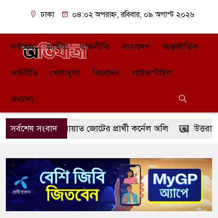
ঢাকা
০৪:০২ অপরাহ্ন, রবিবার, ০৯ অগাস্ট ২০২৬
সর্বশেষ
জাতীয়
রাজনীতি
সারাদেশ
আন্তর্জাতিক
অর্থনীতি
খেলাধুলা
বিনোদন
লাইফস্টাইল
অন্যান্য
রপতি পদে জামায়াত জোটের প্রার্থী কর্নেল অলি
সর্বশেষ সংবাদ
উত্তরায় ‘গ্রিনি