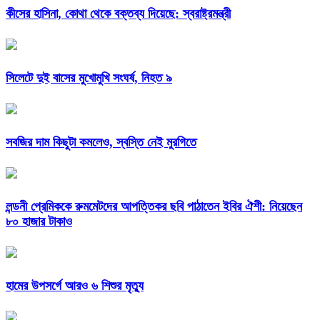
কীসের হাসিনা, কোথা থেকে বক্তব্য দিয়েছে: স্বরাষ্ট্রমন্ত্রী
সিলেটে দুই বাসের মুখোমুখি সংঘর্ষ, নিহত ৯
সবজির দাম কিছুটা কমলেও, স্বস্তি নেই মুরগিতে
লন্ডনী প্রেমিককে রুমমেটদের আপত্তিকর ছবি পাঠাতেন ইবির ঐশী: নিয়েছেন
৮০ হাজার টাকাও
হামের উপসর্গে আরও ৬ শিশুর মৃত্যু