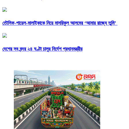
তৌসিফ-পায়েল-মালাইকাকে নিয়ে মাসরিকুল আলমের ‘আমার রাজ্যে তুমি’
দেশের সব বন্দর ২৪ ঘণ্টা চালুর নির্দেশ প্রধানমন্ত্রীর