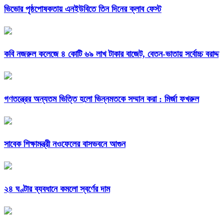
ভিভোর পৃষ্ঠপোষকতায় এনইউবিতে তিন দিনের ক্লাব ফেস্ট
কবি নজরুল কলেজে ৪ কোটি ৬৯ লাখ টাকার বাজেট, বেতন-ভাতায় সর্বোচ্চ বরাদ্দ
গণতন্ত্রের অন্যতম ভিত্তি হলো ভিন্নমতকে সম্মান করা : মির্জা ফখরুল
সাবেক শিক্ষামন্ত্রী নওফেলের বাসভবনে আগুন
২৪ ঘণ্টার ব্যবধানে কমলো স্বর্ণের দাম