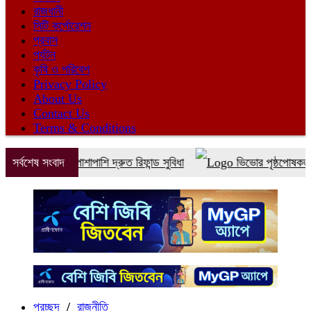
রাজধানী
সিটি কর্পোরেশন
প্রবাস
পর্যটন
কৃষি ও পরিবেশ
Privacy Policy
About Us
Contact Us
Terms & Conditions
বুকিংয়ের পাশাপাশি দ্রুত রিফান্ড সুবিধা
সর্বশেষ সংবাদ
ভিভোর পৃষ্ঠপোষকতায় এনইউব
প্রচ্ছদ
/
রাজনীতি