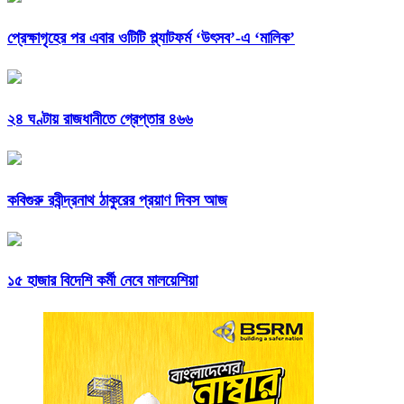
প্রেক্ষাগৃহের পর এবার ওটিটি প্ল্যাটফর্ম ‘উৎসব’-এ ‘মালিক’
২৪ ঘণ্টায় রাজধানীতে গ্রেপ্তার ৪৬৬
কবিগুরু রবীন্দ্রনাথ ঠাকুরের প্রয়াণ দিবস আজ
১৫ হাজার বিদেশি কর্মী নেবে মালয়েশিয়া