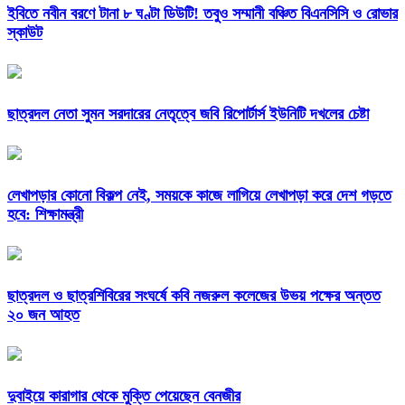
ইবিতে নবীন বরণে টানা ৮ ঘণ্টা ডিউটি! তবুও সম্মানী বঞ্চিত বিএনসিসি ও রোভার
স্কাউট
ছাত্রদল নেতা সুমন সরদারের নেতৃত্বে জবি রিপোর্টার্স ইউনিটি দখলের চেষ্টা
লেখাপড়ার কোনো বিকল্প নেই, সময়কে কাজে লাগিয়ে লেখাপড়া করে দেশ গড়তে
হবে: শিক্ষামন্ত্রী
ছাত্রদল ও ছাত্রশিবিরের সংঘর্ষে কবি নজরুল কলেজের উভয় পক্ষের অন্তত
২০ জন আহত
দুবাইয়ে কারাগার থেকে মুক্তি পেয়েছেন বেনজীর