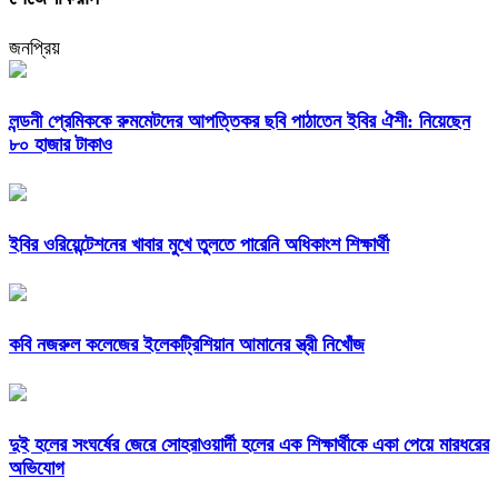
জনপ্রিয়
লন্ডনী প্রেমিককে রুমমেটদের আপত্তিকর ছবি পাঠাতেন ইবির ঐশী: নিয়েছেন
৮০ হাজার টাকাও
ইবির ওরিয়েন্টেশনের খাবার মুখে তুলতে পারেনি অধিকাংশ শিক্ষার্থী
কবি নজরুল কলেজের ইলেকট্রিশিয়ান আমানের স্ত্রী নিখোঁজ
দুই হলের সংঘর্ষের জেরে সোহরাওয়ার্দী হলের এক শিক্ষার্থীকে একা পেয়ে মারধরের
অভিযোগ