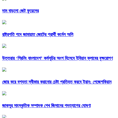
দাম বাড়লো জেট ফুয়েলের
রাষ্ট্রপতি পদে জামায়াত জোটের প্রার্থী কর্নেল অলি
উত্তরায় ‘গ্রিনিং বাংলাদেশ’ কর্মসূচির অংশ হিসেবে ইবিয়ান ক্লাবের বৃক্ষরোপণ
জোর করে বশ্যতা স্বীকার করানোর চেষ্টা প্রতিহত করবে ইরান: পেজেশকিয়ান
জাকসুর সাংস্কৃতিক সম্পাদক শেখ জিসানের পদত্যাগের ঘোষণা