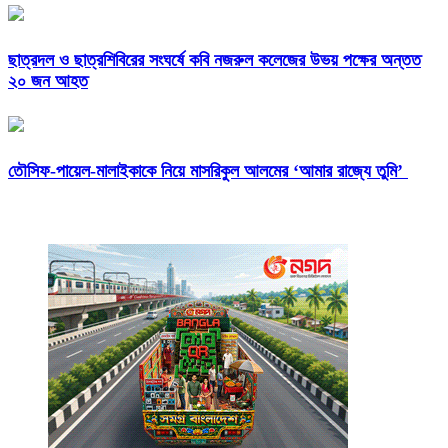
ছাত্রদল ও ছাত্রশিবিরের সংঘর্ষে কবি নজরুল কলেজের উভয় পক্ষের অন্তত
২০ জন আহত
তৌসিফ-পায়েল-মালাইকাকে নিয়ে মাসরিকুল আলমের ‘আমার রাজ্যে তুমি’