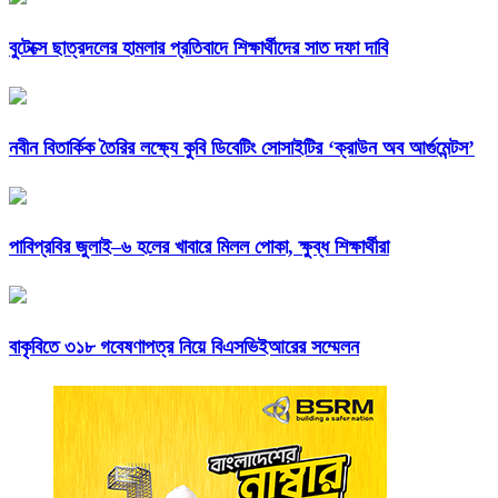
বুটেক্সে ছাত্রদলের হামলার প্রতিবাদে শিক্ষার্থীদের সাত দফা দাবি
নবীন বিতার্কিক তৈরির লক্ষ্যে কুবি ডিবেটিং সোসাইটির ‘ক্রাউন অব আর্গুমেন্টস’
পাবিপ্রবির জুলাই–৬ হলের খাবারে মিলল পোকা, ক্ষুব্ধ শিক্ষার্থীরা
বাকৃবিতে ৩১৮ গবেষণাপত্র নিয়ে বিএসভিইআরের সম্মেলন