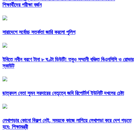
শিক্ষার্থীদের পরীক্ষা বর্জন
সারাদেশে সর্বোচ্চ সতর্কতা জারি করলো পুলিশ
ইবিতে নবীন বরণে টানা ৮ ঘণ্টা ডিউটি! তবুও সম্মানী বঞ্চিত বিএনসিসি ও রোভার
স্কাউট
ছাত্রদল নেতা সুমন সরদারের নেতৃত্বে জবি রিপোর্টার্স ইউনিটি দখলের চেষ্টা
লেখাপড়ার কোনো বিকল্প নেই, সময়কে কাজে লাগিয়ে লেখাপড়া করে দেশ গড়তে
হবে: শিক্ষামন্ত্রী