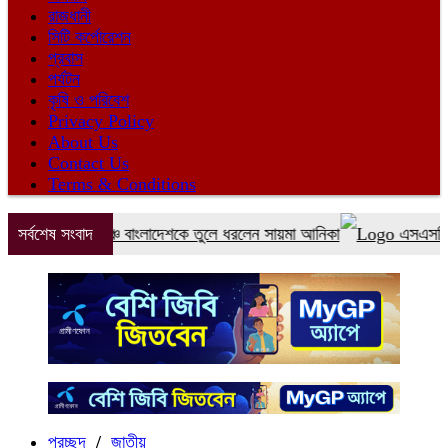
রাজধানী
সিটি কর্পোরেশন
প্রবাস
পর্যটন
কৃষি ও পরিবেশ
Privacy Policy
About Us
Contact Us
Terms & Conditions
ে বিশ্বমঞ্চে বাংলাদেশকে তুলে ধরলেন সায়মা আনিকা
সর্বশেষ সংবাদ
এসএসসির ফল প্র
প্রচ্ছদ
/
জাতীয়