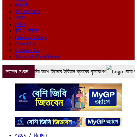
রাজধানী
সিটি কর্পোরেশন
প্রবাস
পর্যটন
কৃষি ও পরিবেশ
Privacy Policy
About Us
Contact Us
Terms & Conditions
 কর্মসূচির অংশ হিসেবে ইবিয়ান ক্লাবের বৃক্ষরোপণ
সর্বশেষ সংবাদ
জোর করে বশ্যতা স্বীক
প্রচ্ছদ
/
বিনোদন