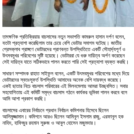
তাৎক্ষণিক প্রতিক্রিয়ায় বাচসাসের নতুন সভাপতি কামরুল হাসান দর্পণ বলেন,
যতটা প্রত্যাশা করেছিলাম তার চেয়ে বেশি ভোটার সমাগম ঘটেছে। জাতীয়
প্রেসক্লাব প্রাঙ্গণে ভোটারদের প্রাণবন্ত উপস্থিতিতে একটি সৌহার্দ্যপূর্ণ ও
উৎসবমুখর পরিবেশের সৃষ্টি হয়েছে। ভোটাররা যে গুরু দায়িত্ব অর্পণ করেছেন
সেই দায়িত্ব যাতে সঠিকভাবে পালন করতে পারি সেই প্রত্যাশা ব্যক্ত করছি।
সাধারণ সম্পাদক রাহাত সাইফুল বলেন, একটি উৎসবমুখর পরিবেশের মধ্যে দিয়ে
ভোটারদের স্বতঃস্ফূর্ত উপস্থিতি আমাদের অনেক বেশি দায়বদ্ধ করেছে।
একই ছাতার নিচে বাচসাস পরিবারের এই মিলনমেলায় আমরা উচ্ছ্বসিত। সবার
সহযোগিতায় এই কমিটি সমৃদ্ধ বাচসাস গঠনে কার্যকর ভূমিকা পালন করবে বলে
আমি আশা প্রকাশ করছি।
বাচসাসের এবারের নির্বাচনে প্রধান নির্বাচন কমিশনার হিসেবে ছিলেন
আলিমুজ্জামান। কমিশনে আরও ছিলেন আমিনুল ইসলাম রাজু, এরফানুল হক
নাহিদ, হাফিজুর রহমান সুরুজ ও আবুল হোসেন মজুমদার।