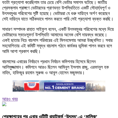
যতটা প্রত্যাশা করেছিলাম তার চেয়ে বেশি ভোটার সমাগম ঘটেছে। জাতীয়
প্রেসক্লাব প্রাঙ্গণে ভোটারদের প্রাণবন্ত উপস্থিতিতে একটি সৌহার্দ্যপূর্ণ ও
উৎসবমুখর পরিবেশের সৃষ্টি হয়েছে। ভোটাররা যে গুরু দায়িত্ব অর্পণ করেছেন
সেই দায়িত্ব যাতে সঠিকভাবে পালন করতে পারি সেই প্রত্যাশা ব্যক্ত করছি।
সাধারণ সম্পাদক রাহাত সাইফুল বলেন, একটি উৎসবমুখর পরিবেশের মধ্যে দিয়ে
ভোটারদের স্বতঃস্ফূর্ত উপস্থিতি আমাদের অনেক বেশি দায়বদ্ধ করেছে।
একই ছাতার নিচে বাচসাস পরিবারের এই মিলনমেলায় আমরা উচ্ছ্বসিত। সবার
সহযোগিতায় এই কমিটি সমৃদ্ধ বাচসাস গঠনে কার্যকর ভূমিকা পালন করবে বলে
আমি আশা প্রকাশ করছি।
বাচসাসের এবারের নির্বাচনে প্রধান নির্বাচন কমিশনার হিসেবে ছিলেন
আলিমুজ্জামান। কমিশনে আরও ছিলেন আমিনুল ইসলাম রাজু, এরফানুল হক
নাহিদ, হাফিজুর রহমান সুরুজ ও আবুল হোসেন মজুমদার।
আরও খবর
প্রেক্ষাগৃহের পর এবার ওটিটি প্ল্যাটফর্ম ‘উৎসব’-এ ‘মালিক’