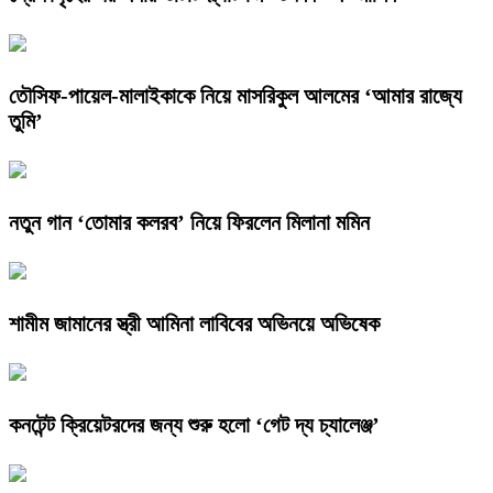
তৌসিফ-পায়েল-মালাইকাকে নিয়ে মাসরিকুল আলমের ‘আমার রাজ্যে
তুমি’
নতুন গান ‘তোমার কলরব’ নিয়ে ফিরলেন মিলানা মমিন
শামীম জামানের স্ত্রী আমিনা লাবিবের অভিনয়ে অভিষেক
কনটেন্ট ক্রিয়েটরদের জন্য শুরু হলো ‘গেট দ্য চ্যালেঞ্জ’