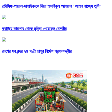
তৌসিফ-পায়েল-মালাইকাকে নিয়ে মাসরিকুল আলমের ‘আমার রাজ্যে তুমি’
দুবাইয়ে কারাগার থেকে মুক্তি পেয়েছেন বেনজীর
দেশের সব বন্দর ২৪ ঘণ্টা চালুর নির্দেশ প্রধানমন্ত্রীর