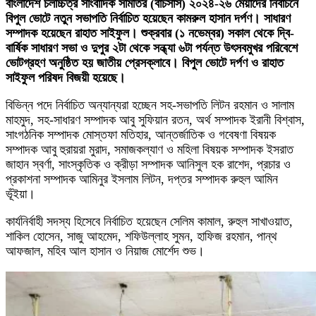
বাংলাদেশ চলচ্চিত্র সাংবাদিক সমিতির (বাচসাস) ২০২৪-২৬ মেয়াদের নির্বাচনে
বিপুল ভোটে নতুন সভাপতি নির্বাচিত হয়েছেন কামরুল হাসান দর্পণ। সাধারণ
সম্পাদক হয়েছেন রাহাত সাইফুল। শুক্রবার (১ নভেম্বর) সকাল থেকে দ্বি-
বার্ষিক সাধারণ সভা ও দুপুর ২টা থেকে সন্ধ্যা ৬টা পর্যন্ত উৎসবমুখর পরিবেশে
ভোটগ্রহণ অনুষ্ঠিত হয় জাতীয় প্রেসক্লাবে। বিপুল ভোটে দর্পণ ও রাহাত
সাইফুল পরিষদ বিজয়ী হয়েছে।
বিভিন্ন পদে নির্বাচিত অন্যান্যরা হচ্ছেন সহ-সভাপতি লিটন রহমান ও সালাম
মাহমুদ, সহ-সাধারণ সম্পাদক আবু সুফিয়ান রতন, অর্থ সম্পাদক ইরানী বিশ্বাস,
সাংগঠনিক সম্পাদক মোস্তফা মতিহার, আন্তর্জাতিক ও গবেষণা বিষয়ক
সম্পাদক আবু হুরায়রা মুরাদ, সমাজকল্যাণ ও মহিলা বিষয়ক সম্পাদক ইসরাত
জাহান স্বর্ণা, সাংস্কৃতিক ও ক্রীড়া সম্পাদক আনিসুল হক রাশেদ, প্রচার ও
প্রকাশনা সম্পাদক আমিনুর ইসলাম লিটন, দপ্তর সম্পাদক রুহুল আমিন
ভূঁইয়া।
কার্যনির্বাহী সদস্য হিসেবে নির্বাচিত হয়েছেন সেলিম কামাল, রুহুল সাখাওয়াত,
শাকিল হোসেন, সাজু আহমেদ, শফিউল্লাহ সুমন, হাফিজ রহমান, পান্থ
আফজাল, মহিব আল হাসান ও নিয়াজ মোর্শেদ শুভ।