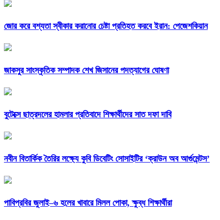
জোর করে বশ্যতা স্বীকার করানোর চেষ্টা প্রতিহত করবে ইরান: পেজেশকিয়ান
জাকসুর সাংস্কৃতিক সম্পাদক শেখ জিসানের পদত্যাগের ঘোষণা
বুটেক্সে ছাত্রদলের হামলার প্রতিবাদে শিক্ষার্থীদের সাত দফা দাবি
নবীন বিতার্কিক তৈরির লক্ষ্যে কুবি ডিবেটিং সোসাইটির ‘ক্রাউন অব আর্গুমেন্টস’
পাবিপ্রবির জুলাই–৬ হলের খাবারে মিলল পোকা, ক্ষুব্ধ শিক্ষার্থীরা