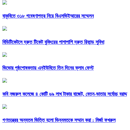
বাকৃবিতে ৩১৮ গবেষণাপত্র নিয়ে বিএসভিইআরের সম্মেলন
বিডিটিকেটসে দ্রুত টিকেট বুকিংয়ের পাশাপাশি দ্রুত রিফান্ড সুবিধা
ভিভোর পৃষ্ঠপোষকতায় এনইউবিতে তিন দিনের ক্লাব ফেস্ট
কবি নজরুল কলেজে ৪ কোটি ৬৯ লাখ টাকার বাজেট, বেতন-ভাতায় সর্বোচ্চ বরাদ্দ
গণতন্ত্রের অন্যতম ভিত্তি হলো ভিন্নমতকে সম্মান করা : মির্জা ফখরুল