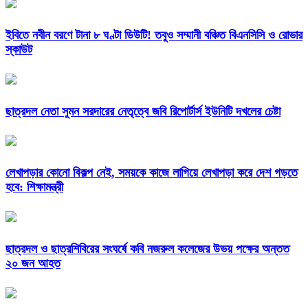
ইবিতে নবীন বরণে টানা ৮ ঘণ্টা ডিউটি! তবুও সম্মানী বঞ্চিত বিএনসিসি ও রোভার
স্কাউট
ছাত্রদল নেতা সুমন সরদারের নেতৃত্বে জবি রিপোর্টার্স ইউনিটি দখলের চেষ্টা
লেখাপড়ার কোনো বিকল্প নেই, সময়কে কাজে লাগিয়ে লেখাপড়া করে দেশ গড়তে
হবে: শিক্ষামন্ত্রী
ছাত্রদল ও ছাত্রশিবিরের সংঘর্ষে কবি নজরুল কলেজের উভয় পক্ষের অন্তত
২০ জন আহত