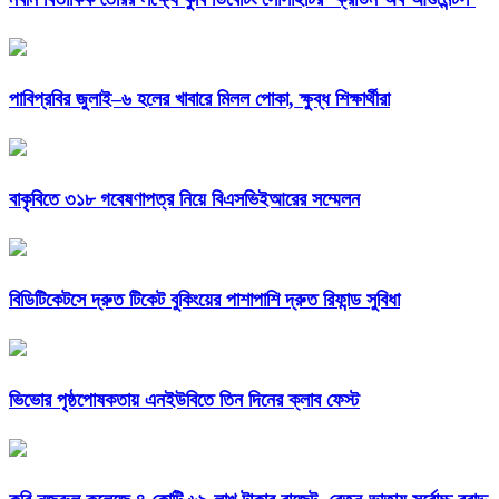
পাবিপ্রবির জুলাই–৬ হলের খাবারে মিলল পোকা, ক্ষুব্ধ শিক্ষার্থীরা
বাকৃবিতে ৩১৮ গবেষণাপত্র নিয়ে বিএসভিইআরের সম্মেলন
বিডিটিকেটসে দ্রুত টিকেট বুকিংয়ের পাশাপাশি দ্রুত রিফান্ড সুবিধা
ভিভোর পৃষ্ঠপোষকতায় এনইউবিতে তিন দিনের ক্লাব ফেস্ট