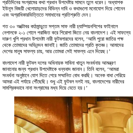
প্রতিদিনের সংগ্রামের কথা প্রধান উপদেষ্টার সামনে তুলে ধরেন। অধ্যাপক
ইউনূস বিজয়ী খেলোয়াড়দের বিভিন্ন দাবি ও কথাগুলো মনোযোগ দিয়ে শোনেন
এবং অগ্রাধিকারভিত্তিতে সমাধানের প্রতিশ্রুতি দেন।
গত ৩০ অক্টোবর কাঠমান্ডুতে সপ্তম সাফ নারী চ্যাম্পিয়নশিপের ফাইনালে
নেপালকে ২-১ গোলে পরাজিত করে শিরোপা জিতে নেয় বাংলাদেশ। এই সাফল্যে
দারুণ খুশি প্রধান উপদেষ্টা নারী ফুটবলারদের বলেন, ‘আমি পুরো জাতির পক্ষ
থেকে তোমাদের অভিনন্দন জানাই। জাতি তোমাদের প্রতি কৃতজ্ঞ। আমাদের
দেশের মানুষ সাফল্য চায়, আর তোমরা সেই সাফল্য এনে দিয়েছ।’
বাংলাদেশ নারী ফুটবল দলের অধিনায়ক সাবিনা খাতুন সংবর্ধনায় আমন্ত্রণ
জানানোর জন্য প্রধান উপদেষ্টাকে ধন্যবাদ জানান। তিনি বলেন, ‘আমরা
সংবর্ধনা অনুষ্ঠানে যোগ দিতে পেরে সম্মানিত বোধ করছি। অনেক বাধা পেরিয়ে
আমরা এই পর্যায়ে পৌঁছেছি। শুধু এই ফুটবল দলই নয়, বাংলাদেশের নারীদের
সামগ্রিকভাবে নানা সংগ্রামের মধ্য দিয়ে যেতে হয়।’