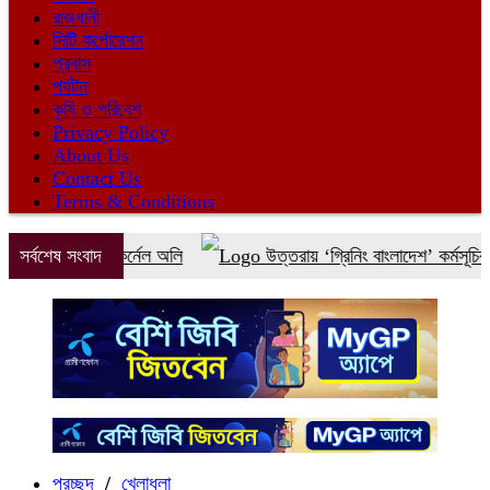
রাজধানী
সিটি কর্পোরেশন
প্রবাস
পর্যটন
কৃষি ও পরিবেশ
Privacy Policy
About Us
Contact Us
Terms & Conditions
থী কর্নেল অলি
সর্বশেষ সংবাদ
উত্তরায় ‘গ্রিনিং বাংলাদেশ’ কর্মসূচির অংশ হিসেবে ইবি
প্রচ্ছদ
/
খেলাধুলা