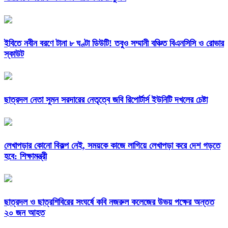
ইবিতে নবীন বরণে টানা ৮ ঘণ্টা ডিউটি! তবুও সম্মানী বঞ্চিত বিএনসিসি ও রোভার
স্কাউট
ছাত্রদল নেতা সুমন সরদারের নেতৃত্বে জবি রিপোর্টার্স ইউনিটি দখলের চেষ্টা
লেখাপড়ার কোনো বিকল্প নেই, সময়কে কাজে লাগিয়ে লেখাপড়া করে দেশ গড়তে
হবে: শিক্ষামন্ত্রী
ছাত্রদল ও ছাত্রশিবিরের সংঘর্ষে কবি নজরুল কলেজের উভয় পক্ষের অন্তত
২০ জন আহত