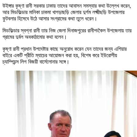
উইঙ্গার কৃষ্ণা রানী সরকার ঢাকায় তাদের আবাসন সমস্যার কথা উল্লেখ করেন,
আর মিডফিল্ডার মানিকা চাকমা খাগড়াছড়ি জেলার দুর্গম লক্ষ্মীছড়ি উপজেলার
ফুটবলার হিসেবে উঠে আসার সংগ্রামের কথা তুলে ধরেন।
মিডফিল্ডার স্বপ্না রানী তার নিজ জেলা দিনাজপুরের রানীশংকৈল উপজেলায় তার
গ্রামের দুর্বল অবকাঠামোর কথা বলেন।
কৃষ্ণা রানী প্রধান উপদেষ্টার কাছে অনুরোধ করেন যেন তাদের জন্য এশিয়ার
বাইরে একটি প্রীতি ম্যাচের আয়োজন করা হয়, বিশেষ করে ইউরোপীয়
চ্যাম্পিয়ন্স লিগ বিজয়ী বার্সেলোনার সঙ্গে।