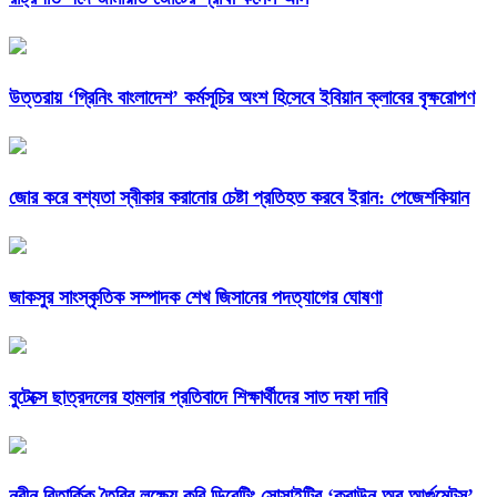
উত্তরায় ‘গ্রিনিং বাংলাদেশ’ কর্মসূচির অংশ হিসেবে ইবিয়ান ক্লাবের বৃক্ষরোপণ
জোর করে বশ্যতা স্বীকার করানোর চেষ্টা প্রতিহত করবে ইরান: পেজেশকিয়ান
জাকসুর সাংস্কৃতিক সম্পাদক শেখ জিসানের পদত্যাগের ঘোষণা
বুটেক্সে ছাত্রদলের হামলার প্রতিবাদে শিক্ষার্থীদের সাত দফা দাবি
নবীন বিতার্কিক তৈরির লক্ষ্যে কুবি ডিবেটিং সোসাইটির ‘ক্রাউন অব আর্গুমেন্টস’