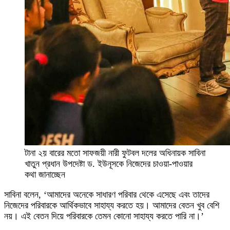
টানা ২য় বারের মতো সাফজয়ী নারী ফুটবল দলের অধিনায়ক সাবিনা
খাতুন প্রধান উপদেষ্টা ড. ইউনূসকে নিজেদের চাওয়া-পাওয়ার
কথা জানাচ্ছেন
সাবিনা বলেন, ‘আমাদের অনেকে সাধারণ পরিবার থেকে এসেছে এবং তাদের
নিজেদের পরিবারকে আর্থিকভাবে সাহায্য করতে হয়। আমাদের বেতন খুব বেশি
নয়। এই বেতন দিয়ে পরিবারকে তেমন কোনো সাহায্য করতে পারি না।’