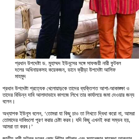
প্রধান উপদেষ্টা ড. মুহাম্মদ ইউনূসের সঙ্গে সাফজয়ী নারী ফুটবল
দলের অধিনায়কসহ কয়েকজন, ডানে ক্রীড়া উপদেষ্টা আসিফ
মাহমুদ
প্রধান উপদেষ্টা প্রত্যেক খেলোয়াড়কে তাদের ব্যক্তিগত আশা-আকাঙ্ক্ষা ও
তাদের বিভিন্ন দাবি আলাদাভাবে কাগজে লিখে তার কার্যালয়ে জমা দেওয়ার জন্য
বলেন।
অধ্যাপক ইউনূস বলেন, ‘তোমরা যা কিছু চাও তা লিখতে দ্বিধা করো না, আমরা
তোমাদের দাবিগুলো পূরণ করার চেষ্টা করব। যদি কিছু এখনই করা সম্ভব হয়,
আমরা তা করব।’
জাতীয় নারী ফুটবল দলের কোচ পিটার বাটলার এবং ম্যানেজার মাহমুদা আক্তার