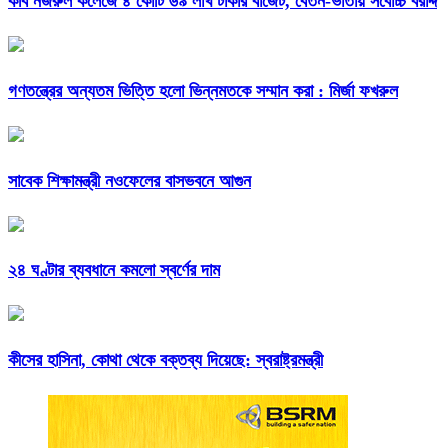
কবি নজরুল কলেজে ৪ কোটি ৬৯ লাখ টাকার বাজেট, বেতন-ভাতায় সর্বোচ্চ বরাদ্দ
গণতন্ত্রের অন্যতম ভিত্তি হলো ভিন্নমতকে সম্মান করা : মির্জা ফখরুল
সাবেক শিক্ষামন্ত্রী নওফেলের বাসভবনে আগুন
২৪ ঘণ্টার ব্যবধানে কমলো স্বর্ণের দাম
কীসের হাসিনা, কোথা থেকে বক্তব্য দিয়েছে: স্বরাষ্ট্রমন্ত্রী