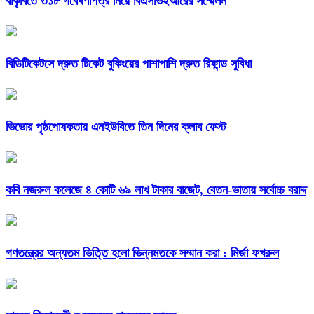
বাকৃবিতে ৩১৮ গবেষণাপত্র নিয়ে বিএসভিইআরের সম্মেলন
বিডিটিকেটসে দ্রুত টিকেট বুকিংয়ের পাশাপাশি দ্রুত রিফান্ড সুবিধা
ভিভোর পৃষ্ঠপোষকতায় এনইউবিতে তিন দিনের ক্লাব ফেস্ট
কবি নজরুল কলেজে ৪ কোটি ৬৯ লাখ টাকার বাজেট, বেতন-ভাতায় সর্বোচ্চ বরাদ্দ
গণতন্ত্রের অন্যতম ভিত্তি হলো ভিন্নমতকে সম্মান করা : মির্জা ফখরুল