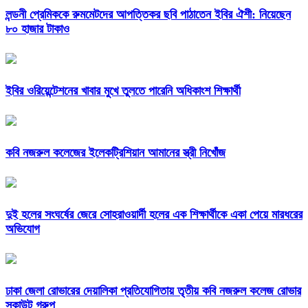
লন্ডনী প্রেমিককে রুমমেটদের আপত্তিকর ছবি পাঠাতেন ইবির ঐশী: নিয়েছেন
৮০ হাজার টাকাও
ইবির ওরিয়েন্টেশনের খাবার মুখে তুলতে পারেনি অধিকাংশ শিক্ষার্থী
কবি নজরুল কলেজের ইলেকট্রিশিয়ান আমানের স্ত্রী নিখোঁজ
দুই হলের সংঘর্ষের জেরে সোহরাওয়ার্দী হলের এক শিক্ষার্থীকে একা পেয়ে মারধরের
অভিযোগ
ঢাকা জেলা রোভারের দেয়ালিকা প্রতিযোগিতায় তৃতীয় কবি নজরুল কলেজ রোভার
স্কাউট গ্রুপ