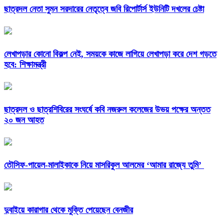
ছাত্রদল নেতা সুমন সরদারের নেতৃত্বে জবি রিপোর্টার্স ইউনিটি দখলের চেষ্টা
লেখাপড়ার কোনো বিকল্প নেই, সময়কে কাজে লাগিয়ে লেখাপড়া করে দেশ গড়তে
হবে: শিক্ষামন্ত্রী
ছাত্রদল ও ছাত্রশিবিরের সংঘর্ষে কবি নজরুল কলেজের উভয় পক্ষের অন্তত
২০ জন আহত
তৌসিফ-পায়েল-মালাইকাকে নিয়ে মাসরিকুল আলমের ‘আমার রাজ্যে তুমি’
দুবাইয়ে কারাগার থেকে মুক্তি পেয়েছেন বেনজীর