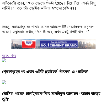
অভিনেত্রী বলেন, ‘‘সবে প্রেমের শুরুটা হয়েছে। বিয়ে নিয়ে এখনই কিছু
ভাবিনি।’’ তবে তাঁর প্রেমিক অভিনয় জগতের কেউ নন।
কিন্তু, সমাজমাধ্যমের পাতায় অনেক অভিনেত্রীই দেবমাল্যকে অনুসরণ
করেন। মধুমিতার কথায়, ‘‘সে কী করে, এখন একটু চাপাই থাক।’’
আরও খবর
প্রেক্ষাগৃহের পর এবার ওটিটি প্ল্যাটফর্ম ‘উৎসব’-এ ‘মালিক’
তৌসিফ-পায়েল-মালাইকাকে নিয়ে মাসরিকুল আলমের ‘আমার রাজ্যে
তুমি’