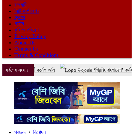
রাজধানী
সিটি কর্পোরেশন
প্রবাস
পর্যটন
কৃষি ও পরিবেশ
Privacy Policy
About Us
Contact Us
Terms & Conditions
থী কর্নেল অলি
সর্বশেষ সংবাদ
উত্তরায় ‘গ্রিনিং বাংলাদেশ’ কর্মসূচির অংশ হিসেবে ইবি
প্রচ্ছদ
/
বিনোদন