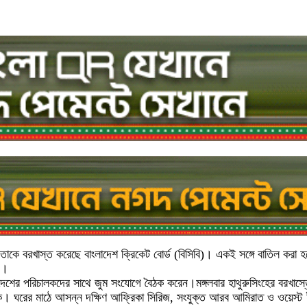
 তাকে বরখাস্ত করেছে বাংলাদেশ ক্রিকেট বোর্ড (বিসিবি)। একই সঙ্গে বাতিল করা 
হয়।
শের পরিচালকদের সাথে জুম সংযোগে বৈঠক করেন।মঙ্গলবার হাথুরুসিংহের বরখাস্
ে। ঘরের মাঠে আসন্ন দক্ষিণ আফ্রিকা সিরিজ, সংযুক্ত আরব আমিরাত ও ওয়েস্ট ইন