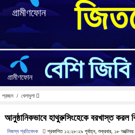
প্রচ্ছদ
/
খেলাধুলা
আনুষ্ঠানিকভাবে হাথুরুসিংহেকে বরখাস্ত করল ব
নিজস্ব প্রতিবেদক
প্রকাশিত ১২:২৮:২৯ পূর্বাহ্ন, শুক্রবার, ১৮ অক্টোব