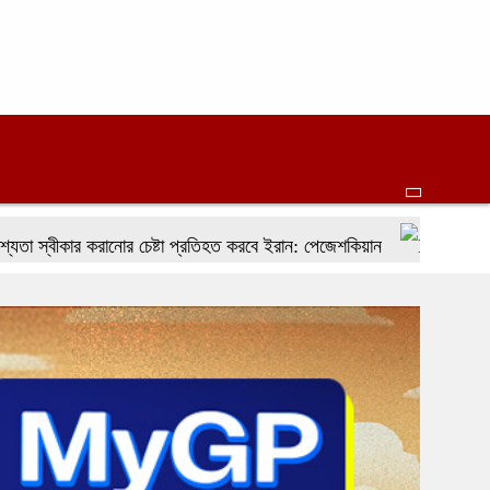
করানোর চেষ্টা প্রতিহত করবে ইরান: পেজেশকিয়ান
জাকসুর সাংস্কৃতি