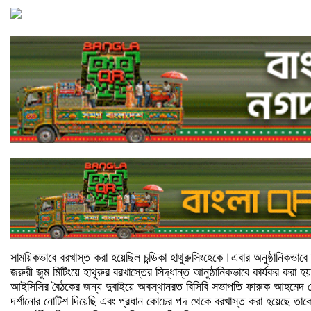
সাময়িকভাবে বরখাস্ত করা হয়েছিল চন্ডিকা হাথুরুসিংহেকে।এবার অনুষ্ঠানিকভাবে
জরুরী জুম মিটিংয়ে হাথুরুর বরখাস্তের সিদ্ধান্ত আনুষ্ঠানিকভাবে কার্যকর করা 
আইসিসির বৈঠকের জন্য দুবাইয়ে অবস্থানরত বিসিবি সভাপতি ফারুক আহমেদ দে
দর্শানোর নোটিশ দিয়েছি এবং প্রধান কোচের পদ থেকে বরখাস্ত করা হয়েছে তাক