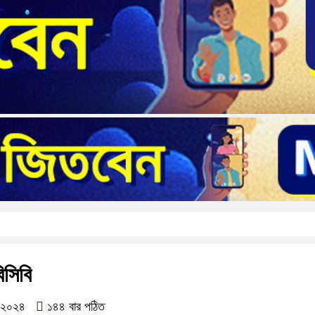
িসিবি
র ২০২৪
১৪৪ বার পঠিত