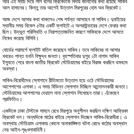
আর এই ম্যাচ দিয়ে লাল বলের ক্রিকেটকে বিদায় জানানোর কথা রয়েছে সাকিব
আল হাসানের। কিন্তু তার আগেই উত্তাল মিরপুরের হোম অব ক্রিকেট।
আজ দেশে আসার কথা থাকলেও শেষ পর্যন্ত আসছেন না সাকিব। দুবাইয়ের
স্থানীয় সময় বিকেল ৫টার একটি ফ্লাইটে এ অলরাউন্ডারের দেশে ফেরার কথা
ছিল। উদ্ভূত পরিস্থিতি ও নিরাপত্তাজনিত কারণে সাকিবকে দেশে আসতে
নিষেধ করেছে বিসিবি।
বোর্ডের পরামর্শে ফ্লাইট বাতিল করেছেন সাকিব। তবে সাকিবের না আসার
খবরেও শান্ত হননি বিক্ষুদ্ধ জনতা। বৃহস্পতিবার দুপুর ২টা নাগাদ সাকিব
ইস্যুতে শেরে বাংলা জাতীয় ক্রিকেট স্টেডিয়ামের বাইরে বিরাজ করছিল থমথমে
অবস্থা।
সাকিব-বিরোধীদের স্লোগানে রীতিমতো উত্তাল হয়ে ওঠে স্টেডিয়ামের
আশেপাশের এলাকা। এ সময় বিভিন্ন স্লোগান দিচ্ছিল আন্দোলনকারী জনতা।
স্টেডিয়ামের আশপাশের দেয়ালে নানা স্লোগান লিখেছেন তারা। এঁকেছেন
গ্রাফিতিও।
একদিকে ঢাকা টেস্টকে সামনে রেখে মিরপুরে অনুশীলন করছিল দক্ষিণ আফ্রিকা
ক্রিকেট দল। অন্যদিকে মাঠের বাইরে স্লোগান দিচ্ছেন সাকিব-বিরোধীরা। এ
অবস্থায় স্টেডিয়াম এলাকায় কোনো অনাকাঙ্ক্ষিত ঘটনা রোধে কঠোর অবস্থান
নেয় আইন-শৃঙ্খলাবাহিনী।