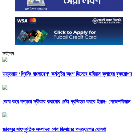
সর্বশেষ
উত্তরায় ‘গ্রিনিং বাংলাদেশ’ কর্মসূচির অংশ হিসেবে ইবিয়ান ক্লাবের বৃক্ষরোপণ
জোর করে বশ্যতা স্বীকার করানোর চেষ্টা প্রতিহত করবে ইরান: পেজেশকিয়ান
জাকসুর সাংস্কৃতিক সম্পাদক শেখ জিসানের পদত্যাগের ঘোষণা