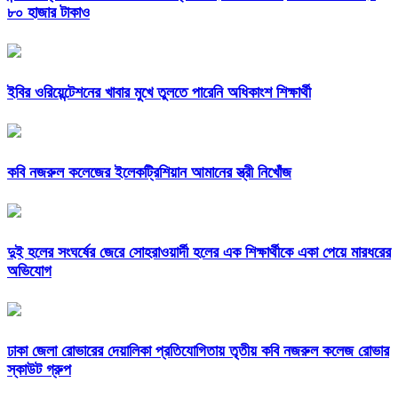
৮০ হাজার টাকাও
ইবির ওরিয়েন্টেশনের খাবার মুখে তুলতে পারেনি অধিকাংশ শিক্ষার্থী
কবি নজরুল কলেজের ইলেকট্রিশিয়ান আমানের স্ত্রী নিখোঁজ
দুই হলের সংঘর্ষের জেরে সোহরাওয়ার্দী হলের এক শিক্ষার্থীকে একা পেয়ে মারধরের
অভিযোগ
ঢাকা জেলা রোভারের দেয়ালিকা প্রতিযোগিতায় তৃতীয় কবি নজরুল কলেজ রোভার
স্কাউট গ্রুপ