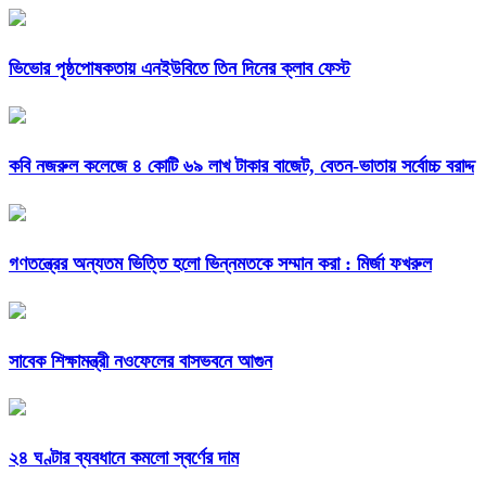
ভিভোর পৃষ্ঠপোষকতায় এনইউবিতে তিন দিনের ক্লাব ফেস্ট
কবি নজরুল কলেজে ৪ কোটি ৬৯ লাখ টাকার বাজেট, বেতন-ভাতায় সর্বোচ্চ বরাদ্দ
গণতন্ত্রের অন্যতম ভিত্তি হলো ভিন্নমতকে সম্মান করা : মির্জা ফখরুল
সাবেক শিক্ষামন্ত্রী নওফেলের বাসভবনে আগুন
২৪ ঘণ্টার ব্যবধানে কমলো স্বর্ণের দাম