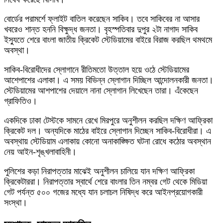
বোর্ডের পরামর্শে ফ্লাইট বাতিল করেছেন সাকিব। তবে সাকিবের না আসার
খবরেও শান্ত হননি বিক্ষুদ্ধ জনতা। বৃহস্পতিবার দুপুর ২টা নাগাদ সাকিব
ইস্যুতে শেরে বাংলা জাতীয় ক্রিকেট স্টেডিয়ামের বাইরে বিরাজ করছিল থমথমে
অবস্থা।
সাকিব-বিরোধীদের স্লোগানে রীতিমতো উত্তাল হয়ে ওঠে স্টেডিয়ামের
আশেপাশের এলাকা। এ সময় বিভিন্ন স্লোগান দিচ্ছিল আন্দোলনকারী জনতা।
স্টেডিয়ামের আশপাশের দেয়ালে নানা স্লোগান লিখেছেন তারা। এঁকেছেন
গ্রাফিতিও।
একদিকে ঢাকা টেস্টকে সামনে রেখে মিরপুরে অনুশীলন করছিল দক্ষিণ আফ্রিকা
ক্রিকেট দল। অন্যদিকে মাঠের বাইরে স্লোগান দিচ্ছেন সাকিব-বিরোধীরা। এ
অবস্থায় স্টেডিয়াম এলাকায় কোনো অনাকাঙ্ক্ষিত ঘটনা রোধে কঠোর অবস্থান
নেয় আইন-শৃঙ্খলাবাহিনী।
পুলিশের কড়া নিরাপত্তার মাঝেই অনুশীলন চালিয়ে যান দক্ষিণ আফ্রিকা
ক্রিকেটাররা। নিরাপত্তার স্বার্থে শেরে বাংলার তিন নম্বর গেট থেকে মিডিয়া
গেট পর্যন্ত ৫০০ গজের মধ্যে যান চলাচল নিষিদ্ধ করে আইনপ্রয়োগকারী
সংস্থা।