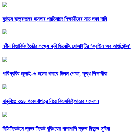
বুটেক্সে ছাত্রদলের হামলার প্রতিবাদে শিক্ষার্থীদের সাত দফা দাবি
নবীন বিতার্কিক তৈরির লক্ষ্যে কুবি ডিবেটিং সোসাইটির ‘ক্রাউন অব আর্গুমেন্টস’
পাবিপ্রবির জুলাই–৬ হলের খাবারে মিলল পোকা, ক্ষুব্ধ শিক্ষার্থীরা
বাকৃবিতে ৩১৮ গবেষণাপত্র নিয়ে বিএসভিইআরের সম্মেলন
বিডিটিকেটসে দ্রুত টিকেট বুকিংয়ের পাশাপাশি দ্রুত রিফান্ড সুবিধা