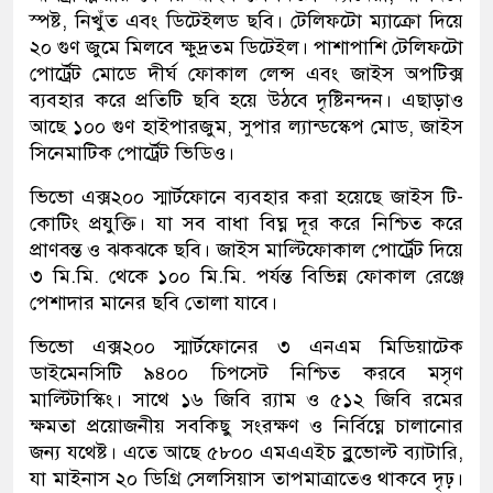
স্পষ্ট, নিখুঁত এবং ডিটেইলড ছবি। টেলিফটো ম্যাক্রো দিয়ে
২০ গুণ জুমে মিলবে ক্ষুদ্রতম ডিটেইল। পাশাপাশি টেলিফটো
পোর্ট্রেট মোডে দীর্ঘ ফোকাল লেন্স এবং জাইস অপটিক্স
ব্যবহার করে প্রতিটি ছবি হয়ে উঠবে দৃষ্টিনন্দন। এছাড়াও
আছে ১০০ গুণ হাইপারজুম, সুপার ল্যান্ডস্কেপ মোড, জাইস
সিনেমাটিক পোর্ট্রেট ভিডিও।
ভিভো এক্স২০০ স্মার্টফোনে ব্যবহার করা হয়েছে জাইস টি-
কোটিং প্রযুক্তি। যা সব বাধা বিঘ্ন দূর করে নিশ্চিত করে
প্রাণবন্ত ও ঝকঝকে ছবি। জাইস মাল্টিফোকাল পোর্ট্রেট দিয়ে
৩ মি.মি. থেকে ১০০ মি.মি. পর্যন্ত বিভিন্ন ফোকাল রেঞ্জে
পেশাদার মানের ছবি তোলা যাবে।
ভিভো এক্স২০০ স্মার্টফোনের ৩ এনএম মিডিয়াটেক
ডাইমেনসিটি ৯৪০০ চিপসেট নিশ্চিত করবে মসৃণ
মাল্টিটাস্কিং। সাথে ১৬ জিবি র‍্যাম ও ৫১২ জিবি রমের
ক্ষমতা প্রয়োজনীয় সবকিছু সংরক্ষণ ও নির্বিঘ্নে চালানোর
জন্য যথেষ্ট। এতে আছে ৫৮০০ এমএএইচ ব্লুভোল্ট ব্যাটারি,
যা মাইনাস ২০ ডিগ্রি সেলসিয়াস তাপমাত্রাতেও থাকবে দৃঢ়।