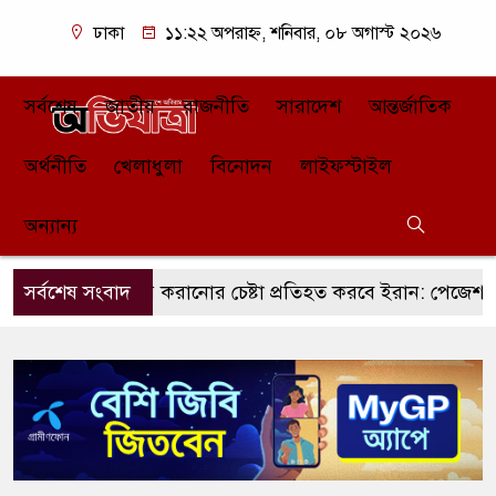
ঢাকা
১১:২২ অপরাহ্ন, শনিবার, ০৮ অগাস্ট ২০২৬
সর্বশেষ
জাতীয়
রাজনীতি
সারাদেশ
আন্তর্জাতিক
অর্থনীতি
খেলাধুলা
বিনোদন
লাইফস্টাইল
অন্যান্য
তা স্বীকার করানোর চেষ্টা প্রতিহত করবে ইরান: পেজেশকিয়ান
সর্বশেষ সংবাদ
জ