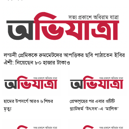
লন্ডনী প্রেমিককে রুমমেটদের আপত্তিকর ছবি পাঠাতেন ইবির
ঐশী: নিয়েছেন ৮০ হাজার টাকাও
হামের উপসর্গে আরও ৬ শিশুর
প্রেক্ষাগৃহের পর এবার ওটিটি
মৃত্যু
প্ল্যাটফর্ম ‘উৎসব’-এ ‘মালিক’