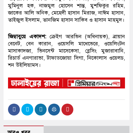
মুমিনুল হক, নাজমুল হোসেন শান্ত, মুশফিকুর রহিম,
জাকের আলি অনিক, মেহেদী হাসান মিরাজ, নাঈম হাসান,
তাইজুল ইসলাম, তানজিম হাসান সাকিব ও হাসান মাহমুদ।
জিম্বাবুয়ে একাদশ:
ক্রেইগ আরভিন (অধিনায়ক), ব্রায়ান
বেনেট, বেন কারান, ওয়েসলি মাধেভেরে, ওয়েলিংটন
মাসাকাদজা, ভিনসেন্ট মাসেকেসা, ব্লেসিং মুজারাবানি,
রিচার্ড এনগারাভা, টাফাডজোয়া সিগা, নিকোলাস ওয়েলচ,
শন উইলিয়ামস।
আরও খবর