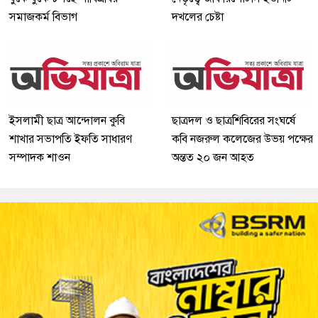
সমাজকর্ম বিভাগ
দখলের চেষ্টা
ইসলামী ছাত্র আন্দোলন কুবি
ছাত্রদল ও ছাত্রশিবিরের সংঘর্ষে
শাখার সভাপতি ইফতি সাধারণ
কবি নজরুল কলেজের উভয় পক্ষের
সম্পাদক শাওন
অন্তত ২০ জন আহত