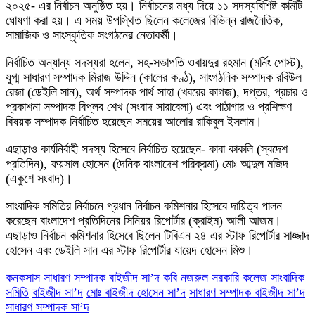
২০২৫- এর নির্বাচন অনুষ্ঠিত হয়। নির্বাচনের মধ্য দিয়ে ১১ সদস্যবিশিষ্ট কমিটি
ঘোষণা করা হয়। এ সময় উপস্থিত ছিলেন কলেজের বিভিন্ন রাজনৈতিক,
সামাজিক ও সাংস্কৃতিক সংগঠনের নেতাকর্মী।
নির্বাচিত অন্যান্য সদস্যরা হলেন, সহ-সভাপতি ওবায়দুর রহমান (মর্নিং পোস্ট),
যুগ্ম সাধারণ সম্পাদক মিরাজ উদ্দিন (কালের কণ্ঠ), সাংগঠনিক সম্পাদক রবিউল
রেজা (ডেইলি সান), অর্থ সম্পাদক পার্থ সাহা (খবরের কাগজ), দপ্তর, প্রচার ও
প্রকাশনা সম্পাদক বিপ্লব শেখ (সংবাদ সারাবেলা) এবং পাঠাগার ও প্রশিক্ষণ
বিষয়ক সম্পাদক নির্বাচিত হয়েছেন সময়ের আলোর রাকিবুল ইসলাম।
এছাড়াও কার্যনির্বাহী সদস্য হিসেবে নির্বাচিত হয়েছেন- কাবা কাকলি (স্বদেশ
প্রতিদিন), ফয়সাল হোসেন (দৈনিক বাংলাদেশ পরিক্রমা) মোঃ আব্দুল মজিদ
(একুশে সংবাদ)।
সাংবাদিক সমিতির নির্বাচনে প্রধান নির্বাচন কমিশনার হিসেবে দায়িত্ব পালন
করেছেন বাংলাদেশ প্রতিদিনের সিনিয়র রিপোর্টার (ক্রাইম) আলী আজম।
এছাড়াও নির্বাচন কমিশনার হিসেবে ছিলেন টিবিএন ২৪ এর স্টাফ রিপোর্টার সাজ্জাদ
হোসেন এবং ডেইলি সান এর স্টাফ রিপোর্টার যায়েদ হোসেন মিশু।
কনকসাস সাধারণ সম্পাদক বাইজীদ সা’দ
কবি নজরুল সরকারি কলেজ সাংবাদিক
সমিতি
বাইজীদ সা’দ
মোঃ বাইজীদ হোসেন সা’দ
সাধারণ সম্পাদক বাইজীদ সা’দ
সাধারণ সম্পাদক সা’দ