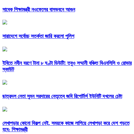
সাবেক শিক্ষামন্ত্রী নওফেলের বাসভবনে আগুন
সারাদেশে সর্বোচ্চ সতর্কতা জারি করলো পুলিশ
ইবিতে নবীন বরণে টানা ৮ ঘণ্টা ডিউটি! তবুও সম্মানী বঞ্চিত বিএনসিসি ও রোভার
স্কাউট
ছাত্রদল নেতা সুমন সরদারের নেতৃত্বে জবি রিপোর্টার্স ইউনিটি দখলের চেষ্টা
লেখাপড়ার কোনো বিকল্প নেই, সময়কে কাজে লাগিয়ে লেখাপড়া করে দেশ গড়তে
হবে: শিক্ষামন্ত্রী