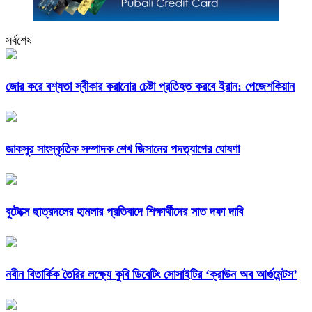
সর্বশেষ
জোর করে বশ্যতা স্বীকার করানোর চেষ্টা প্রতিহত করবে ইরান: পেজেশকিয়ান
জাকসুর সাংস্কৃতিক সম্পাদক শেখ জিসানের পদত্যাগের ঘোষণা
বুটেক্সে ছাত্রদলের হামলার প্রতিবাদে শিক্ষার্থীদের সাত দফা দাবি
নবীন বিতার্কিক তৈরির লক্ষ্যে কুবি ডিবেটিং সোসাইটির ‘ক্রাউন অব আর্গুমেন্টস’