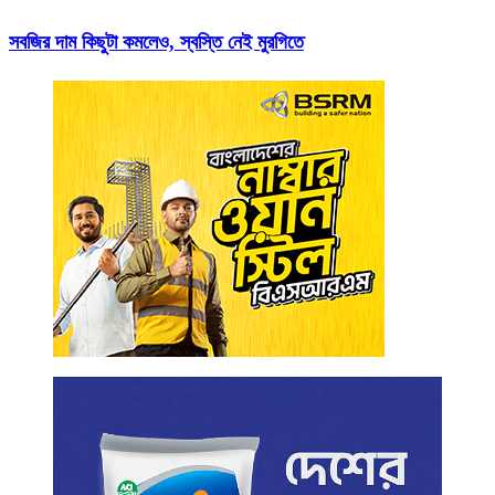
সবজির দাম কিছুটা কমলেও, স্বস্তি নেই মুরগিতে