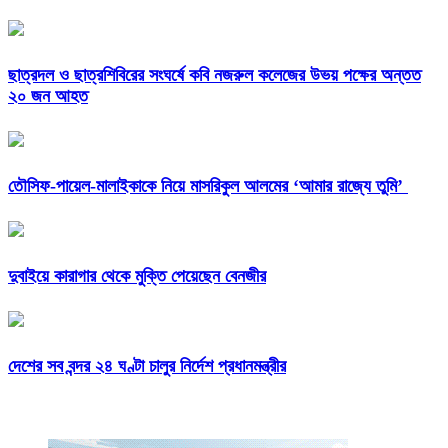
ছাত্রদল ও ছাত্রশিবিরের সংঘর্ষে কবি নজরুল কলেজের উভয় পক্ষের অন্তত
২০ জন আহত
তৌসিফ-পায়েল-মালাইকাকে নিয়ে মাসরিকুল আলমের ‘আমার রাজ্যে তুমি’
দুবাইয়ে কারাগার থেকে মুক্তি পেয়েছেন বেনজীর
দেশের সব বন্দর ২৪ ঘণ্টা চালুর নির্দেশ প্রধানমন্ত্রীর