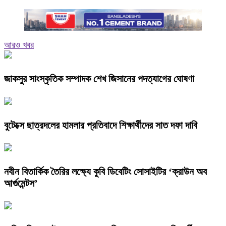
আরও খবর
জাকসুর সাংস্কৃতিক সম্পাদক শেখ জিসানের পদত্যাগের ঘোষণা
বুটেক্সে ছাত্রদলের হামলার প্রতিবাদে শিক্ষার্থীদের সাত দফা দাবি
নবীন বিতার্কিক তৈরির লক্ষ্যে কুবি ডিবেটিং সোসাইটির ‘ক্রাউন অব
আর্গুমেন্টস’