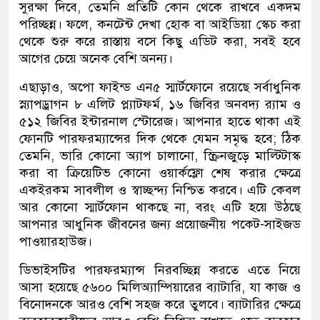
সুরক্ষা দিবে, তেমনি প্রতিটি কোন থেকে রাখবে একদম
পরিচ্ছন্ন। ফলে, কনটেন্ট দেখা হোক বা আইডিয়া স্কেচ করা
থেকে শুরু করে রাস্তায় বসে কিছু এডিট করা, সবই হবে
আগের চেয়ে অনেক বেশি অনন্য।
এছাড়াও, অপো ফাইন্ড এন৫ স্মার্টফোনে রয়েছে সর্বাধুনিক
স্ন্যাপড্রাগন ৮ এলিট প্ল্যাটফর্ম, ১৬ জিবির অনবদ্য র‍্যাম ও
৫১২ জিবির ইন্টারনাল স্টোরেজ। আপনার হাতে থাকা এই
ফোনটি পারফরম্যান্সের দিক থেকে যেমন সমৃদ্ধ হবে; ঠিক
তেমনি, ভারি কোনো অ্যাপ চালানো, স্ক্রিনজুড়ে মাল্টিটাস্ক
করা বা ক্রিয়েটিভ কোনো ওয়ার্কফ্লো শেষ করার ক্ষেত্রে
একইরকম সাবলীল ও স্বাচ্ছন্দ্য নিশ্চিত করবে। এটি কেবল
আর কোনো স্মার্টফোন থাকছে না, বরং এটি হয়ে উঠছে
আপনার আধুনিক জীবনের জন্য প্রয়োজনীয় পকেট-সাইজড
পাওয়ারহাউজ।
ডিভাইসটির পারফরম্যান্স নিরবচ্ছিন্ন করতে এতে নিয়ে
আসা হয়েছে ৫৬০০ মিলিঅ্যাম্পিয়ারের ব্যাটারি, যা কাজ ও
বিনোদনকে আরও বেশি সহজ করে তুলবে। ব্যাটারির ক্ষেত্রে