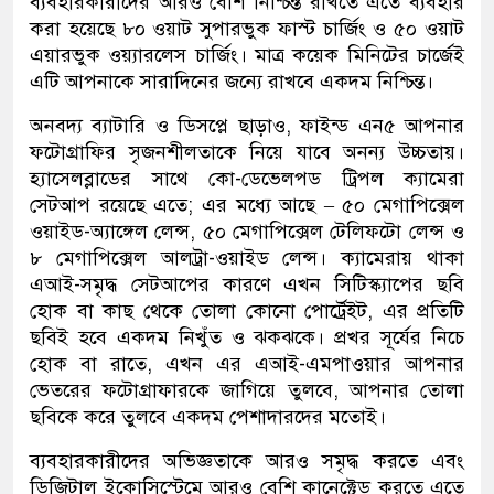
ব্যবহারকারীদের আরও বেশি নিশ্চিন্ত রাখতে এতে ব্যবহার
করা হয়েছে ৮০ ওয়াট সুপারভুক ফাস্ট চার্জিং ও ৫০ ওয়াট
এয়ারভুক ওয়্যারলেস চার্জিং। মাত্র কয়েক মিনিটের চার্জেই
এটি আপনাকে সারাদিনের জন্যে রাখবে একদম নিশ্চিন্ত।
অনবদ্য ব্যাটারি ও ডিসপ্লে ছাড়াও, ফাইন্ড এন৫ আপনার
ফটোগ্রাফির সৃজনশীলতাকে নিয়ে যাবে অনন্য উচ্চতায়।
হ্যাসেলব্লাডের সাথে কো-ডেভেলপড ট্রিপল ক্যামেরা
সেটআপ রয়েছে এতে; এর মধ্যে আছে – ৫০ মেগাপিক্সেল
ওয়াইড-অ্যাঙ্গেল লেন্স, ৫০ মেগাপিক্সেল টেলিফটো লেন্স ও
৮ মেগাপিক্সেল আলট্রা-ওয়াইড লেন্স। ক্যামেরায় থাকা
এআই-সমৃদ্ধ সেটআপের কারণে এখন সিটিস্ক্যাপের ছবি
হোক বা কাছ থেকে তোলা কোনো পোর্ট্রেইট, এর প্রতিটি
ছবিই হবে একদম নিখুঁত ও ঝকঝকে। প্রখর সূর্যের নিচে
হোক বা রাতে, এখন এর এআই-এমপাওয়ার আপনার
ভেতরের ফটোগ্রাফারকে জাগিয়ে তুলবে, আপনার তোলা
ছবিকে করে তুলবে একদম পেশাদারদের মতোই।
ব্যবহারকারীদের অভিজ্ঞতাকে আরও সমৃদ্ধ করতে এবং
ডিজিটাল ইকোসিস্টেমে আরও বেশি কানেক্টেড করতে এতে