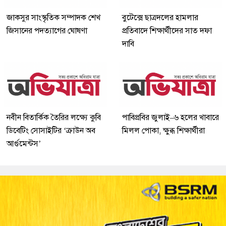
জাকসুর সাংস্কৃতিক সম্পাদক শেখ
বুটেক্সে ছাত্রদলের হামলার
জিসানের পদত্যাগের ঘোষণা
প্রতিবাদে শিক্ষার্থীদের সাত দফা
দাবি
নবীন বিতার্কিক তৈরির লক্ষ্যে কুবি
পাবিপ্রবির জুলাই–৬ হলের খাবারে
ডিবেটিং সোসাইটির ‘ক্রাউন অব
মিলল পোকা, ক্ষুব্ধ শিক্ষার্থীরা
আর্গুমেন্টস’