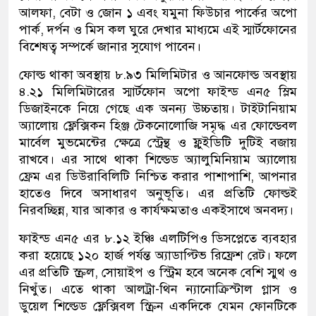
আলফা, বেটা ও জোন ১ এবং যমুনা ফিউচার পার্কের অপো
পার্ক, দর্পন ও মিস কল ঘুরে দেখার মাধ্যমে এই স্মার্টফোনের
বিশেষত্ব সম্পর্কে জানার সুযোগ পাবেন।
ফোল্ড থাকা অবস্থায় ৮.৯৩ মিলিমিটার ও আনফোল্ড অবস্থায়
৪.২১ মিলিমিটারের স্মার্টফোন অপো ফাইন্ড এন৫ স্লিম
ডিজাইনকে নিয়ে গেছে এক অনন্য উচ্চতায়। টাইটানিয়াম
অ্যালোয় ফ্লেক্সিকন হিঞ্জ টেকনোলোজি সমৃদ্ধ এর ফোল্ডেবল
মার্বেল মুভমেন্টের ক্ষেত্রে স্ট্রেন্থ ও ফ্লুইডিটি দুটিই বজায়
রাখবে। এর সাথে থাকা শিল্ডেড অ্যালুমিনিয়াম অ্যালোয়
ফ্রেম এর ডিউরাবিলিটি নিশ্চিত করার পাশাপাশি, আপনার
হাতেও দিবে অসাধারণ অনুভূতি। এর প্রতিটি ফোল্ডই
নিরবচ্ছিন্ন, যার আকার ও কার্যক্ষমতাও একইসাথে অনবদ্য।
ফাইন্ড এন৫ এর ৮.১২ ইঞ্চি এলটিপিও ডিসপ্লেতে ব্যবহার
করা হয়েছে ১২০ হার্জ পর্যন্ত অ্যাডাপ্টিভ রিফ্রেশ রেট। ফলে
এর প্রতিটি স্ক্রল, সোয়াইপ ও স্ট্রিম হবে অনেক বেশি স্মুথ ও
নিখুঁত। এতে থাকা আলট্রা-থিন ন্যানোক্রিস্টাল গ্লাস ও
ডুয়েল শিল্ডেড ফ্লেক্সিবল স্ক্রিন একদিকে যেমন ফোনটিকে