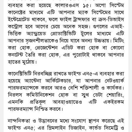
ব্যবহার করা হয়েছে কালারওএস ১৫। অপো সিস্টেম
কানেক্টের মাধ্যমে এটি আপনার ম্যাক সিস্টেমের সাথে
ইন্টেগ্রেটেড থাকবে, ফলে ফাইল ট্রান্সফার বা ক্রস-ডিভাইস
কন্ট্রোল হবে আগের চেয়ে অনেক সহজ। গুগলের এআই-
ভিত্তিক অ্যান্ড্রয়েড প্রোডাক্টিভিটি টুলের মাধ্যমে এটি
আপনার সৃজনশীলতাকেও নিয়ে যাবে অনন্য উচ্চতায়। মিটিং
করা হোক, প্রেজেন্টেশন এডিট করা হোক বা কোনো
কনটেন্ট তৈরি করা হোক, এর পুরোটাই থাকবে আপনার
হাতের মুঠোয়।
কানেক্টিভিটি নিরবচ্ছিন্ন রাখতে ফাইন্ড এন৫-এ ব্যবহার করা
হয়েছে অ্যান্টেনা আর্কিটেকচার, যা আপনার নেটওয়ার্ক
পারফরম্যান্সকে করবে আরও বেশি শক্তিশালী ও কার্যকর।
নিরলস কমিউনিকেশন হোক বা স্মুথ ডেটা শেয়ারিং,
এমনকি প্রতিকূল আবহাওয়াতেও এটি একইরকম
পারফরম্যান্স নিশ্চিত করবে।
নান্দনিকতা ও উদ্ভাবনের মধ্যে সংযোগ স্থাপন করেছে এই
ফাইন্ড এন৫; এর স্লিমলাইন ডিজাইন, কার্ভড সিমেট্রি ও