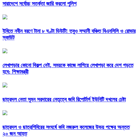
সারাদেশে সর্বোচ্চ সতর্কতা জারি করলো পুলিশ
ইবিতে নবীন বরণে টানা ৮ ঘণ্টা ডিউটি! তবুও সম্মানী বঞ্চিত বিএনসিসি ও রোভার
স্কাউট
লেখাপড়ার কোনো বিকল্প নেই, সময়কে কাজে লাগিয়ে লেখাপড়া করে দেশ গড়তে
হবে: শিক্ষামন্ত্রী
ছাত্রদল নেতা সুমন সরদারের নেতৃত্বে জবি রিপোর্টার্স ইউনিটি দখলের চেষ্টা
ছাত্রদল ও ছাত্রশিবিরের সংঘর্ষে কবি নজরুল কলেজের উভয় পক্ষের অন্তত
২০ জন আহত