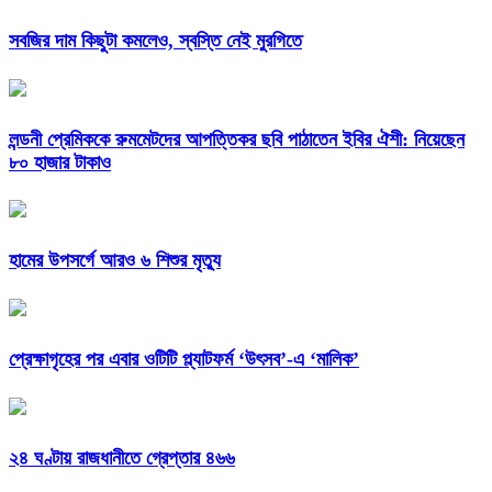
সবজির দাম কিছুটা কমলেও, স্বস্তি নেই মুরগিতে
লন্ডনী প্রেমিককে রুমমেটদের আপত্তিকর ছবি পাঠাতেন ইবির ঐশী: নিয়েছেন
৮০ হাজার টাকাও
হামের উপসর্গে আরও ৬ শিশুর মৃত্যু
প্রেক্ষাগৃহের পর এবার ওটিটি প্ল্যাটফর্ম ‘উৎসব’-এ ‘মালিক’
২৪ ঘণ্টায় রাজধানীতে গ্রেপ্তার ৪৬৬