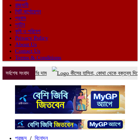
রাজধানী
সিটি কর্পোরেশন
প্রবাস
পর্যটন
কৃষি ও পরিবেশ
Privacy Policy
About Us
Contact Us
Terms & Conditions
 কমলো স্বর্ণের দাম
সর্বশেষ সংবাদ
কীসের হাসিনা, কোথা থেকে বক্তব্য দিয়েছে: স্বরাষ্ট
প্রচ্ছদ
/
বিনোদন