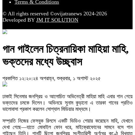
Terms & Conditions
© All rights reserved ©ovijatranews 2024-2026
Developed BY
JM IT SOLUTION
গান গাইলেন চিত্রনায়িকা মাহিয়া মাহি,
ভক্তদের মধ্যে উচ্ছ্বাস
প্রকাশিত ১২:২০:২৪ অপরাহ্ন, শুক্রবার, ১ অগাস্ট ২০২৫
ঢাকাই সিনেমার জনপ্রিয় ও আলোচিত অভিনেত্রী মাহিয়া মাহি এবার গান গেয়ে
ভক্তদের চমকে দিলেন। অভিনয়ে সুনাম কুড়ানো এ তারকা গানের প্রতিও
ভালোবাসা প্রকাশ করলেন সোশ্যাল মিডিয়ার মাধ্যমে।
সম্প্রতি নিজের ফেসবুক রিলসে একটি ভিডিও শেয়ার করেছেন মাহি, যেখানে
দেখা গেছে—হাতে মোবাইল ফোন ধরে, মাইক্রোফোনের সামনে বসে গান
গাইছেন তিনি। গানটি ছিলো জনপ্রিয় সংগীতশিল্পী অর্ণবের কণ্ঠে বিখ্যাত