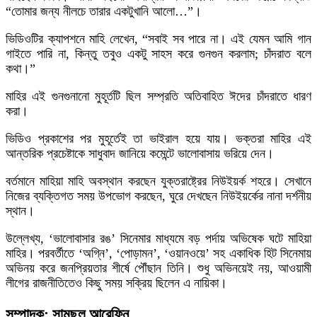
“তোমার জন্য নীলচে তারার একটুখানি আলো…”।
ভিডিওটির ক্যাপশনে মাহি লেখেন, “সবাই সব পারে না। এই যেমন আমি গান
গাইতে পারি না, কিন্তু তবুও একটু সাহস করে গুনগুন করলাম; চাঁদরাত বলে
কথা।”
মাহির এই গুনগুনানো মুহূর্তটি ছিল সম্প্রতি অতিবাহিত ঈদের চাঁদরাতে ধারণ
করা।
ভিডিও প্রকাশের পর মুহূর্তেই তা ভাইরাল হয়ে যায়। ভক্তরা মাহির এই
আন্তরিক প্রচেষ্টাকে সাধুবাদ জানিয়ে কমেন্টে ভালোবাসায় ভরিয়ে দেন।
বর্তমানে মাহিয়া মাহি অবস্থান করছেন যুক্তরাষ্ট্রের নিউইয়র্ক শহরে। সেখানে
নিজের ব্যক্তিগত সময় উপভোগ করছেন, ঘুরে দেখছেন নিউইয়র্কের নানা দর্শনীয়
স্থান।
উল্লেখ্য, ‘ভালোবাসার রঙ’ সিনেমার মাধ্যমে বড় পর্দায় অভিষেক ঘটে মাহিয়া
মাহির। পরবর্তীতে ‘অগ্নি’, ‘পোড়ামন’, ‘ওয়ানওয়ে’ সহ একাধিক হিট সিনেমায়
অভিনয় করে জনপ্রিয়তার শীর্ষে পৌঁছান তিনি। শুধু অভিনয়েই নয়, আওয়ামী
লীগের রাজনীতিতেও কিছু সময় সক্রিয় ছিলেন এ নায়িকা।
সম্পাদক: সামছুল আরেফিন