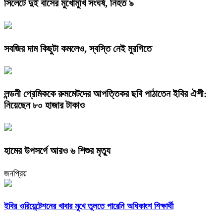
সিলেটে দুই বাসের মুখোমুখি সংঘর্ষ, নিহত ৯
সবজির দাম কিছুটা কমলেও, স্বস্তি নেই মুরগিতে
লন্ডনী প্রেমিককে রুমমেটদের আপত্তিকর ছবি পাঠাতেন ইবির ঐশী:
নিয়েছেন ৮০ হাজার টাকাও
হামের উপসর্গে আরও ৬ শিশুর মৃত্যু
জনপ্রিয়
ইবির ওরিয়েন্টেশনের খাবার মুখে তুলতে পারেনি অধিকাংশ শিক্ষার্থী