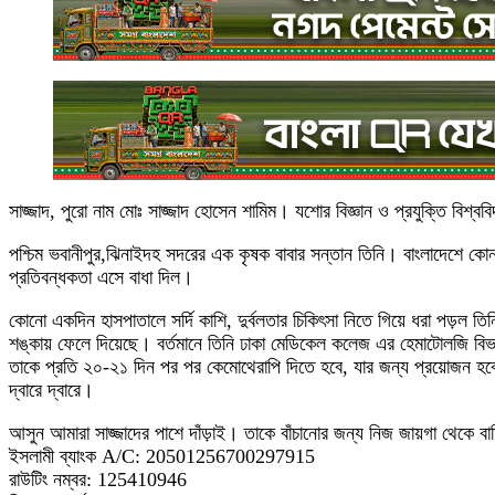
সাজ্জাদ, পুরো নাম মোঃ সাজ্জাদ হোসেন শামিম। যশোর বিজ্ঞান ও প্রযুক্তি বিশ্বব
পশ্চিম ভবানীপুর,ঝিনাইদহ সদরের এক কৃষক বাবার সন্তান তিনি। বাংলাদেশে কোন
প্রতিবন্ধকতা এসে বাধা দিল।
কোনো একদিন হাসপাতালে সর্দি কাশি, দুর্বলতার চিকিৎসা নিতে গিয়ে ধরা 
শঙ্কায় ফেলে দিয়েছে। বর্তমানে তিনি ঢাকা মেডিকেল কলেজ এর হেমাটোলজি বিভ
তাকে প্রতি ২০-২১ দিন পর পর কেমোথেরাপি দিতে হবে, যার জন্য প্রয়োজন হবে প
দ্বারে দ্বারে।
আসুন আমারা সাজ্জাদের পাশে দাঁড়াই। তাকে বাঁচানোর জন্য নিজ জায়গা থেকে বাড
ইসলামী ব্যাংক A/C: 20501256700297915
রাউটিং নম্বর: 125410946