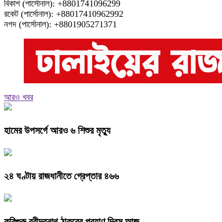
বিকাশ (পার্সোনাল): +8801741096299
রকেট (পার্সোনাল): +88017410962992
নগদ (পার্সোনাল): +8801905271371
আরও খবর
হামের উপসর্গে আরও ৬ শিশুর মৃত্যু
২৪ ঘণ্টায় রাজধানীতে গ্রেপ্তার ৪৬৬
কবিগুরু রবীন্দ্রনাথ ঠাকুরের প্রয়াণ দিবস আজ