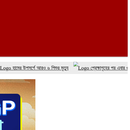
ামের উপসর্গে আরও ৬ শিশুর মৃত্যু
প্রেক্ষাগৃহের পর এবার ওটিটি প্ল্