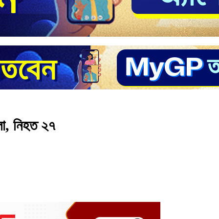
লা, নিহত ২৭