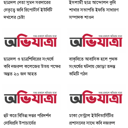
ছাত্রদল নেতা সুমন সরদারের
ইসলামী ছাত্র আন্দোলন কুবি
নেতৃত্বে জবি রিপোর্টার্স ইউনিটি
শাখার সভাপতি ইফতি সাধারণ
দখলের চেষ্টা
সম্পাদক শাওন
ছাত্রদল ও ছাত্রশিবিরের সংঘর্ষে
বাকৃবিতে আবাসিক হলে পৃথক
কবি নজরুল কলেজের উভয় পক্ষের
সংঘর্ষের ঘটনায় জোড়া তদন্ত
অন্তত ২০ জন আহত
কমিটি গঠন
হুট করে বিভিন্ন দপ্তর পরিদর্শন
ঢাকা সেন্ট্রাল ইউনিভার্সিটির
নোবিপ্রবি উপাচার্যের
প্রশাসনের সাথে কবি নজরুল