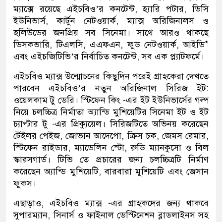
ম্যাক্সে রয়েছে এইচবিও’র কনটেন্ট, হ্যারি পটার, ডিসি
ইউনিভার্স, কার্টুন নেটওয়ার্ক, ম্যাক্স অরিজিনালস ও
হলিউডের জনপ্রিয় সব সিনেমা। সাথে আরও থাকছে
ডিসকভারি, টিএলসি, এএফএন, ফুড নেটওয়ার্ক, আইডি*
এবং এইচজিটিভি’র নির্বাচিত কনটেন্ট, সব এক প্ল্যাটফর্মে।
এইচবিও ম্যাক্স উন্মোচনের কিছুদিন পরেই গ্রাহকেরা দেখতে
পারবেন এইচবিও’র নতুন অরিজিনাল সিরিজ ইট:
ওয়েলকাম টু ডেরি। স্টিফেন কিং -এর ইট ইউনিভার্সের গল্প
নিয়ে চলচ্চিত্র নির্মাতা অ্যান্ডি মুশিয়েটির সিনেমা ইট ও ইট
চ্যাপ্টার টু -এর প্রিক্যুয়েল। সিরিজটিতে অভিনয় করেছেন
টেইলর পেইজ, জোভান আদেপো, ক্রিস চক, জেমস রেমার,
স্টিফেন রাইডার, ম্যাডেলিন স্টো, রুডি ম্যানকুসো ও বিল
স্কারসগার্ড। টিভি তে প্রচারের জন্য চলচ্চিত্রটি নির্মাণ
করেছেন অ্যান্ডি মুশিয়েটি, বারবারা মুশিয়েটি এবং জেসান
ফুকস।
এছাড়াও, এইচবিও ম্যাক্স -এর গ্রাহকদের জন্য থাকবে
সুপারম্যান, সিনার্স ও ফাইনাল ডেস্টিনেশন ব্লাডলাইনস সহ