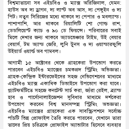
বিশ্বমাতানো সব এইচবিও ও ম্যাক্স অরিজিনাল, যেমন:
হাউস অব দ্য ড্রাগন, দ্য লাস্ট অব আস, দ্য পেঙ্গুইন ও দ্য
পিট। নতুন সিরিজের মধ্যে থাকবে দ্য পেপার ও মবল্যান্ড।
পাশাপাশি, আর থাকবে রিয়ালিটি শো গোল্ড রাশ,
ডেডলিয়েস্ট ক্যাচ ও ৯০ ডে ফিয়ন্সে। পরিবারের সবাই
মিলে দেখার জন্য থাকবে অ্যাডভেঞ্চার টাইম, উই বেয়ার
বেয়ার্স, টম অ্যান্ড জেরি, লুনি টুনস ও দ্য ওয়ান্ডারফুলি
উইয়ার্ড ওয়ার্ল্ড অব গামবল।
আগামী ১৫ অক্টোবর থেকে গ্রাহকেরা উপভোগ করতে
পারবেন এইচবিও ম্যাক্সের চমকপ্রদ স্ট্রিমিং অভিজ্ঞতা।
গ্রাহক-কেন্দ্রিক ইন্টারফেইসের সহজ নেভিগেশনের মাধ্যমে
এইচবিও ম্যাক্স একাধিক ডিভাইসে উপভোগ করা যাবে।
প্ল্যাটফর্মটিতে সহজে কনটেন্ট সার্চ করা, জ্যঁরা রেইল, ব্র্যান্ড
হাব ও পার্সোনালাইজেশন সুবিধার মাধ্যমে দর্শকেরা
উপভোগ করবেন বিশ্ব মানসম্পন্ন স্ট্রিমিং অভজ্ঞতা।
এইচবিও ম্যাক্সের গ্রাহকেরা এক সাবস্ক্রিপশনে সর্বোচ্চ
পাঁচটি ভিন্ন প্রোফাইল তৈরি করতে পারবেন, যেখানে তারা
তাদের প্রিয় চরিত্রকে প্রোফাইল অ্যাভাটার হিসেবে ব্যবহার