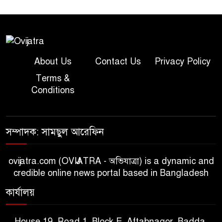
About Us
Contact Us
Privacy Policy
Terms &
Conditions
সম্পাদক: সামছুল আরেফিন
ovijatra.com (OVIJATRA - অভিযাত্রা) is a dynamic and
credible online news portal based in Bangladesh
কার্যালয়
House 19, Road 1, Block E, Aftabnagor, Badda,