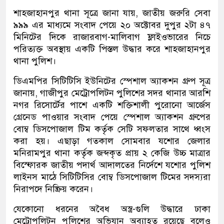
শাহজাহানপুর থানা সূত্রে জানা যায়, জাতীয় জরুরি সেবা
৯৯৯ এর মাধ্যমে সংবাদ পেয়ে ২০ অক্টোবর দুপুর ২টা ৪৭
মিনিটের দিকে রাজারবাগ-মালিবাগ ফ্লাইওভারের নিচে
পরিত্যক্ত অবস্থায় একটি পিস্তল উদ্ধার করে শাহজাহানপুর
থানা পুলিশ।
ডিএমপির সিটিটিসি ইউনিটের স্পেশাল অ্যাকশন গ্রুপ সূত্র
জানায়, গাজীপুর মেট্রোপলিটন পুলিশের সদর থানার আরশি
নগর রিসোর্টের পাশে একটি শক্তিশালী পুরোনো আর্জেস
গ্রেনেড পাওয়ার সংবাদ পেয়ে স্পেশাল অ্যাকশন গ্রুপের
বোম্ব ডিসপোজাল টিম কর্তৃক সেটি সফলতার সাথে ধ্বংস
করা হয়। এছাড়া গতকাল সোমবার যশোর জেলার
মনিরামপুর থানা কর্তৃক জব্দকৃত প্রায় ২ কেজি উচ্চ মাত্রার
বিস্ফোরক জাতীয় পদার্থ আদালতের নির্দেশে যশোর পুলিশ
লাইনস মাঠে সিটিটিসির বোম্ব ডিসপোজাল টিমের সদস্যরা
নিরাপদে নিষ্ক্রিয় করেন।
যেকোনো ধরনের অবৈধ অস্ত্র-গুলি উদ্ধারে ঢাকা
মেট্রোপলিটন পুলিশের অভিযান অব্যাহত রয়েছে বলেও