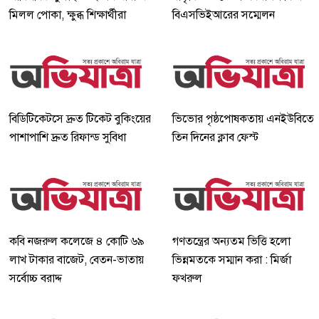
মিলল পোকা, ক্ষুব্ধ শিক্ষার্থীরা
বিএসভিইআরের সম্মেলন
বিডিটিকেটসে দ্রুত টিকেট বুকিংয়ের
ভিভোর পৃষ্ঠপোষকতায় এনইউবিতে
পাশাপাশি দ্রুত রিফান্ড সুবিধা
তিন দিনের ক্লাব ফেস্ট
কবি নজরুল কলেজে ৪ কোটি ৬৯
গণতন্ত্রের অন্যতম ভিত্তি হলো
লাখ টাকার বাজেট, বেতন-ভাতায়
ভিন্নমতকে সম্মান করা : মির্জা
সর্বোচ্চ বরাদ্দ
ফখরুল