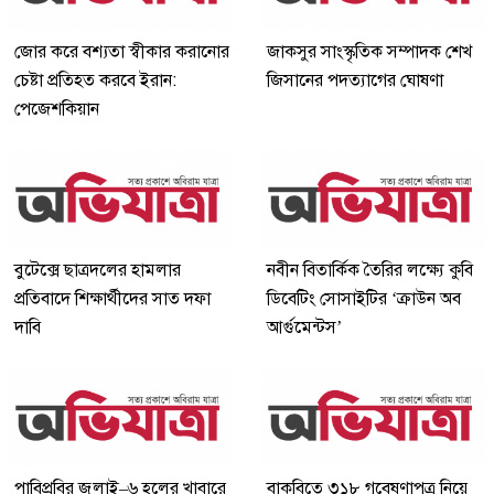
জোর করে বশ্যতা স্বীকার করানোর
জাকসুর সাংস্কৃতিক সম্পাদক শেখ
চেষ্টা প্রতিহত করবে ইরান:
জিসানের পদত্যাগের ঘোষণা
পেজেশকিয়ান
বুটেক্সে ছাত্রদলের হামলার
নবীন বিতার্কিক তৈরির লক্ষ্যে কুবি
প্রতিবাদে শিক্ষার্থীদের সাত দফা
ডিবেটিং সোসাইটির ‘ক্রাউন অব
দাবি
আর্গুমেন্টস’
পাবিপ্রবির জুলাই–৬ হলের খাবারে
বাকৃবিতে ৩১৮ গবেষণাপত্র নিয়ে