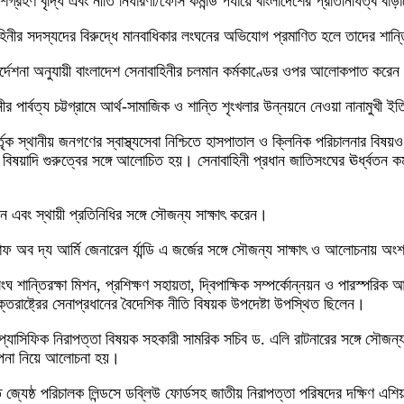
্রহণ বৃদ্ধি এবং নীতি নির্ধারণী/ফোর্স কমান্ড পর্যায়ে বাংলাদেশের প্রতিনিধিত্ব ব
বাহিনীর সদস্যদের বিরুদ্ধে মানবাধিকার লংঘনের অভিযোগ প্রমাণিত হলে তাদের শান্ত
নির্দেশনা অনুযায়ী বাংলাদেশ সেনাবাহিনীর চলমান কর্মকাণ্ডের ওপর আলোকপাত করে
 পার্বত্য চট্টগ্রামে আর্থ-সামাজিক ও শান্তি শৃংখলার উন্নয়নে নেওয়া নানামুখী 
ূহ কর্তৃক স্থানীয় জনগণের স্বাস্থ্যসেবা নিশ্চিতে হাসপাতাল ও ক্লিনিক পরিচালনার
িষয়াদি গুরুত্বের সঙ্গে আলোচিত হয়। সেনাবাহিনী প্রধান জাতিসংঘের ঊর্ধ্বতন কর্মক
ন এবং স্থায়ী প্রতিনিধির সঙ্গে সৌজন্য সাক্ষাৎ করেন।
্টাফ অব দ্য আর্মি জেনারেল র্যান্ডি এ জর্জের সঙ্গে সৌজন্য সাক্ষাৎ ও আলোচনায় 
সংঘ শান্তিরক্ষা মিশন, প্রশিক্ষণ সহায়তা, দ্বিপাক্ষিক সম্পর্কোন্নয়ন ও পারস্পরিক আ
তরাষ্ট্রের সেনাপ্রধানের বৈদেশিক নীতি বিষয়ক উপদেষ্টা উপস্থিত ছিলেন।
দো-প্যাসিফিক নিরাপত্তা বিষয়ক সহকারী সামরিক সচিব ড. এলি রাটনারের সঙ্গে সৌজন
কল্পনা নিয়ে আলোচনা হয়।
রান্ত জ্যেষ্ঠ পরিচালক লিন্ডসে ডব্লিউ ফোর্ডসহ জাতীয় নিরাপত্তা পরিষদের দক্ষিণ 