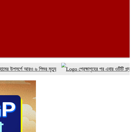
্গে আরও ৬ শিশুর মৃত্যু
প্রেক্ষাগৃহের পর এবার ওটিটি প্ল্যাটফর্ম ‘উ