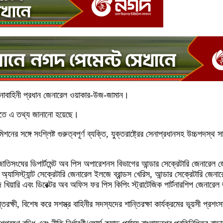
সেনাবাহিনী প্রধান জেনারেল ওয়াকার-উজ-জামান।
িতে এ তথ্য জানানো হয়েছে।
সঙ্গে সংশ্লিষ্ট গুরুত্বপূর্ণ ব্যক্তি, যুক্তরাষ্ট্রের সেনাপ্রধানসহ উচ্চপদস্থ
িসংঘের ডিপার্টমেন্ট অব পিস অপারেশনস বিভাগের আন্ডার সেক্রেটারি জেনারেল জেয়ান
িস্ট্যান্ট সেক্রেটারি জেনারেল ইলজে ব্রান্ডস খেরিস, আন্ডার সেক্রেটারি জেনারেল, 
েদ খিয়ারি এবং ডিরেক্টর অব অফিস ফর পিস কিপিং স্ট্রাটেজিক পার্টনারশিপ জেনারেল
িরক্ষী, বিশেষ করে সশস্ত্র বাহিনীর সদস্যদের শান্তিরক্ষা কার্যক্রমের ভূয়সী প্রশ