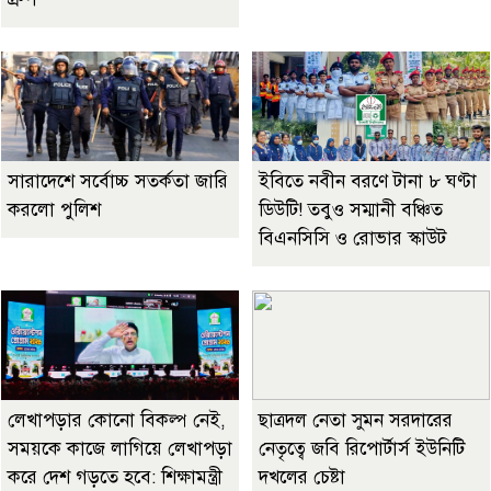
সারাদেশে সর্বোচ্চ সতর্কতা জারি
ইবিতে নবীন বরণে টানা ৮ ঘণ্টা
করলো পুলিশ
ডিউটি! তবুও সম্মানী বঞ্চিত
বিএনসিসি ও রোভার স্কাউট
লেখাপড়ার কোনো বিকল্প নেই,
ছাত্রদল নেতা সুমন সরদারের
সময়কে কাজে লাগিয়ে লেখাপড়া
নেতৃত্বে জবি রিপোর্টার্স ইউনিটি
করে দেশ গড়তে হবে: শিক্ষামন্ত্রী
দখলের চেষ্টা