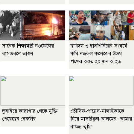
সাবেক শিক্ষামন্ত্রী নওফেলের
ছাত্রদল ও ছাত্রশিবিরের সংঘর্ষে
বাসভবনে আগুন
কবি নজরুল কলেজের উভয়
পক্ষের অন্তত ২০ জন আহত
দুবাইয়ে কারাগার থেকে মুক্তি
তৌসিফ-পায়েল-মালাইকাকে
পেয়েছেন বেনজীর
নিয়ে মাসরিকুল আলমের ‘আমার
রাজ্যে তুমি’