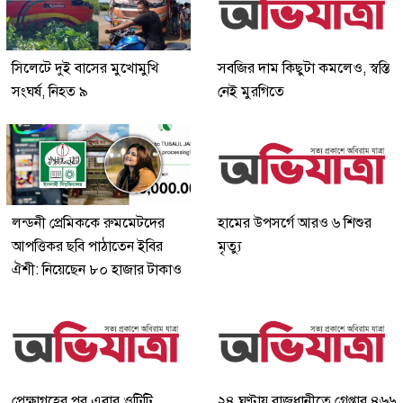
সিলেটে দুই বাসের মুখোমুখি
সবজির দাম কিছুটা কমলেও, স্বস্তি
সংঘর্ষ, নিহত ৯
নেই মুরগিতে
লন্ডনী প্রেমিককে রুমমেটদের
হামের উপসর্গে আরও ৬ শিশুর
আপত্তিকর ছবি পাঠাতেন ইবির
মৃত্যু
ঐশী: নিয়েছেন ৮০ হাজার টাকাও
প্রেক্ষাগৃহের পর এবার ওটিটি
২৪ ঘণ্টায় রাজধানীতে গ্রেপ্তার ৪৬৬