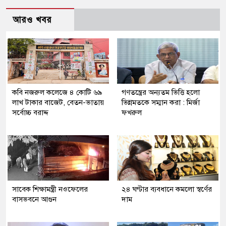
আরও খবর
কবি নজরুল কলেজে ৪ কোটি ৬৯
গণতন্ত্রের অন্যতম ভিত্তি হলো
লাখ টাকার বাজেট, বেতন-ভাতায়
ভিন্নমতকে সম্মান করা : মির্জা
সর্বোচ্চ বরাদ্দ
ফখরুল
সাবেক শিক্ষামন্ত্রী নওফেলের
২৪ ঘণ্টার ব্যবধানে কমলো স্বর্ণের
বাসভবনে আগুন
দাম