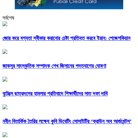
সর্বশেষ
জোর করে বশ্যতা স্বীকার করানোর চেষ্টা প্রতিহত করবে ইরান: পেজেশকিয়ান
জাকসুর সাংস্কৃতিক সম্পাদক শেখ জিসানের পদত্যাগের ঘোষণা
বুটেক্সে ছাত্রদলের হামলার প্রতিবাদে শিক্ষার্থীদের সাত দফা দাবি
নবীন বিতার্কিক তৈরির লক্ষ্যে কুবি ডিবেটিং সোসাইটির ‘ক্রাউন অব আর্গুমেন্টস’