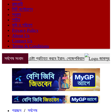
রাজধানী
সিটি কর্পোরেশন
প্রবাস
পর্যটন
কৃষি ও পরিবেশ
Privacy Policy
About Us
Contact Us
Terms & Conditions
ার করানোর চেষ্টা প্রতিহত করবে ইরান: পেজেশকিয়ান
সর্বশেষ সংবাদ
জাকসুর সাংস্কৃত
প্রচ্ছদ
/
সর্বশেষ