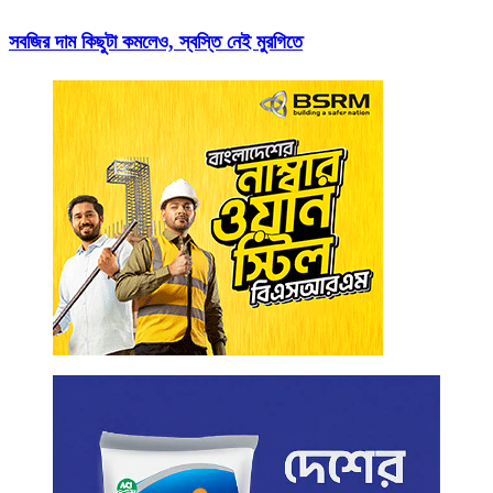
সবজির দাম কিছুটা কমলেও, স্বস্তি নেই মুরগিতে