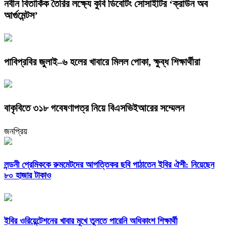
নবীন বিতার্কিক তৈরির লক্ষ্যে কুবি ডিবেটিং সোসাইটির ‘ক্রাউন অব
আর্গুমেন্টস’
পাবিপ্রবির জুলাই–৬ হলের খাবারে মিলল পোকা, ক্ষুব্ধ শিক্ষার্থীরা
বাকৃবিতে ৩১৮ গবেষণাপত্র নিয়ে বিএসভিইআরের সম্মেলন
জনপ্রিয়
লন্ডনী প্রেমিককে রুমমেটদের আপত্তিকর ছবি পাঠাতেন ইবির ঐশী: নিয়েছেন
৮০ হাজার টাকাও
ইবির ওরিয়েন্টেশনের খাবার মুখে তুলতে পারেনি অধিকাংশ শিক্ষার্থী