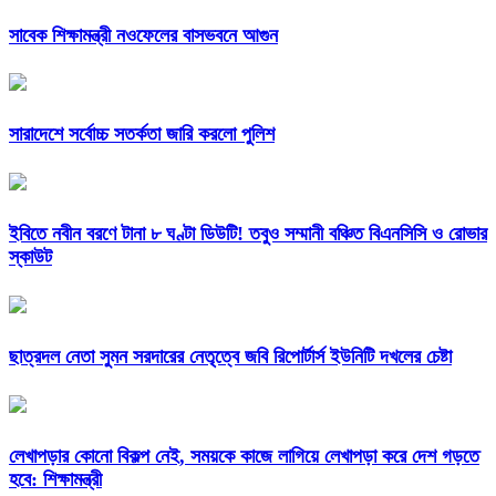
সাবেক শিক্ষামন্ত্রী নওফেলের বাসভবনে আগুন
সারাদেশে সর্বোচ্চ সতর্কতা জারি করলো পুলিশ
ইবিতে নবীন বরণে টানা ৮ ঘণ্টা ডিউটি! তবুও সম্মানী বঞ্চিত বিএনসিসি ও রোভার
স্কাউট
ছাত্রদল নেতা সুমন সরদারের নেতৃত্বে জবি রিপোর্টার্স ইউনিটি দখলের চেষ্টা
লেখাপড়ার কোনো বিকল্প নেই, সময়কে কাজে লাগিয়ে লেখাপড়া করে দেশ গড়তে
হবে: শিক্ষামন্ত্রী