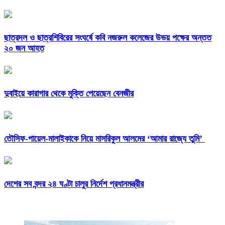
ছাত্রদল ও ছাত্রশিবিরের সংঘর্ষে কবি নজরুল কলেজের উভয় পক্ষের অন্তত
২০ জন আহত
দুবাইয়ে কারাগার থেকে মুক্তি পেয়েছেন বেনজীর
তৌসিফ-পায়েল-মালাইকাকে নিয়ে মাসরিকুল আলমের ‘আমার রাজ্যে তুমি’
দেশের সব বন্দর ২৪ ঘণ্টা চালুর নির্দেশ প্রধানমন্ত্রীর