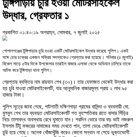
টুঙ্গিপাড়ায় চুরি হওয়া মোটরসাইকেল
উদ্ধার, গ্রেফতার ১
প্রকাশিত ০১:৪০:১৯ অপরাহ্ন, সোমবার, ৭ জুলাই ২০২৫
গোপালগঞ্জের টুঙ্গিপাড়ায় চুরি হওয়া একটি মোটরসাইকেল উদ্ধার করেছে পুলিশ। একই
সঙ্গে চোর চক্রের একজন সক্রিয় সদস্যকেও গ্রেপ্তার করা হয়েছে। শনিবার (৫ জুলাই)
বিকেল সাড়ে ৫টার দিকে উপজেলার তারাইল বাজার এলাকা থেকে অভিযান চালিয়ে তাকে
আটক করে টুঙ্গিপাড়া থানা পুলিশ।
গ্রেপ্তার ব্যক্তির নাম রায়হান শেখ (৩০)। তার হেফাজত থেকেই উদ্ধার করা
হয় চুরি যাওয়া মোটরসাইকেলটি, যার আনুমানিক বাজারমূল্য প্রায় ২ লাখ ৯৫
হাজার টাকা।
পুলিশ সূত্রে জানা গেছে, পাটগাতী দক্ষিণপাড়া গ্রামের বাসিন্দা ও ব্যবসায়ী মো.
বুলবুল শেখ তার ব্যবহৃত মোটরসাইকেলটি গত বৃহস্পতিবার রাতে বাসার সিঁড়ির
নিচে তালাবদ্ধ অবস্থায় রেখে ঘুমাতে যান। পরদিন ভোরে তার বড় ভাই নজরুল
ইসলাম টিটু ফজরের নামাজের সময় দেখতে পান, তালা ভেঙে মোটরসাইকেলটি
চুরি হয়ে গেছে। অনেক খোঁজাখুঁজি করেও কোনো সন্ধান না পেয়ে ভুক্তভোগী