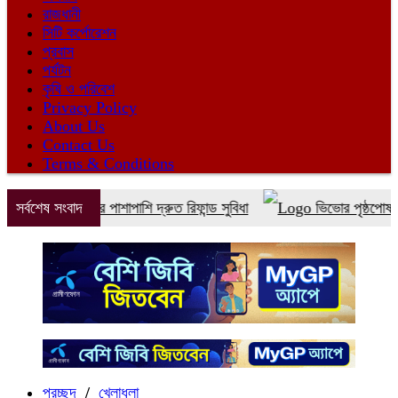
রাজধানী
সিটি কর্পোরেশন
প্রবাস
পর্যটন
কৃষি ও পরিবেশ
Privacy Policy
About Us
Contact Us
Terms & Conditions
েট বুকিংয়ের পাশাপাশি দ্রুত রিফান্ড সুবিধা
সর্বশেষ সংবাদ
ভিভোর পৃষ্ঠপোষকতায় এন
প্রচ্ছদ
/
খেলাধুলা