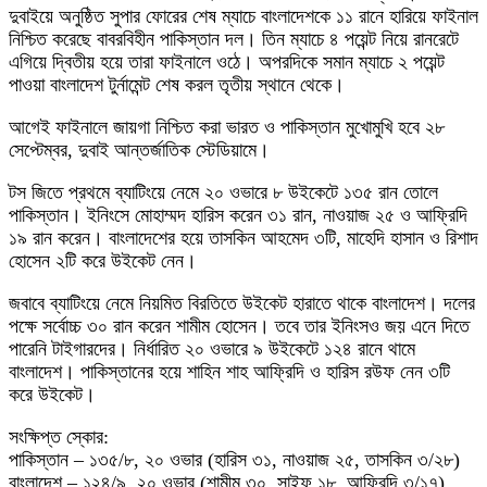
দুবাইয়ে অনুষ্ঠিত সুপার ফোরের শেষ ম্যাচে বাংলাদেশকে ১১ রানে হারিয়ে ফাইনাল
নিশ্চিত করেছে বাবরবিহীন পাকিস্তান দল। তিন ম্যাচে ৪ পয়েন্ট নিয়ে রানরেটে
এগিয়ে দ্বিতীয় হয়ে তারা ফাইনালে ওঠে। অপরদিকে সমান ম্যাচে ২ পয়েন্ট
পাওয়া বাংলাদেশ টুর্নামেন্ট শেষ করল তৃতীয় স্থানে থেকে।
আগেই ফাইনালে জায়গা নিশ্চিত করা ভারত ও পাকিস্তান মুখোমুখি হবে ২৮
সেপ্টেম্বর, দুবাই আন্তর্জাতিক স্টেডিয়ামে।
টস জিতে প্রথমে ব্যাটিংয়ে নেমে ২০ ওভারে ৮ উইকেটে ১৩৫ রান তোলে
পাকিস্তান। ইনিংসে মোহাম্মদ হারিস করেন ৩১ রান, নাওয়াজ ২৫ ও আফ্রিদি
১৯ রান করেন। বাংলাদেশের হয়ে তাসকিন আহমেদ ৩টি, মাহেদি হাসান ও রিশাদ
হোসেন ২টি করে উইকেট নেন।
জবাবে ব্যাটিংয়ে নেমে নিয়মিত বিরতিতে উইকেট হারাতে থাকে বাংলাদেশ। দলের
পক্ষে সর্বোচ্চ ৩০ রান করেন শামীম হোসেন। তবে তার ইনিংসও জয় এনে দিতে
পারেনি টাইগারদের। নির্ধারিত ২০ ওভারে ৯ উইকেটে ১২৪ রানে থামে
বাংলাদেশ। পাকিস্তানের হয়ে শাহিন শাহ আফ্রিদি ও হারিস রউফ নেন ৩টি
করে উইকেট।
সংক্ষিপ্ত স্কোর:
পাকিস্তান – ১৩৫/৮, ২০ ওভার (হারিস ৩১, নাওয়াজ ২৫, তাসকিন ৩/২৮)
বাংলাদেশ – ১২৪/৯, ২০ ওভার (শামীম ৩০, সাইফ ১৮, আফ্রিদি ৩/১৭)