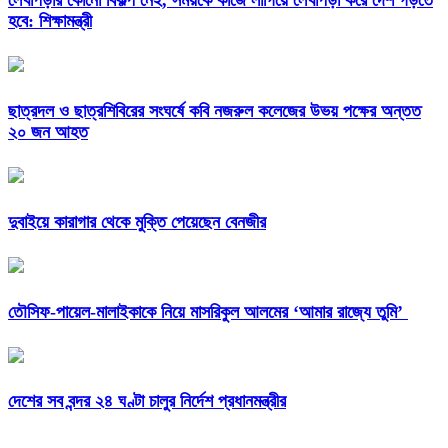
হবে: শিক্ষামন্ত্রী
ছাত্রদল ও ছাত্রশিবিরের সংঘর্ষে কবি নজরুল কলেজের উভয় পক্ষের অন্তত
২০ জন আহত
দুবাইয়ে কারাগার থেকে মুক্তি পেয়েছেন বেনজীর
তৌসিফ-পায়েল-মালাইকাকে নিয়ে মাসরিকুল আলমের ‘আমার রাজ্যে তুমি’
দেশের সব বন্দর ২৪ ঘণ্টা চালুর নির্দেশ প্রধানমন্ত্রীর