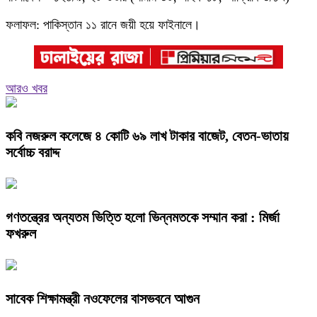
ফলাফল: পাকিস্তান ১১ রানে জয়ী হয়ে ফাইনালে।
আরও খবর
কবি নজরুল কলেজে ৪ কোটি ৬৯ লাখ টাকার বাজেট, বেতন-ভাতায়
সর্বোচ্চ বরাদ্দ
গণতন্ত্রের অন্যতম ভিত্তি হলো ভিন্নমতকে সম্মান করা : মির্জা
ফখরুল
সাবেক শিক্ষামন্ত্রী নওফেলের বাসভবনে আগুন