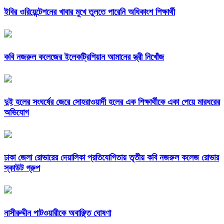
ইবির ওরিয়েন্টেশনের খাবার মুখে তুলতে পারেনি অধিকাংশ শিক্ষার্থী
কবি নজরুল কলেজের ইলেকট্রিশিয়ান আমানের স্ত্রী নিখোঁজ
দুই হলের সংঘর্ষের জেরে সোহরাওয়ার্দী হলের এক শিক্ষার্থীকে একা পেয়ে মারধরের
অভিযোগ
ঢাকা জেলা রোভারের দেয়ালিকা প্রতিযোগিতায় তৃতীয় কবি নজরুল কলেজ রোভার
স্কাউট গ্রুপ
নাসীরুদ্দীন পাটওয়ারীকে অবাঞ্ছিত ঘোষণা