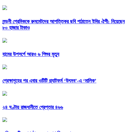
লন্ডনী প্রেমিককে রুমমেটদের আপত্তিকর ছবি পাঠাতেন ইবির ঐশী: নিয়েছেন
৮০ হাজার টাকাও
হামের উপসর্গে আরও ৬ শিশুর মৃত্যু
প্রেক্ষাগৃহের পর এবার ওটিটি প্ল্যাটফর্ম ‘উৎসব’-এ ‘মালিক’
২৪ ঘণ্টায় রাজধানীতে গ্রেপ্তার ৪৬৬