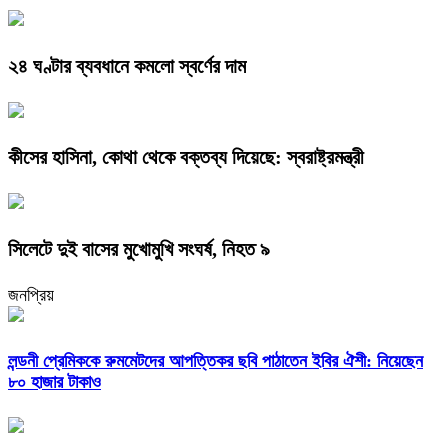
২৪ ঘণ্টার ব্যবধানে কমলো স্বর্ণের দাম
কীসের হাসিনা, কোথা থেকে বক্তব্য দিয়েছে: স্বরাষ্ট্রমন্ত্রী
সিলেটে দুই বাসের মুখোমুখি সংঘর্ষ, নিহত ৯
জনপ্রিয়
লন্ডনী প্রেমিককে রুমমেটদের আপত্তিকর ছবি পাঠাতেন ইবির ঐশী: নিয়েছেন
৮০ হাজার টাকাও