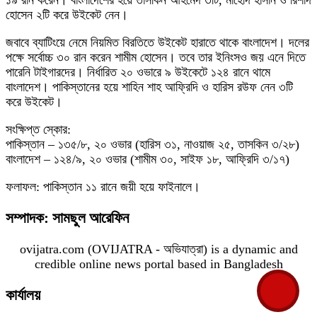
১৯ রান করেন। বাংলাদেশের হয়ে তাসকিন আহমেদ ৩টি, মাহেদি হাসান ও রিশাদ
হোসেন ২টি করে উইকেট নেন।
জবাবে ব্যাটিংয়ে নেমে নিয়মিত বিরতিতে উইকেট হারাতে থাকে বাংলাদেশ। দলের
পক্ষে সর্বোচ্চ ৩০ রান করেন শামীম হোসেন। তবে তার ইনিংসও জয় এনে দিতে
পারেনি টাইগারদের। নির্ধারিত ২০ ওভারে ৯ উইকেটে ১২৪ রানে থামে
বাংলাদেশ। পাকিস্তানের হয়ে শাহিন শাহ আফ্রিদি ও হারিস রউফ নেন ৩টি
করে উইকেট।
সংক্ষিপ্ত স্কোর:
পাকিস্তান – ১৩৫/৮, ২০ ওভার (হারিস ৩১, নাওয়াজ ২৫, তাসকিন ৩/২৮)
বাংলাদেশ – ১২৪/৯, ২০ ওভার (শামীম ৩০, সাইফ ১৮, আফ্রিদি ৩/১৭)
ফলাফল: পাকিস্তান ১১ রানে জয়ী হয়ে ফাইনালে।
সম্পাদক: সামছুল আরেফিন
ovijatra.com (OVIJATRA - অভিযাত্রা) is a dynamic and
credible online news portal based in Bangladesh
কার্যালয়