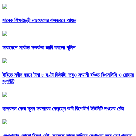
সাবেক শিক্ষামন্ত্রী নওফেলের বাসভবনে আগুন
সারাদেশে সর্বোচ্চ সতর্কতা জারি করলো পুলিশ
ইবিতে নবীন বরণে টানা ৮ ঘণ্টা ডিউটি! তবুও সম্মানী বঞ্চিত বিএনসিসি ও রোভার
স্কাউট
ছাত্রদল নেতা সুমন সরদারের নেতৃত্বে জবি রিপোর্টার্স ইউনিটি দখলের চেষ্টা
লেখাপড়ার কোনো বিকল্প নেই, সময়কে কাজে লাগিয়ে লেখাপড়া করে দেশ গড়তে