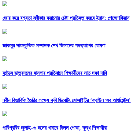
জোর করে বশ্যতা স্বীকার করানোর চেষ্টা প্রতিহত করবে ইরান: পেজেশকিয়ান
জাকসুর সাংস্কৃতিক সম্পাদক শেখ জিসানের পদত্যাগের ঘোষণা
বুটেক্সে ছাত্রদলের হামলার প্রতিবাদে শিক্ষার্থীদের সাত দফা দাবি
নবীন বিতার্কিক তৈরির লক্ষ্যে কুবি ডিবেটিং সোসাইটির ‘ক্রাউন অব আর্গুমেন্টস’
পাবিপ্রবির জুলাই–৬ হলের খাবারে মিলল পোকা, ক্ষুব্ধ শিক্ষার্থীরা