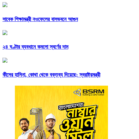
সাবেক শিক্ষামন্ত্রী নওফেলের বাসভবনে আগুন
২৪ ঘণ্টার ব্যবধানে কমলো স্বর্ণের দাম
কীসের হাসিনা, কোথা থেকে বক্তব্য দিয়েছে: স্বরাষ্ট্রমন্ত্রী