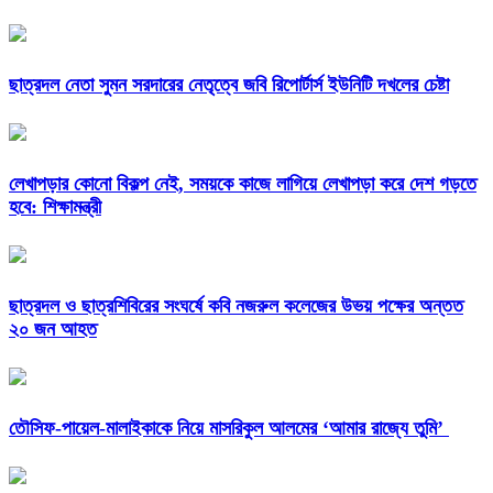
ছাত্রদল নেতা সুমন সরদারের নেতৃত্বে জবি রিপোর্টার্স ইউনিটি দখলের চেষ্টা
লেখাপড়ার কোনো বিকল্প নেই, সময়কে কাজে লাগিয়ে লেখাপড়া করে দেশ গড়তে
হবে: শিক্ষামন্ত্রী
ছাত্রদল ও ছাত্রশিবিরের সংঘর্ষে কবি নজরুল কলেজের উভয় পক্ষের অন্তত
২০ জন আহত
তৌসিফ-পায়েল-মালাইকাকে নিয়ে মাসরিকুল আলমের ‘আমার রাজ্যে তুমি’