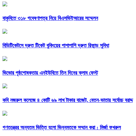
বাকৃবিতে ৩১৮ গবেষণাপত্র নিয়ে বিএসভিইআরের সম্মেলন
বিডিটিকেটসে দ্রুত টিকেট বুকিংয়ের পাশাপাশি দ্রুত রিফান্ড সুবিধা
ভিভোর পৃষ্ঠপোষকতায় এনইউবিতে তিন দিনের ক্লাব ফেস্ট
কবি নজরুল কলেজে ৪ কোটি ৬৯ লাখ টাকার বাজেট, বেতন-ভাতায় সর্বোচ্চ বরাদ্দ
গণতন্ত্রের অন্যতম ভিত্তি হলো ভিন্নমতকে সম্মান করা : মির্জা ফখরুল