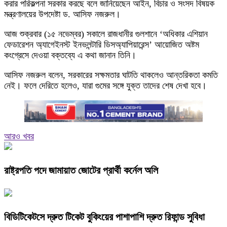
করার পরিকল্পনা সরকার করছে বলে জানিয়েছেন আইন, বিচার ও সংসদ বিষয়ক
মন্ত্রণালয়ের উপদেষ্টা ড. আসিফ নজরুল।
আজ শুক্রবার (১৫ নভেম্বর) সকালে রাজধানীর গুলশানে ‘অধিকার এশিয়ান
ফেডারেশন অ্যাগেইনস্ট ইনভলন্টারি ডিসঅ্যাপিয়ারেন্স’ আয়োজিত অষ্টম
কংগ্রেসে দেওয়া বক্তব্যে এ কথা জানান তিনি।
আসিফ নজরুল বলেন, সরকারের সক্ষমতার ঘাটতি থাকলেও আন্তরিকতা কমতি
নেই। ফলে দেরিতে হলেও, যারা গুমের সঙ্গে যুক্ত তাদের শেষ দেখা হবে।
আরও খবর
রাষ্ট্রপতি পদে জামায়াত জোটের প্রার্থী কর্নেল অলি
বিডিটিকেটসে দ্রুত টিকেট বুকিংয়ের পাশাপাশি দ্রুত রিফান্ড সুবিধা