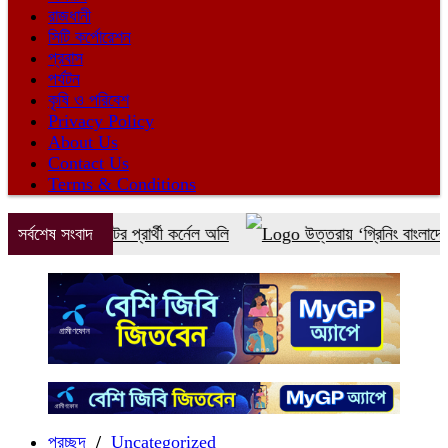
রাজধানী
সিটি কর্পোরেশন
প্রবাস
পর্যটন
কৃষি ও পরিবেশ
Privacy Policy
About Us
Contact Us
Terms & Conditions
জামায়াত জোটের প্রার্থী কর্নেল অলি
সর্বশেষ সংবাদ
উত্তরায় ‘গ্রিনিং বাংলাদেশ’ কর্মস
প্রচ্ছদ
/
Uncategorized