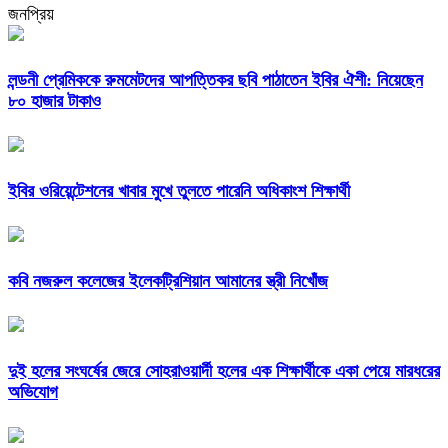
জনপ্রিয়
লন্ডনী প্রেমিককে রুমমেটদের আপত্তিকর ছবি পাঠাতেন ইবির ঐশী: নিয়েছেন
৮০ হাজার টাকাও
ইবির ওরিয়েন্টেশনের খাবার মুখে তুলতে পারেনি অধিকাংশ শিক্ষার্থী
কবি নজরুল কলেজের ইলেকট্রিশিয়ান আমানের স্ত্রী নিখোঁজ
দুই হলের সংঘর্ষের জেরে সোহরাওয়ার্দী হলের এক শিক্ষার্থীকে একা পেয়ে মারধরের
অভিযোগ