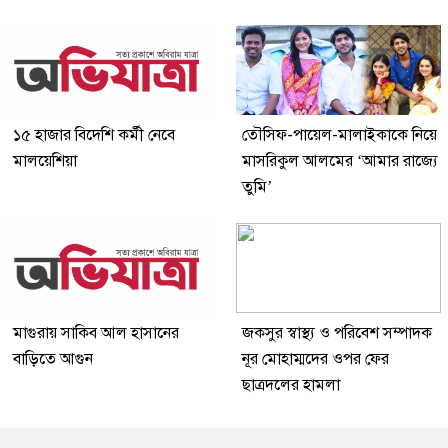
১৫ হাজার বিদেশি কর্মী নেবে
তৌসিফ-পায়েল-মালাইকাকে নিয়ে
মালয়েশিয়া
মাসরিকুল আলমের ‘আমার রাজ্যে
তুমি’
মাগুরায় সাকিব আল হাসানের
জকসুর স্বাস্থ্য ও পরিবেশ সম্পাদক
বাড়িতে আগুন
নূর মোহাম্মদের ওপর ফের
ছাত্রদলের হামলা