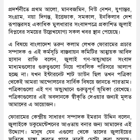
প্রদর্শনীতে প্রথম আলো, মানবজমিন, নিউ নেশন, যুগান্তর,
সংগ্রাম, নয়া দিগন্ত, ইত্তেফাক, সমকাল, ইনকিলাব দেশ
রূপান্তরসহ একাধিক মুলধারার সংবাদপত্রে প্রকাশিত জুলাই
বিপ্লবের সময়ের উল্লেখযোগ্য সকল খবর স্থান পেয়েছে।
এ বিষয়ে বাংলাদেশ তরুণ কলাম লেখক ফোরামের প্রচার
সম্পাদক ও এই কর্মসূচি বাস্তবায়ন কমিটির আহ্বায়ক আবিদ
হাসান রাফি বলেন, জুলাই গণ-অভ্যুত্থানে সংবাদ
মাধ্যমগুলোর গুরুত্বগুলো নিয়ে পাবলিক পরিসরে আলাপ
হচ্ছে না। যখন ইন্টারনেট শাট ডাউন ছিল তখন পত্রিকা
থেকেই আমরা আন্দোলনের সার্বিক বিষয়ে জানতে পারতাম।
পত্রিকাগুলো এই গণ অভ্যুত্থানে গুরুত্বপূর্ণ ভূমিকা রেখেছে।
পত্রিকাগুলোর এই অবদানকে স্বীকৃতি দেওয়ার জন্যই মূলত
আমাদের এ আয়োজন।
ফোরামের কেন্দ্রীয় সাধারণ সম্পাদক ইমরান উদ্দিন বলেন,
জুলাইকে ডকুমেন্টেশনের আওতায় বনার জন্য আমাদের এই
উদ্দ্যোগ। মানুষ যেন এগুলো থেকে তাদের জুলাইয়ের
স্মৃতিকে চাঙ্গা করতে পারে তারই চেস্টা করা হয়েছে।