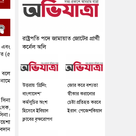
রাষ্ট্রপতি পদে জামায়াত জোটের প্রার্থী
ল এবং
কর্নেল অলি
ার (৫
় বলে
 নামে
উত্তরায় ‘গ্রিনিং
জোর করে বশ্যতা
বাংলাদেশ’
স্বীকার করানোর
 সিনা
কর্মসূচির অংশ
চেষ্টা প্রতিহত করবে
ৎসক,
হিসেবে ইবিয়ান
ইরান: পেজেশকিয়ান
সিনা।
ক্লাবের বৃক্ষরোপণ
য়েশা
অবদান