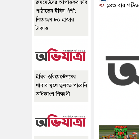
রুমমেটদের আপত্তিকর ছবি
১৪৩ বার পঠিত
পাঠাতেন ইবির ঐশী:
নিয়েছেন ৮০ হাজার
টাকাও
ইবির ওরিয়েন্টেশনের
খাবার মুখে তুলতে পারেনি
অধিকাংশ শিক্ষার্থী