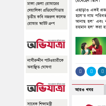
রেখেছেন তিনি।
ঢাকা জেলা রোভারের
এছাড়াও একই প্রজ
দেয়ালিকা প্রতিযোগিতায়
হলে’র নাম পরিবর
তৃতীয় কবি নজরুল কলেজ
আনাছ হল’ এবং বঙ
রোভার স্কাউট গ্রুপ
রহমান হল’ করা হয
নাসীরুদ্দীন পাটওয়ারীকে
অবাঞ্ছিত ঘোষণা
আরও খবর
সাবেক শিক্ষামন্ত্রী