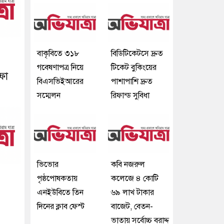
বাকৃবিতে ৩১৮
বিডিটিকেটসে দ্রুত
গবেষণাপত্র নিয়ে
টিকেট বুকিংয়ের
দফা
বিএসভিইআরের
পাশাপাশি দ্রুত
সম্মেলন
রিফান্ড সুবিধা
ভিভোর
কবি নজরুল
পৃষ্ঠপোষকতায়
কলেজে ৪ কোটি
এনইউবিতে তিন
৬৯ লাখ টাকার
দিনের ক্লাব ফেস্ট
বাজেট, বেতন-
ভাতায় সর্বোচ্চ বরাদ্দ