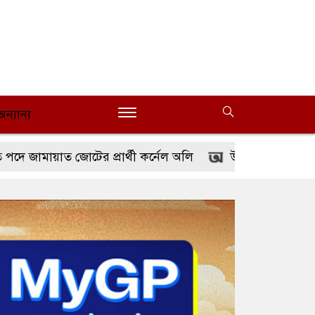
অন্যান্য
াত জোটের প্রার্থী কর্নেল অলি
উত্তরায় ‘গ্রিনিং বাংলাদেশ’ কর