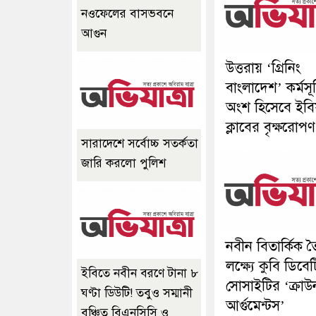
নওফেলের বাসভবনে
আগুন
উত্তরায় ‘গ্রিনিং
বাংলাদেশ’ কর্মসূ
অংশ হিসেবে ইবিয
ক্লাবের বৃক্ষরোপণ
সারাদেশে সর্বোচ্চ সতর্কতা
জারি করলো পুলিশ
নবীন বিতার্কিক 
লক্ষ্যে কুবি ডিবেট
ইবিতে নবীন বরণে টানা ৮
সোসাইটির ‘ক্রা
ঘণ্টা ডিউটি! তবুও সম্মানী
আর্গুমেন্টস’
বঞ্চিত বিএনসিসি ও