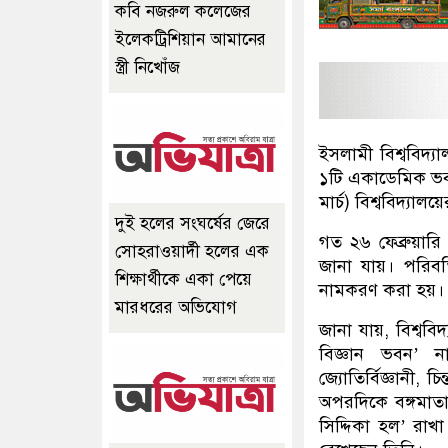
কবি নজরুল কলেজের
ইলেকট্রিশিয়ান আমানের
স্ত্রী নিখোঁজ
ইসলামী বিশ্ববিদ্য
১টি একাডেমিক ভবন
মার্চ) বিশ্ববিদ্যালয
দুই হলের সংঘর্ষের জেরে
গত ২৬ ফেব্রুয়ারি 
সোহরাওয়ার্দী হলের এক
জানা যায়। পরিবর
শিক্ষার্থীকে একা পেয়ে
নামকরণ করা হয়। 
মারধরের অভিযোগ
জানা যায়, বিশ্বব
বিজ্ঞান ভবন’ ন
জ্যোতির্বিজ্ঞানী
অপরদিকে বঙ্গমাতা
সিদ্দিকা হল’ রাখ