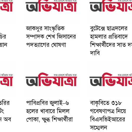
জাকসুর সাংস্কৃতিক
বুটেক্সে ছাত্রদলের
চির
সম্পাদক শেখ জিসানের
হামলার প্রতিবাদে
়ান
পদত্যাগের ঘোষণা
শিক্ষার্থীদের সাত 
দাবি
তৈরির
পাবিপ্রবির জুলাই–৬
বাকৃবিতে ৩১৮
িং
হলের খাবারে মিলল
গবেষণাপত্র নিয়ে
উন অব
পোকা, ক্ষুব্ধ শিক্ষার্থীরা
বিএসভিইআরের
সম্মেলন