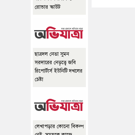
রোভার স্কাউট
ছাত্রদল নেতা সুমন
সরদারের নেতৃত্বে জবি
রিপোর্টার্স ইউনিটি দখলের
চেষ্টা
লেখাপড়ার কোনো বিকল্প
নেই, সময়কে কাজে