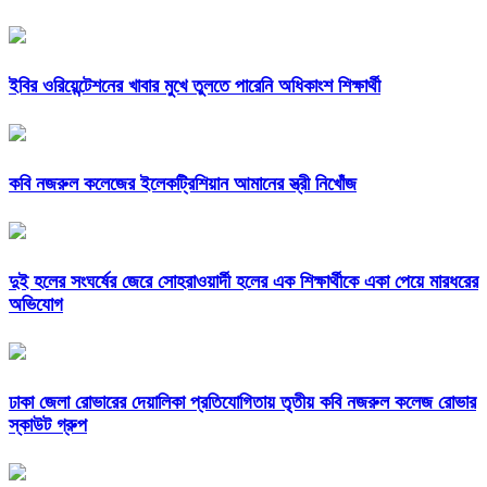
ইবির ওরিয়েন্টেশনের খাবার মুখে তুলতে পারেনি অধিকাংশ শিক্ষার্থী
কবি নজরুল কলেজের ইলেকট্রিশিয়ান আমানের স্ত্রী নিখোঁজ
দুই হলের সংঘর্ষের জেরে সোহরাওয়ার্দী হলের এক শিক্ষার্থীকে একা পেয়ে মারধরের
অভিযোগ
ঢাকা জেলা রোভারের দেয়ালিকা প্রতিযোগিতায় তৃতীয় কবি নজরুল কলেজ রোভার
স্কাউট গ্রুপ