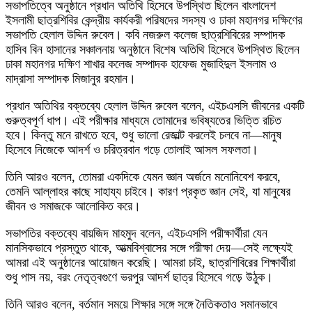
সভাপতিত্বে অনুষ্ঠানে প্রধান অতিথি হিসেবে উপস্থিত ছিলেন বাংলাদেশ
ইসলামী ছাত্রশিবির কেন্দ্রীয় কার্যকরী পরিষদের সদস্য ও ঢাকা মহানগর দক্ষিণের
সভাপতি হেলাল উদ্দিন রুবেল। কবি নজরুল কলেজ ছাত্রশিবিরের সম্পাদক
হাসিব বিন হাসানের সঞ্চালনায় অনুষ্ঠানে বিশেষ অতিথি হিসেবে উপস্থিত ছিলেন
ঢাকা মহানগর দক্ষিণ শাখার কলেজ সম্পাদক হাফেজ মুজাহিদুল ইসলাম ও
মাদ্রাসা সম্পাদক মিজানুর রহমান।
প্রধান অতিথির বক্তব্যে হেলাল উদ্দিন রুবেল বলেন, এইচএসসি জীবনের একটি
গুরুত্বপূর্ণ ধাপ। এই পরীক্ষার মাধ্যমে তোমাদের ভবিষ্যতের ভিত্তি রচিত
হবে। কিন্তু মনে রাখতে হবে, শুধু ভালো রেজাল্ট করলেই চলবে না—মানুষ
হিসেবে নিজেকে আদর্শ ও চরিত্রবান গড়ে তোলাই আসল সফলতা।
তিনি আরও বলেন, তোমরা একদিকে যেমন জ্ঞান অর্জনে মনোনিবেশ করবে,
তেমনি আল্লাহর কাছে সাহায্য চাইবে। কারণ প্রকৃত জ্ঞান সেই, যা মানুষের
জীবন ও সমাজকে আলোকিত করে।
সভাপতির বক্তব্যে বায়জিদ মাহমুদ বলেন, এইচএসসি পরীক্ষার্থীরা যেন
মানসিকভাবে প্রস্তুত থাকে, আত্মবিশ্বাসের সঙ্গে পরীক্ষা দেয়—সেই লক্ষ্যেই
আমরা এই অনুষ্ঠানের আয়োজন করেছি। আমরা চাই, ছাত্রশিবিরের শিক্ষার্থীরা
শুধু পাস নয়, বরং নেতৃত্বগুণে ভরপুর আদর্শ ছাত্র হিসেবে গড়ে উঠুক।
তিনি আরও বলেন, বর্তমান সময়ে শিক্ষার সঙ্গে সঙ্গে নৈতিকতাও সমানভাবে