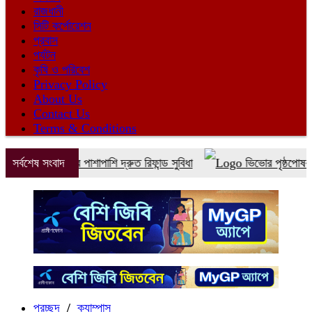
রাজধানী
সিটি কর্পোরেশন
প্রবাস
পর্যটন
কৃষি ও পরিবেশ
Privacy Policy
About Us
Contact Us
Terms & Conditions
েট বুকিংয়ের পাশাপাশি দ্রুত রিফান্ড সুবিধা
সর্বশেষ সংবাদ
ভিভোর পৃষ্ঠপোষকতায় এন
প্রচ্ছদ
/
ক্যাম্পাস