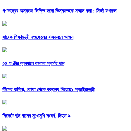
গণতন্ত্রের অন্যতম ভিত্তি হলো ভিন্নমতকে সম্মান করা : মির্জা ফখরুল
সাবেক শিক্ষামন্ত্রী নওফেলের বাসভবনে আগুন
২৪ ঘণ্টার ব্যবধানে কমলো স্বর্ণের দাম
কীসের হাসিনা, কোথা থেকে বক্তব্য দিয়েছে: স্বরাষ্ট্রমন্ত্রী
সিলেটে দুই বাসের মুখোমুখি সংঘর্ষ, নিহত ৯