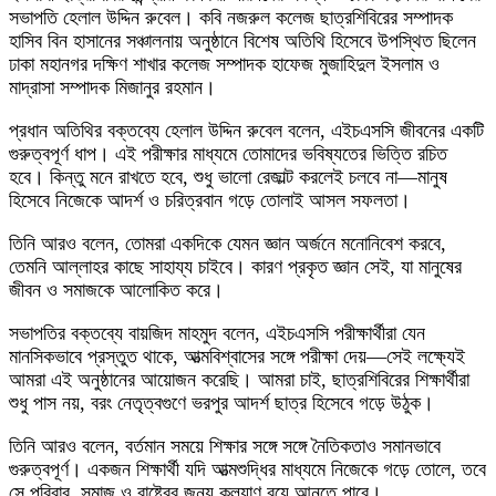
সভাপতি হেলাল উদ্দিন রুবেল। কবি নজরুল কলেজ ছাত্রশিবিরের সম্পাদক
হাসিব বিন হাসানের সঞ্চালনায় অনুষ্ঠানে বিশেষ অতিথি হিসেবে উপস্থিত ছিলেন
ঢাকা মহানগর দক্ষিণ শাখার কলেজ সম্পাদক হাফেজ মুজাহিদুল ইসলাম ও
মাদ্রাসা সম্পাদক মিজানুর রহমান।
প্রধান অতিথির বক্তব্যে হেলাল উদ্দিন রুবেল বলেন, এইচএসসি জীবনের একটি
গুরুত্বপূর্ণ ধাপ। এই পরীক্ষার মাধ্যমে তোমাদের ভবিষ্যতের ভিত্তি রচিত
হবে। কিন্তু মনে রাখতে হবে, শুধু ভালো রেজাল্ট করলেই চলবে না—মানুষ
হিসেবে নিজেকে আদর্শ ও চরিত্রবান গড়ে তোলাই আসল সফলতা।
তিনি আরও বলেন, তোমরা একদিকে যেমন জ্ঞান অর্জনে মনোনিবেশ করবে,
তেমনি আল্লাহর কাছে সাহায্য চাইবে। কারণ প্রকৃত জ্ঞান সেই, যা মানুষের
জীবন ও সমাজকে আলোকিত করে।
সভাপতির বক্তব্যে বায়জিদ মাহমুদ বলেন, এইচএসসি পরীক্ষার্থীরা যেন
মানসিকভাবে প্রস্তুত থাকে, আত্মবিশ্বাসের সঙ্গে পরীক্ষা দেয়—সেই লক্ষ্যেই
আমরা এই অনুষ্ঠানের আয়োজন করেছি। আমরা চাই, ছাত্রশিবিরের শিক্ষার্থীরা
শুধু পাস নয়, বরং নেতৃত্বগুণে ভরপুর আদর্শ ছাত্র হিসেবে গড়ে উঠুক।
তিনি আরও বলেন, বর্তমান সময়ে শিক্ষার সঙ্গে সঙ্গে নৈতিকতাও সমানভাবে
গুরুত্বপূর্ণ। একজন শিক্ষার্থী যদি আত্মশুদ্ধির মাধ্যমে নিজেকে গড়ে তোলে, তবে
সে পরিবার, সমাজ ও রাষ্ট্রের জন্য কল্যাণ বয়ে আনতে পারে।