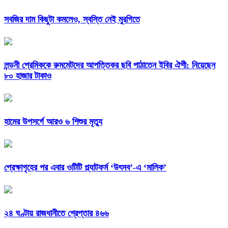
সবজির দাম কিছুটা কমলেও, স্বস্তি নেই মুরগিতে
লন্ডনী প্রেমিককে রুমমেটদের আপত্তিকর ছবি পাঠাতেন ইবির ঐশী: নিয়েছেন
৮০ হাজার টাকাও
হামের উপসর্গে আরও ৬ শিশুর মৃত্যু
প্রেক্ষাগৃহের পর এবার ওটিটি প্ল্যাটফর্ম ‘উৎসব’-এ ‘মালিক’
২৪ ঘণ্টায় রাজধানীতে গ্রেপ্তার ৪৬৬