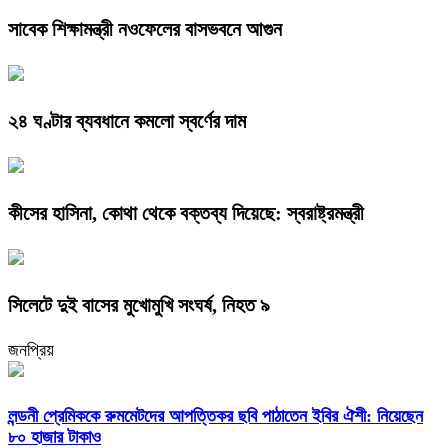
সাবেক শিক্ষামন্ত্রী নওফেলের বাসভবনে আগুন
২৪ ঘণ্টার ব্যবধানে কমলো স্বর্ণের দাম
কীসের হাসিনা, কোথা থেকে বক্তব্য দিয়েছে: স্বরাষ্ট্রমন্ত্রী
সিলেটে দুই বাসের মুখোমুখি সংঘর্ষ, নিহত ৯
জনপ্রিয়
লন্ডনী প্রেমিককে রুমমেটদের আপত্তিকর ছবি পাঠাতেন ইবির ঐশী: নিয়েছেন
৮০ হাজার টাকাও