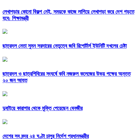
লেখাপড়ার কোনো বিকল্প নেই, সময়কে কাজে লাগিয়ে লেখাপড়া করে দেশ গড়তে
হবে: শিক্ষামন্ত্রী
ছাত্রদল নেতা সুমন সরদারের নেতৃত্বে জবি রিপোর্টার্স ইউনিটি দখলের চেষ্টা
ছাত্রদল ও ছাত্রশিবিরের সংঘর্ষে কবি নজরুল কলেজের উভয় পক্ষের অন্তত
২০ জন আহত
দুবাইয়ে কারাগার থেকে মুক্তি পেয়েছেন বেনজীর
দেশের সব বন্দর ২৪ ঘণ্টা চালুর নির্দেশ প্রধানমন্ত্রীর