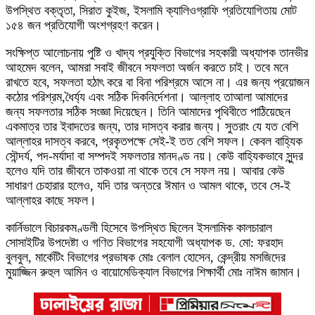
উপস্থিত বক্তৃতা, সিরাত কুইজ, ইসলামি ক্যালিওগ্রাফি প্রতিযোগিতায় মোট
১৫৪ জন প্রতিযোগী অংশগ্রহণ করেন।
সংক্ষিপ্ত আলোচনায় পুষ্টি ও খাদ্য প্রযুক্তি বিভাগের সহকারী অধ্যাপক তানভীর
আহমেদ বলেন, আমরা সবাই জীবনে সফলতা অর্জন করতে চাই। তবে মনে
রাখতে হবে, সফলতা হঠাৎ করে বা বিনা পরিশ্রমে আসে না। এর জন্য প্রয়োজন
কঠোর পরিশ্রম,ধৈর্য্য এবং সঠিক দিকনির্দেশনা। আল্লাহ তাআলা আমাদের
জন্য সফলতার সঠিক সংজ্ঞা দিয়েছেন। তিনি আমাদের পৃথিবীতে পাঠিয়েছেন
একমাত্র তার ইবাদতের জন্য, তার দাসত্ব করার জন্য। সুতরাং যে যত বেশি
আল্লাহর দাসত্ব করবে, প্রকৃতপক্ষে সেই-ই তত বেশি সফল। কেবল বাহ্যিক
সৌন্দর্য, পদ-মর্যাদা বা সম্পদই সফলতার মানদণ্ড নয়। কেউ বাহ্যিকভাবে সুন্দর
হলেও যদি তার জীবনে তাকওয়া না থাকে তবে সে সফল নয়। আবার কেউ
সাধারণ চেহারার হলেও, যদি তার অন্তরে ঈমান ও আমল থাকে, তবে সে-ই
আল্লাহর কাছে সফল।
কার্নিভালে বিচারকমণ্ডলী হিসেবে উপস্থিত ছিলেন ইসলামিক কালচারাল
সোসাইটির উপদেষ্টা ও গণিত বিভাগের সহযোগী অধ্যাপক ড. মো: ফরহাদ
বুলবুল, মার্কেটিং বিভাগের প্রভাষক মোঃ বেলাল হোসেন, কেন্দ্রীয় মসজিদের
মুয়াজ্জিন রুহুল আমিন ও বায়োমেডিক্যাল বিভাগের শিক্ষার্থী মোঃ নাঈম জামান।