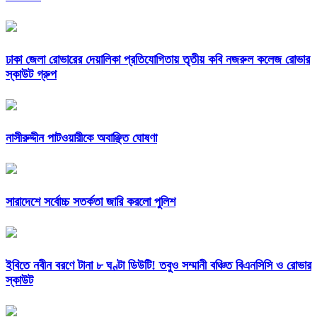
ঢাকা জেলা রোভারের দেয়ালিকা প্রতিযোগিতায় তৃতীয় কবি নজরুল কলেজ রোভার
স্কাউট গ্রুপ
নাসীরুদ্দীন পাটওয়ারীকে অবাঞ্ছিত ঘোষণা
সারাদেশে সর্বোচ্চ সতর্কতা জারি করলো পুলিশ
ইবিতে নবীন বরণে টানা ৮ ঘণ্টা ডিউটি! তবুও সম্মানী বঞ্চিত বিএনসিসি ও রোভার
স্কাউট