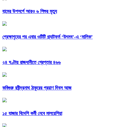
হামের উপসর্গে আরও ৬ শিশুর মৃত্যু
প্রেক্ষাগৃহের পর এবার ওটিটি প্ল্যাটফর্ম ‘উৎসব’-এ ‘মালিক’
২৪ ঘণ্টায় রাজধানীতে গ্রেপ্তার ৪৬৬
কবিগুরু রবীন্দ্রনাথ ঠাকুরের প্রয়াণ দিবস আজ
১৫ হাজার বিদেশি কর্মী নেবে মালয়েশিয়া