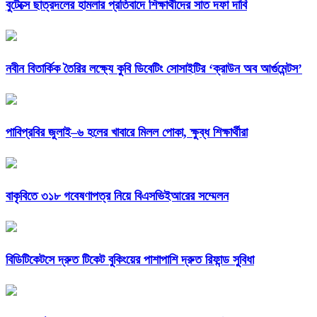
বুটেক্সে ছাত্রদলের হামলার প্রতিবাদে শিক্ষার্থীদের সাত দফা দাবি
নবীন বিতার্কিক তৈরির লক্ষ্যে কুবি ডিবেটিং সোসাইটির ‘ক্রাউন অব আর্গুমেন্টস’
পাবিপ্রবির জুলাই–৬ হলের খাবারে মিলল পোকা, ক্ষুব্ধ শিক্ষার্থীরা
বাকৃবিতে ৩১৮ গবেষণাপত্র নিয়ে বিএসভিইআরের সম্মেলন
বিডিটিকেটসে দ্রুত টিকেট বুকিংয়ের পাশাপাশি দ্রুত রিফান্ড সুবিধা