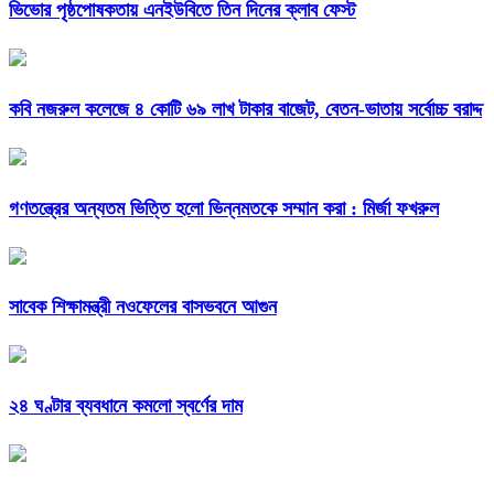
ভিভোর পৃষ্ঠপোষকতায় এনইউবিতে তিন দিনের ক্লাব ফেস্ট
কবি নজরুল কলেজে ৪ কোটি ৬৯ লাখ টাকার বাজেট, বেতন-ভাতায় সর্বোচ্চ বরাদ্দ
গণতন্ত্রের অন্যতম ভিত্তি হলো ভিন্নমতকে সম্মান করা : মির্জা ফখরুল
সাবেক শিক্ষামন্ত্রী নওফেলের বাসভবনে আগুন
২৪ ঘণ্টার ব্যবধানে কমলো স্বর্ণের দাম