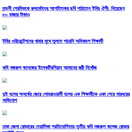
লন্ডনী প্রেমিককে রুমমেটদের আপত্তিকর ছবি পাঠাতেন ইবির ঐশী: নিয়েছেন
৮০ হাজার টাকাও
ইবির ওরিয়েন্টেশনের খাবার মুখে তুলতে পারেনি অধিকাংশ শিক্ষার্থী
কবি নজরুল কলেজের ইলেকট্রিশিয়ান আমানের স্ত্রী নিখোঁজ
দুই হলের সংঘর্ষের জেরে সোহরাওয়ার্দী হলের এক শিক্ষার্থীকে একা পেয়ে মারধরের
অভিযোগ
ঢাকা জেলা রোভারের দেয়ালিকা প্রতিযোগিতায় তৃতীয় কবি নজরুল কলেজ রোভার