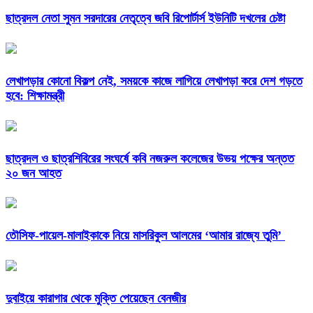
ছাত্রদল নেতা সুমন সরদারের নেতৃত্বে জবি রিপোর্টার্স ইউনিটি দখলের চেষ্টা
লেখাপড়ার কোনো বিকল্প নেই, সময়কে কাজে লাগিয়ে লেখাপড়া করে দেশ গড়তে
হবে: শিক্ষামন্ত্রী
ছাত্রদল ও ছাত্রশিবিরের সংঘর্ষে কবি নজরুল কলেজের উভয় পক্ষের অন্তত
২০ জন আহত
তৌসিফ-পায়েল-মালাইকাকে নিয়ে মাসরিকুল আলমের ‘আমার রাজ্যে তুমি’
দুবাইয়ে কারাগার থেকে মুক্তি পেয়েছেন বেনজীর