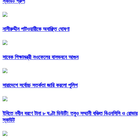
স্কাউট গ্রুপ
নাসীরুদ্দীন পাটওয়ারীকে অবাঞ্ছিত ঘোষণা
সাবেক শিক্ষামন্ত্রী নওফেলের বাসভবনে আগুন
সারাদেশে সর্বোচ্চ সতর্কতা জারি করলো পুলিশ
ইবিতে নবীন বরণে টানা ৮ ঘণ্টা ডিউটি! তবুও সম্মানী বঞ্চিত বিএনসিসি ও রোভার
স্কাউট