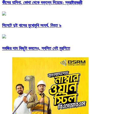
কীসের হাসিনা, কোথা থেকে বক্তব্য দিয়েছে: স্বরাষ্ট্রমন্ত্রী
সিলেটে দুই বাসের মুখোমুখি সংঘর্ষ, নিহত ৯
সবজির দাম কিছুটা কমলেও, স্বস্তি নেই মুরগিতে