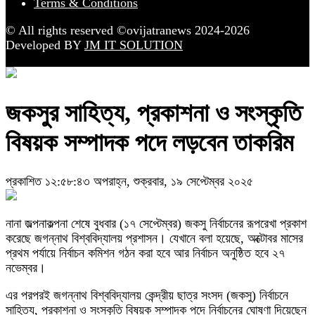
Terms & Conditions
© All rights reserved ©ovijatranews 2024-2026
Developed BY
JM IT SOLUTION
জকসুর সাহিত্য, প্রকাশনা ও সংস্কৃতি
বিষয়ক সম্পাদক পদে লড়বেন তাকরিম
প্রকাশিত ১২:৫৮:৪৩ অপরাহ্ন, শুক্রবার, ১৯ সেপ্টেম্বর ২০২৫
নানা জল্পনাকল্পনা শেষে বুধবার (১৭ সেপ্টেম্বর) জকসু নির্বাচনের রূপরেখা প্রকাশ
করেছে জগন্নাথ বিশ্ববিদ্যালয় প্রশাসন। যেখানে বলা হয়েছে, অক্টোবর মাসের
প্রথম পর্যায়ে নির্বাচন কমিশন গঠন করা হবে আর নির্বাচন অনুষ্ঠিত হবে ২৭
নভেম্বর।
এর পরপরই জগন্নাথ বিশ্ববিদ্যালয় কেন্দ্রীয় ছাত্র সংসদ (জকসু) নির্বাচনে
সাহিত্য, প্রকাশনা ও সংস্কৃতি বিষয়ক সম্পাদক পদে নির্বাচনের ঘোষণা দিয়েছেন