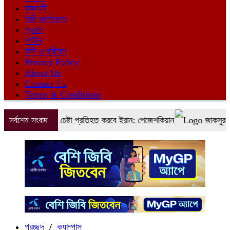
রাজধানী
সিটি কর্পোরেশন
প্রবাস
পর্যটন
কৃষি ও পরিবেশ
Privacy Policy
About Us
Contact Us
Terms & Conditions
র করানোর চেষ্টা প্রতিহত করবে ইরান: পেজেশকিয়ান
সর্বশেষ সংবাদ
জাকসুর সাংস্কৃতিক
প্রচ্ছদ
/
ক্যাম্পাস