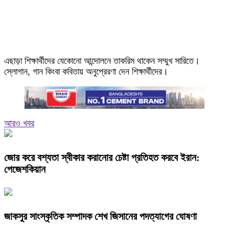
এছাড়া শিক্ষার্থীদের যেকোনো আন্দোলনে তাকরিম থাকেন সম্মুখ সারিতে।
স্লোগান, গান কিংবা কবিতায় অনুপ্রেরণা দেন শিক্ষার্থীদের।
আরও খবর
জোর করে বশ্যতা স্বীকার করানোর চেষ্টা প্রতিহত করবে ইরান:
পেজেশকিয়ান
জাকসুর সাংস্কৃতিক সম্পাদক শেখ জিসানের পদত্যাগের ঘোষণা