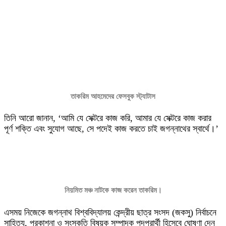
তাকরিম আহমেদের ফেসবুক স্ট্যাটাস
তিনি আরো জানান, ‘আমি যে সেক্টরে কাজ করি, আমার যে সেক্টরে কাজ করার
পূর্ণ শক্তি এবং সুযোগ আছে, সে পদেই কাজ করতে চাই জগন্নাথের স্বার্থে।’
নিয়মিত মঞ্চ নাটকে কাজ করেন তাকরিম।
এসময় নিজেকে জগন্নাথ বিশ্ববিদ্যালয় কেন্দ্রীয় ছাত্র সংসদ (জকসু) নির্বাচনে
সাহিত্য, প্রকাশনা ও সংস্কৃতি বিষয়ক সম্পাদক পদপ্রার্থী হিসেবে ঘোষণা দেন