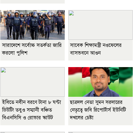
সারাদেশে সর্বোচ্চ সতর্কতা জারি
সাবেক শিক্ষামন্ত্রী নওফেলের
করলো পুলিশ
বাসভবনে আগুন
ইবিতে নবীন বরণে টানা ৮ ঘণ্টা
ছাত্রদল নেতা সুমন সরদারের
ডিউটি! তবুও সম্মানী বঞ্চিত
নেতৃত্বে জবি রিপোর্টার্স ইউনিটি
বিএনসিসি ও রোভার স্কাউট
দখলের চেষ্টা