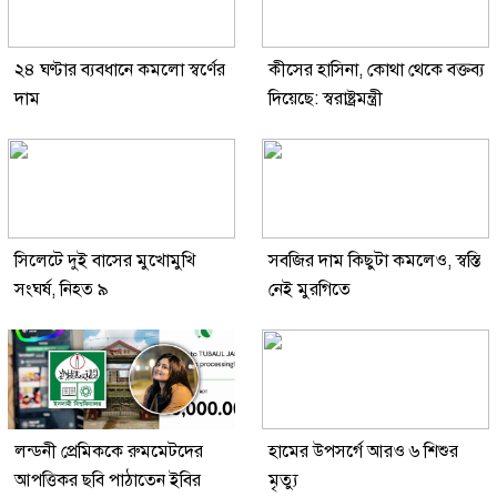
২৪ ঘণ্টার ব্যবধানে কমলো স্বর্ণের
কীসের হাসিনা, কোথা থেকে বক্তব্য
দাম
দিয়েছে: স্বরাষ্ট্রমন্ত্রী
সিলেটে দুই বাসের মুখোমুখি
সবজির দাম কিছুটা কমলেও, স্বস্তি
সংঘর্ষ, নিহত ৯
নেই মুরগিতে
লন্ডনী প্রেমিককে রুমমেটদের
হামের উপসর্গে আরও ৬ শিশুর
আপত্তিকর ছবি পাঠাতেন ইবির
মৃত্যু