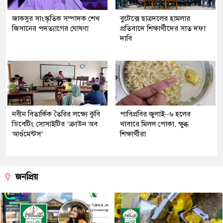
জাকসুর সাংস্কৃতিক সম্পাদক শেখ
বুটেক্সে ছাত্রদলের হামলার
জিসানের পদত্যাগের ঘোষণা
প্রতিবাদে শিক্ষার্থীদের সাত দফা
দাবি
নবীন বিতার্কিক তৈরির লক্ষ্যে কুবি
পাবিপ্রবির জুলাই–৬ হলের
ডিবেটিং সোসাইটির ‘ক্রাউন অব
খাবারে মিলল পোকা, ক্ষুব্ধ
আর্গুমেন্টস’
শিক্ষার্থীরা
জনপ্রিয়