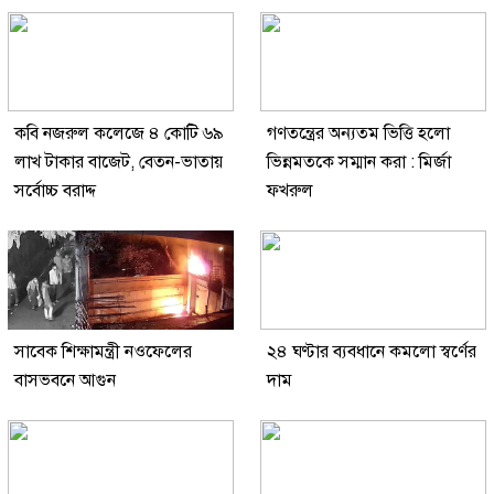
কবি নজরুল কলেজে ৪ কোটি ৬৯
গণতন্ত্রের অন্যতম ভিত্তি হলো
লাখ টাকার বাজেট, বেতন-ভাতায়
ভিন্নমতকে সম্মান করা : মির্জা
সর্বোচ্চ বরাদ্দ
ফখরুল
সাবেক শিক্ষামন্ত্রী নওফেলের
২৪ ঘণ্টার ব্যবধানে কমলো স্বর্ণের
বাসভবনে আগুন
দাম