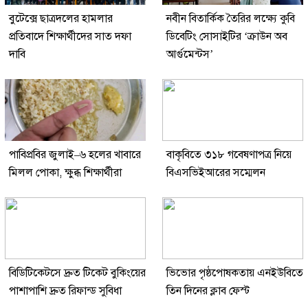
বুটেক্সে ছাত্রদলের হামলার
নবীন বিতার্কিক তৈরির লক্ষ্যে কুবি
প্রতিবাদে শিক্ষার্থীদের সাত দফা
ডিবেটিং সোসাইটির ‘ক্রাউন অব
দাবি
আর্গুমেন্টস’
পাবিপ্রবির জুলাই–৬ হলের খাবারে
বাকৃবিতে ৩১৮ গবেষণাপত্র নিয়ে
মিলল পোকা, ক্ষুব্ধ শিক্ষার্থীরা
বিএসভিইআরের সম্মেলন
বিডিটিকেটসে দ্রুত টিকেট বুকিংয়ের
ভিভোর পৃষ্ঠপোষকতায় এনইউবিতে
পাশাপাশি দ্রুত রিফান্ড সুবিধা
তিন দিনের ক্লাব ফেস্ট