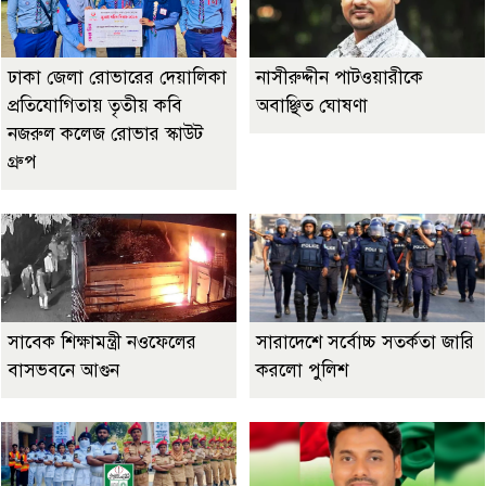
ঢাকা জেলা রোভারের দেয়ালিকা
নাসীরুদ্দীন পাটওয়ারীকে
প্রতিযোগিতায় তৃতীয় কবি
অবাঞ্ছিত ঘোষণা
নজরুল কলেজ রোভার স্কাউট
গ্রুপ
সাবেক শিক্ষামন্ত্রী নওফেলের
সারাদেশে সর্বোচ্চ সতর্কতা জারি
বাসভবনে আগুন
করলো পুলিশ