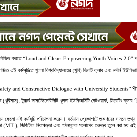
্রহণ নিশ্চিত করতে “Loud and Clear: Empowering Youth Voices 2.0” প্রকল্
্মসূচিতে খুলনা বিশ্ববিদ্যালয়ের (খুবি) তিনটি ক্লাব এবং নর্দার্ন ইউনিভার্স
 Safety and Constructive Dialogue with University Students” শীর্ষক 
ুবিসাস), টুয়ার্ড সাসটেইনেবিলিটি খুলনা ইউনিভার্সিটি নেটওয়ার্ক, ডিবেটিং ক্লাব ‘
াঁচজন ফেলো এই কর্মসূচি পরিচালনা করেন। বর্তমান প্রেক্ষাপটে তরুণদের সামনে ত
্ষরতা (MIL), ডিজিটাল নিরাপত্তা এবং গঠনমূলক সংলাপের গুরুত্ব তুলে ধরা হয় এই 