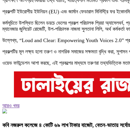
প্রশিক্ষণে অংশগ্রহণকারীরা তথ্য যাচাই, দায়িত্বশীল মতামত প্রকাশ এবং গঠ
প্রকল্পটি ইউরোপীয় ইউনিয়ন (EU) এবং জার্মান ফেডারাল মিনিস্ট্রি ফর ইকোন
কর্মসূচিতে উপস্থিত ছিলেন ডয়চে ভেলের প্রকল্প পরিচালক প্রিয়া অ্যাসেলবর্ন, প্
ম্যানেজার জুলিয়েট রোজেটি, উপ-পরিচালক নাজমা সুলতানা লিলি, অর্থ কর্মকর্ত
উল্লেখ্য, “Loud and Clear: Empowering Youth Voices 2.0” প্রকল্পটি ২০
প্রকল্পটির মূল লক্ষ্য হলো তরুণ ও নাগরিক সমাজের সক্ষমতা বৃদ্ধি করা, সুশাসন প্
ওয়েভ ফাউন্ডেশন আশা করছে, এই প্রকল্পের মাধ্যমে তরুণরা তথ্যভিত্তিক মতাম
আরও খবর
কবি নজরুল কলেজে ৪ কোটি ৬৯ লাখ টাকার বাজেট, বেতন-ভাতায় সর্বোচ্চ 