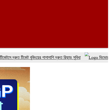
দ্রুত টিকেট বুকিংয়ের পাশাপাশি দ্রুত রিফান্ড সুবিধা
ভিভোর পৃষ্ঠপোষ