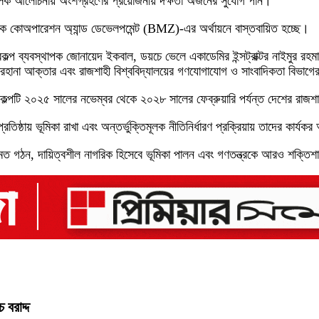
নমূলক আলোচনায় অংশগ্রহণের প্রয়োজনীয় দক্ষতা অর্জনের সুযোগ পান।
মিক কোঅপারেশন অ্যান্ড ডেভেলপমেন্ট (BMZ)-এর অর্থায়নে বাস্তবায়িত হচ্ছে।
রকল্প ব্যবস্থাপক জোনায়েদ ইকবাল, ডয়চে ভেলে একাডেমির ইন্সট্রাক্টর নাইমুর রহমা
া ফারহানা আক্তার এবং রাজশাহী বিশ্ববিদ্যালয়ের গণযোগাযোগ ও সাংবাদিকতা বিভ
২৫ সালের নভেম্বর থেকে ২০২৮ সালের ফেব্রুয়ারি পর্যন্ত দেশের রাজশাহী, খু
রতিষ্ঠায় ভূমিকা রাখা এবং অন্তর্ভুক্তিমূলক নীতিনির্ধারণ প্রক্রিয়ায় তাদের কার্যক
ত গঠন, দায়িত্বশীল নাগরিক হিসেবে ভূমিকা পালন এবং গণতন্ত্রকে আরও শক্তিশাল
বরাদ্দ