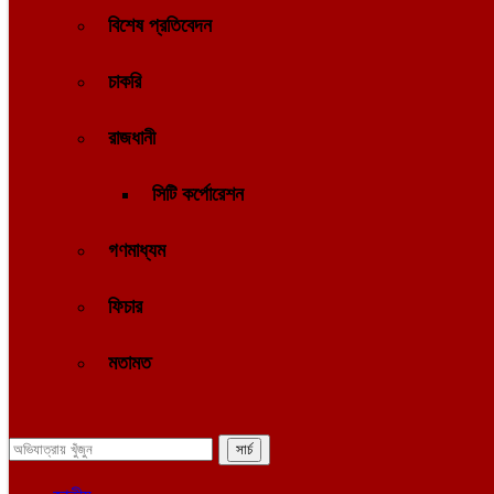
বিশেষ প্রতিবেদন
চাকরি
রাজধানী
সিটি কর্পোরেশন
গণমাধ্যম
ফিচার
মতামত