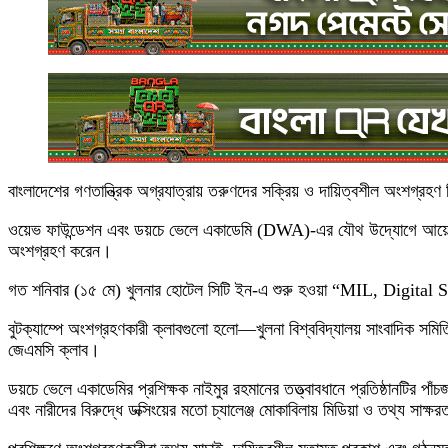
বাংলাদেশের গণতান্ত্রিক অগ্রযাত্রায় তরুণদের সক্রিয় ও দায়িত্বশীল অংশগ
ওয়েভ ফাউন্ডেশন এবং ডয়চে ভেলে একাডেমি (DWA)-এর যৌথ উদ্যোগে আয়োজিত এই কর
অংশগ্রহণ করেন।
গত শনিবার (১৫ মে) খুলনার হোটেল সিটি ইন-এ শুরু হওয়া “MIL, Digital
বুটক্যাম্পে অংশগ্রহণকারী ক্লাবগুলো হলো—খুলনা বিশ্ববিদ্যালয় সাংবাদিক সমিতি (খ
জেএমসি ক্লাব।
ডয়চে ভেলে একাডেমির প্রশিক্ষক নাইমুর রহমানের তত্ত্বাবধানে প্রতিষ্ঠানটির প
এবং নারীদের বিরুদ্ধে ডক্সিংয়ের মতো চ্যালেঞ্জ মোকাবিলায় মিডিয়া ও তথ্য সাক