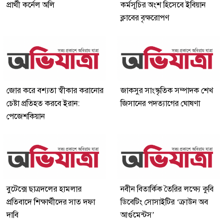
প্রার্থী কর্নেল অলি
কর্মসূচির অংশ হিসেবে ইবিয়ান
ক্লাবের বৃক্ষরোপণ
জোর করে বশ্যতা স্বীকার করানোর
জাকসুর সাংস্কৃতিক সম্পাদক শেখ
চেষ্টা প্রতিহত করবে ইরান:
জিসানের পদত্যাগের ঘোষণা
পেজেশকিয়ান
বুটেক্সে ছাত্রদলের হামলার
নবীন বিতার্কিক তৈরির লক্ষ্যে কুবি
প্রতিবাদে শিক্ষার্থীদের সাত দফা
ডিবেটিং সোসাইটির ‘ক্রাউন অব
দাবি
আর্গুমেন্টস’