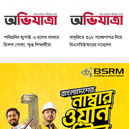
পাবিপ্রবির জুলাই–৬ হলের খাবারে
বাকৃবিতে ৩১৮ গবেষণাপত্র নিয়ে
মিলল পোকা, ক্ষুব্ধ শিক্ষার্থীরা
বিএসভিইআরের সম্মেলন