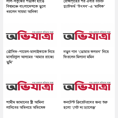
লাল-সবুজের পতাকা হাতে
প্রেক্ষাগৃহের পর এবার ওটিটি
বিশ্বমঞ্চে বাংলাদেশকে তুলে
প্ল্যাটফর্ম ‘উৎসব’-এ ‘মালিক’
ধরলেন সায়মা আনিকা
তৌসিফ-পায়েল-মালাইকাকে নিয়ে
নতুন গান ‘তোমার কলরব’ নিয়ে
মাসরিকুল আলমের ‘আমার রাজ্যে
ফিরলেন মিলানা মমিন
তুমি’
শামীম জামানের স্ত্রী আমিনা
কনটেন্ট ক্রিয়েটরদের জন্য শুরু
লাবিবের অভিনয়ে অভিষেক
হলো ‘গেট দ্য চ্যালেঞ্জ’