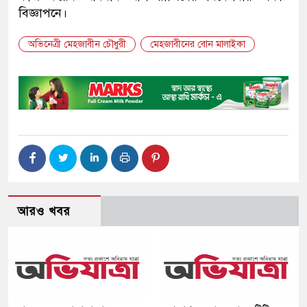
বিজ্ঞাপনে।
অভিনেত্রী মেহজাবীন চৌধুরী
মেহজাবীনের বোন মালাইকা
আরও খবর