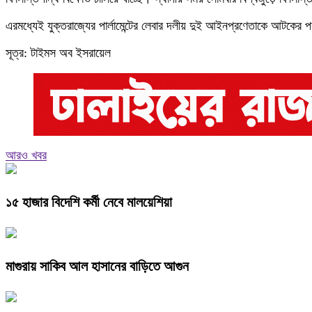
এরমধ্যেই যুক্তরাজ্যের পার্লামেন্টের লেবার দলীয় দুই আইনপ্রণেতাকে আটকের 
সূত্র: টাইমস অব ইসরায়েল
আরও খবর
১৫ হাজার বিদেশি কর্মী নেবে মালয়েশিয়া
মাগুরায় সাকিব আল হাসানের বাড়িতে আগুন