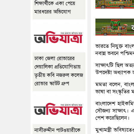
শিক্ষার্থীকে একা পেয়ে
মারধরের অভিযোগ
ভারতে নিযুক্ত বা
নবান্ন ভবনে পশ্চিমব
ঢাকা জেলা রোভারের
সাক্ষাৎটি ছিল অত্যন
দেয়ালিকা প্রতিযোগিতায়
উপদেষ্টা অধ্যাপক 
তৃতীয় কবি নজরুল কলেজ
রোভার স্কাউট গ্রুপ
মমতা বলেন, বাংলা
ভাষা বা সংস্কৃতির 
বাংলাদেশ হাইকমিশ
সৌজন্য সাক্ষাৎ। 
পেশ করেছিলেন।
মুখ্যমন্ত্রী ভবি
নাসীরুদ্দীন পাটওয়ারীকে