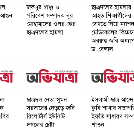
আল
জকসুর স্বাস্থ্য ও
ছাত্রদলের হামলায়
 আগুন
পরিবেশ সম্পাদক নূর
আহত শিক্ষার্থীদের
মোহাম্মদের ওপর ফের
দেখতে গিয়ে ন্যাশ
ছাত্রদলের হামলা
মেডিকেলের কিচেন
অবরুদ্ধ জবি অধ্যা
ড. বেলাল
ন্য
ছাত্রদল নেতা সুমন
ইসলামী ছাত্র আন্
কে
সরদারের নেতৃত্বে জবি
কুবি শাখার সভাপত
রবির
রিপোর্টার্স ইউনিটি
ইফতি সাধারণ সম্
দখলের চেষ্টা
শাওন