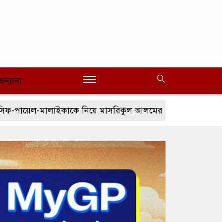
অন্যান্য
লাইকাকে নিয়ে মাসরিকুল আলমের ‘আমার রাজ্যে তুমি’
মা