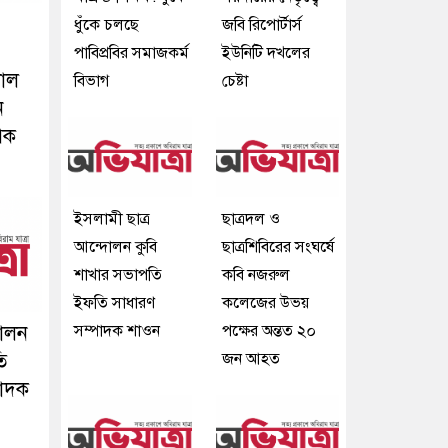
ধুঁকে চলছে
জবি রিপোর্টার্স
পাবিপ্রবির সমাজকর্ম
ইউনিটি দখলের
নাল
বিভাগ
চেষ্টা
ে
পক
ইসলামী ছাত্র
ছাত্রদল ও
আন্দোলন কুবি
ছাত্রশিবিরের সংঘর্ষে
শাখার সভাপতি
কবি নজরুল
ইফতি সাধারণ
কলেজের উভয়
দোলন
সম্পাদক শাওন
পক্ষের অন্তত ২০
ি
জন আহত
পাদক