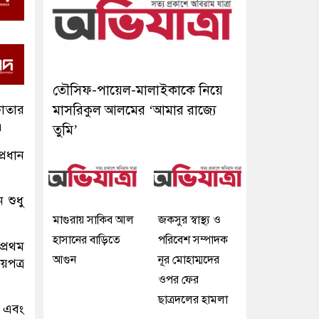
তৌসিফ-পায়েল-মালাইকাকে নিয়ে
কাতার
মাসরিকুল আলমের ‘আমার রাজ্যে
।
তুমি’
প্রধান
 শুধু
মাগুরায় সাকিব আল
জকসুর স্বাস্থ্য ও
হাসানের বাড়িতে
পরিবেশ সম্পাদক
প্রথম
আগুন
নূর মোহাম্মদের
য়পত্র
ওপর ফের
ছাত্রদলের হামলা
ন এবং