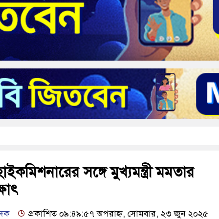
ইকমিশনারের সঙ্গে মুখ্যমন্ত্রী মমতার
্ষাৎ
েদক
প্রকাশিত ০৯:৪৯:৫৭ অপরাহ্ন, সোমবার, ২৩ জুন ২০২৫