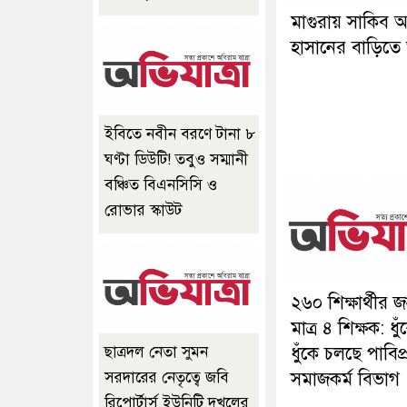
মাগুরায় সাকিব 
হাসানের বাড়িতে
ইবিতে নবীন বরণে টানা ৮
ঘণ্টা ডিউটি! তবুও সম্মানী
বঞ্চিত বিএনসিসি ও
রোভার স্কাউট
২৬০ শিক্ষার্থীর জ
মাত্র ৪ শিক্ষক: ধুঁ
ধুঁকে চলছে পাবিপ্
ছাত্রদল নেতা সুমন
সমাজকর্ম বিভাগ
সরদারের নেতৃত্বে জবি
রিপোর্টার্স ইউনিটি দখলের