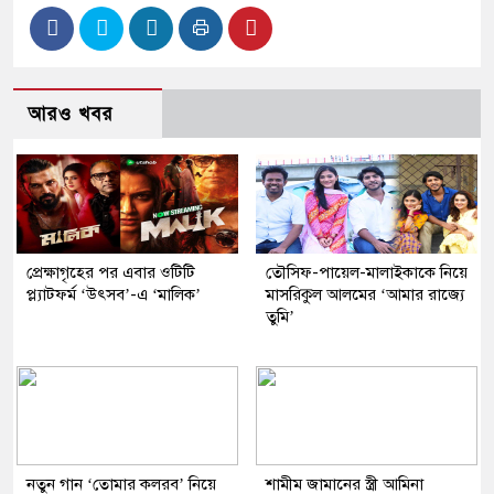
আরও খবর
প্রেক্ষাগৃহের পর এবার ওটিটি
তৌসিফ-পায়েল-মালাইকাকে নিয়ে
প্ল্যাটফর্ম ‘উৎসব’-এ ‘মালিক’
মাসরিকুল আলমের ‘আমার রাজ্যে
তুমি’
নতুন গান ‘তোমার কলরব’ নিয়ে
শামীম জামানের স্ত্রী আমিনা