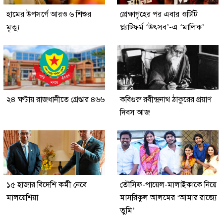
হামের উপসর্গে আরও ৬ শিশুর
প্রেক্ষাগৃহের পর এবার ওটিটি
মৃত্যু
প্ল্যাটফর্ম ‘উৎসব’-এ ‘মালিক’
২৪ ঘণ্টায় রাজধানীতে গ্রেপ্তার ৪৬৬
কবিগুরু রবীন্দ্রনাথ ঠাকুরের প্রয়াণ
দিবস আজ
১৫ হাজার বিদেশি কর্মী নেবে
তৌসিফ-পায়েল-মালাইকাকে নিয়ে
মালয়েশিয়া
মাসরিকুল আলমের ‘আমার রাজ্যে
তুমি’