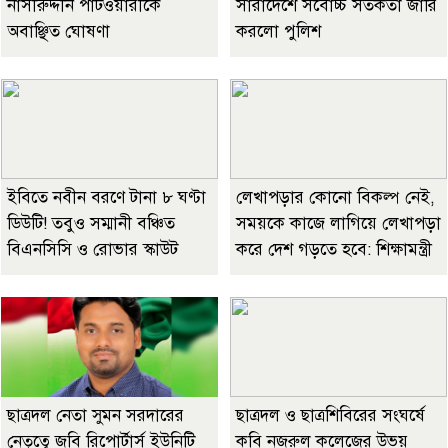
নাসীরুদ্দীন পাটওয়ারীকে
সারাদেশে সর্বোচ্চ সতর্কতা জারি
অবাঞ্ছিত ঘোষণা
করলো পুলিশ
ইবিতে নবীন বরণে টানা ৮ ঘণ্টা
লেখাপড়ার কোনো বিকল্প নেই,
ডিউটি! তবুও সম্মানী বঞ্চিত
সময়কে কাজে লাগিয়ে লেখাপড়া
বিএনসিসি ও রোভার স্কাউট
করে দেশ গড়তে হবে: শিক্ষামন্ত্রী
ছাত্রদল নেতা সুমন সরদারের
ছাত্রদল ও ছাত্রশিবিরের সংঘর্ষে
নেতৃত্বে জবি রিপোর্টার্স ইউনিটি
কবি নজরুল কলেজের উভয়