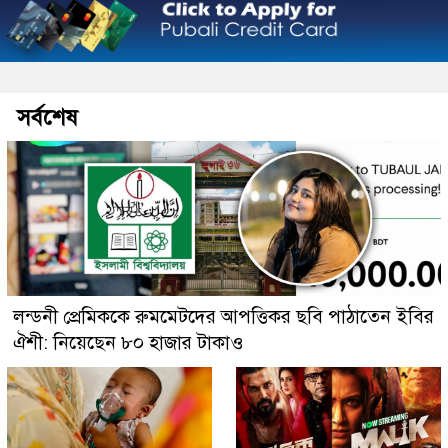
সর্বশেষ
লন্ডনী প্রেমিককে রুমমেটদের আপত্তিকর ছবি পাঠাতেন ইবির
ঐশী: নিয়েছেন ৮০ হাজার টাকাও