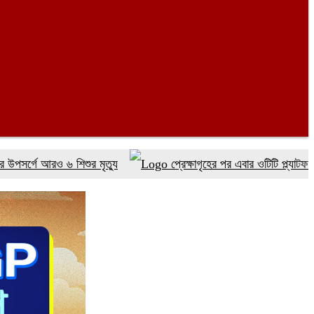
রও ৬ শিশুর মৃত্যু
প্রেক্ষাগৃহের পর এবার ওটিটি প্ল্যাটফর্ম ‘উৎসব’-