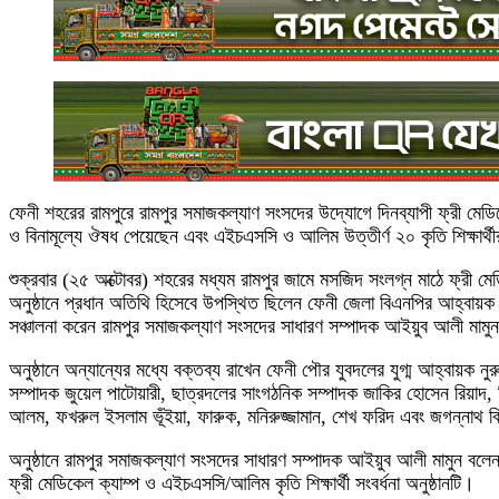
ফেনী শহরের রামপুরে রামপুর সমাজকল্যাণ সংসদের উদ্যোগে দিনব্যাপী ফ্রী মেডিকে
ও বিনামূল্যে ঔষধ পেয়েছেন এবং এইচএসসি ও আলিম উত্তীর্ণ ২০ কৃতি শিক্ষার্থীর
শুক্রবার (২৫ অক্টোবর) শহরের মধ্যম রামপুর জামে মসজিদ সংলগ্ন মাঠে ফ্রী মেডিকে
অনুষ্ঠানে প্রধান অতিথি হিসেবে উপস্থিত ছিলেন ফেনী জেলা বিএনপির আহ্বায়
সঞ্চালনা করেন রামপুর সমাজকল্যাণ সংসদের সাধারণ সম্পাদক আইয়ুব আলী মামু
অনুষ্ঠানে অন্যান্যের মধ্যে বক্তব্য রাখেন ফেনী পৌর যুবদলের যুগ্ম আহ্বায়ক 
সম্পাদক জুয়েল পাটোয়ারী, ছাত্রদলের সাংগঠনিক সম্পাদক জাকির হোসেন রিয়াদ, বি
আলম, ফখরুল ইসলাম ভূঁইয়া, ফারুক, মনিরুজ্জামান, শেখ ফরিদ এবং জগন্নাথ ব
অনুষ্ঠানে রামপুর সমাজকল্যাণ সংসদের সাধারণ সম্পাদক আইয়ুব আলী মামুন ব
ফ্রী মেডিকেল ক্যাম্প ও এইচএসসি/আলিম কৃতি শিক্ষার্থী সংবর্ধনা অনুষ্ঠানটি।