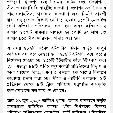
শব্দদূষণ, ঝুঁকিপূর্ণ বর্জ্য নির্গমন, কঠিন বর্জ্য ব্যবস্থাপনা,
সীসা ও ব্যাটারি রি-সাইক্লিং কারখানা, জলাশয় ভরাট, টায়ার
পাইরোলাইসিস, চারকোল কারখানা এবং নির্মাণ সামগ্রী
দ্বারা বায়ুদূষণের বিরুদ্ধে মোট ১ হাজার ১১০টি মোবাইল
কোর্ট অভিযান পরিচালনা করা হয়। এসব অভিযানে ২
হাজার ৬৩৭টি মামলার মাধ্যমে ২৫ কোটি ৪২ লাখ ৮৩
হাজার ৯০০ টাকা জরিমানা আদায় করা হয়।
এ সময় ৪৮২টি অবৈধ ইটভাটার চিমনি গুঁড়িয়ে সম্পূর্ণ
কার্যক্রম বন্ধ করে দেওয়া হয়। ২১৬টি ইটভাটা বন্ধে কঠোর
নির্দেশনা দেওয়া হয়, ১৩২টি ইটভাটার কাঁচা ইট ধ্বংস করা
হয়। এছাড়া ৮৬টি পরিবেশদূষণকারী প্রতিষ্ঠানের বিদ্যুৎ ও
সেবা সংযোগ বিচ্ছিন্ন এবং ২ জনকে এক মাসের বিনাশ্রম
কারাদণ্ড প্রদান করা হয়। সীসা ও ব্যাটারি গলানোর ৬টি
প্রতিষ্ঠান থেকে ৮টি ট্রাক পরিমাণ যন্ত্রপাতি জব্দপূর্বক
কারখানাগুলো বন্ধ করে দেওয়া হয়।
আজ ২৯ জুন ২০২৫ তারিখে খুলনা জেলায় যানবাহন কর্তৃক
মানমাত্রার অতিরিক্ত কালো ধোঁয়া নির্গমনের বিরুদ্ধে
পরিবেশ অধিদপ্তরের মোবাইল কোর্ট অভিযান পরিচালিত