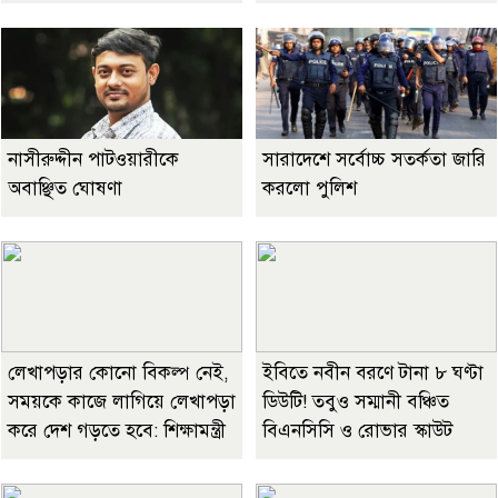
নাসীরুদ্দীন পাটওয়ারীকে
সারাদেশে সর্বোচ্চ সতর্কতা জারি
অবাঞ্ছিত ঘোষণা
করলো পুলিশ
লেখাপড়ার কোনো বিকল্প নেই,
ইবিতে নবীন বরণে টানা ৮ ঘণ্টা
সময়কে কাজে লাগিয়ে লেখাপড়া
ডিউটি! তবুও সম্মানী বঞ্চিত
করে দেশ গড়তে হবে: শিক্ষামন্ত্রী
বিএনসিসি ও রোভার স্কাউট